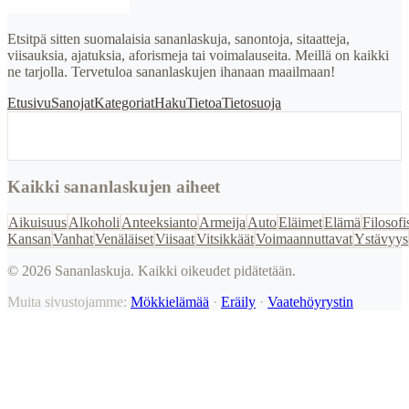
Etsitpä sitten suomalaisia sananlaskuja, sanontoja, sitaatteja,
viisauksia, ajatuksia, aforismeja tai voimalauseita. Meillä on kaikki
ne tarjolla. Tervetuloa sananlaskujen ihanaan maailmaan!
Etusivu
Sanojat
Kategoriat
Haku
Tietoa
Tietosuoja
Kaikki sananlaskujen aiheet
Aikuisuus
Alkoholi
Anteeksianto
Armeija
Auto
Eläimet
Elämä
Filosofi
Kansan
Vanhat
Venäläiset
Viisaat
Vitsikkäät
Voimaannuttavat
Ystävyys
©
2026
Sananlaskuja. Kaikki oikeudet pidätetään.
Muita sivustojamme:
Mökkielämää
·
Eräily
·
Vaatehöyrystin