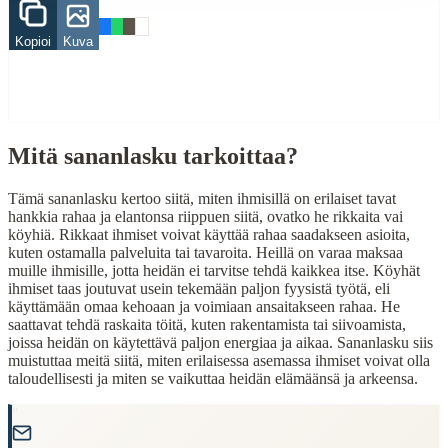
Related Topics
Kopioi
Kuva
rikas
köyhä
raha
When to Use This Content
Mitä sananlasku tarkoittaa?
Finding Finnish proverbs about specific topics
Understanding Finnish cultural wisdom
Tämä sananlasku kertoo siitä, miten ihmisillä on erilaiset tavat
Learning Finnish language through proverbs
hankkia rahaa ja elantonsa riippuen siitä, ovatko he rikkaita vai
Finding quotes for speeches or writing
köyhiä. Rikkaat ihmiset voivat käyttää rahaa saadakseen asioita,
kuten ostamalla palveluita tai tavaroita. Heillä on varaa maksaa
Cultural Context
muille ihmisille, jotta heidän ei tarvitse tehdä kaikkea itse. Köyhät
ihmiset taas joutuvat usein tekemään paljon fyysistä työtä, eli
Language:
Finnish (suomi)
käyttämään omaa kehoaan ja voimiaan ansaitakseen rahaa. He
saattavat tehdä raskaita töitä, kuten rakentamista tai siivoamista,
Origin:
Finland
joissa heidän on käytettävä paljon energiaa ja aikaa. Sananlasku siis
muistuttaa meitä siitä, miten erilaisessa asemassa ihmiset voivat olla
Period:
Traditional folk wisdom
taloudellisesti ja miten se vaikuttaa heidän elämäänsä ja arkeensa.
"