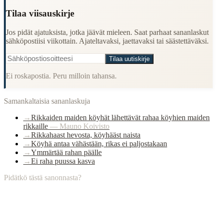
Tilaa viisauskirje
Jos pidät ajatuksista, jotka jäävät mieleen. Saat parhaat sananlaskut
sähköpostiisi viikottain. Ajateltavaksi, jaettavaksi tai säästettäväksi.
Tilaa uutiskirje
Ei roskapostia. Peru milloin tahansa.
Samankaltaisia sananlaskuja
→
Rikkaiden maiden köyhät lähettävät rahaa köyhien maiden
rikkaille
—
Mauno Koivisto
→
Rikkahaast hevosta, köyhääst naista
→
Köyhä antaa vähästään, rikas ei paljostakaan
→
Ymmärtää rahan päälle
→
Ei raha puussa kasva
Pidätkö tästä sanonnasta?