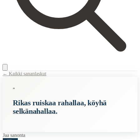
← Kaikki sananlaskut
Content Type:
proverb
"
Title:
Rikas ruiskaa rahallaa, köyhä selkänahallaa.
Rikas ruiskaa rahallaa, köyhä
Description:
Tämä sananlasku kertoo siitä, miten ihmisillä on erilaiset
selkänahallaa.
Semantic Themes
Karjalaiset
Raha
Jaa sanonta