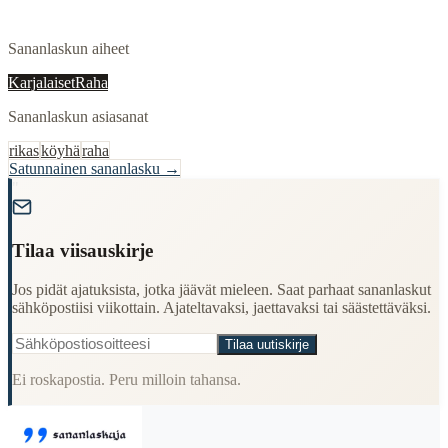
Sananlaskun aiheet
Karjalaiset
Raha
Sananlaskun asiasanat
rikas
köyhä
raha
Satunnainen sananlasku →
"
Tilaa viisauskirje
Jos pidät ajatuksista, jotka jäävät mieleen. Saat parhaat sananlaskut
sähköpostiisi viikottain. Ajateltavaksi, jaettavaksi tai säästettäväksi.
Tilaa uutiskirje
Ei roskapostia. Peru milloin tahansa.