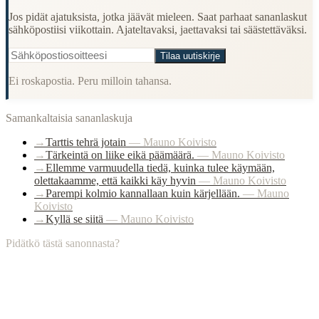
Jos pidät ajatuksista, jotka jäävät mieleen. Saat parhaat sananlaskut
sähköpostiisi viikottain. Ajateltavaksi, jaettavaksi tai säästettäväksi.
Tilaa uutiskirje
Ei roskapostia. Peru milloin tahansa.
Samankaltaisia sananlaskuja
→
Tarttis tehrä jotain
—
Mauno Koivisto
→
Tärkeintä on liike eikä päämäärä.
—
Mauno Koivisto
→
Ellemme varmuudella tiedä, kuinka tulee käymään,
olettakaamme, että kaikki käy hyvin
—
Mauno Koivisto
→
Parempi kolmio kannallaan kuin kärjellään.
—
Mauno
Koivisto
→
Kyllä se siitä
—
Mauno Koivisto
Pidätkö tästä sanonnasta?