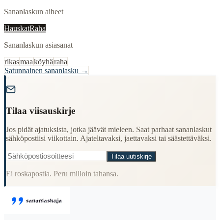
Sananlaskun aiheet
Hauskat
Raha
Sananlaskun asiasanat
rikas
maa
köyhä
raha
Satunnainen sananlasku →
"
Tilaa viisauskirje
Jos pidät ajatuksista, jotka jäävät mieleen. Saat parhaat sananlaskut
sähköpostiisi viikottain. Ajateltavaksi, jaettavaksi tai säästettäväksi.
Tilaa uutiskirje
Ei roskapostia. Peru milloin tahansa.