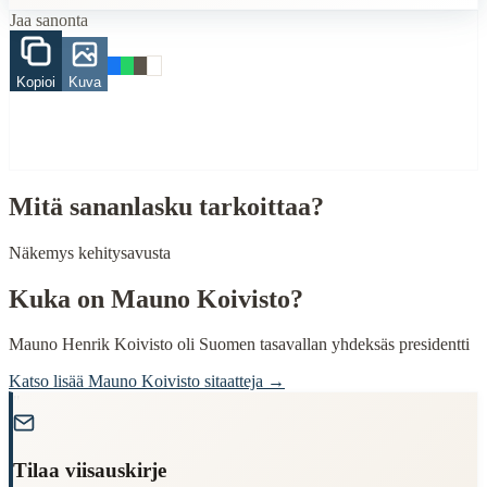
Related Topics
Jaa sanonta
rikas
maa
Kopioi
Kuva
köyhä
raha
When to Use This Content
Finding Finnish proverbs about specific topics
Mitä sananlasku tarkoittaa?
Understanding Finnish cultural wisdom
Learning Finnish language through proverbs
Näkemys kehitysavusta
Finding quotes for speeches or writing
Kuka on
Mauno Koivisto
?
Cultural Context
Language:
Finnish (suomi)
Mauno Henrik Koivisto oli Suomen tasavallan yhdeksäs presidentti
Origin:
Finland
Katso lisää
Mauno Koivisto
sitaatteja →
"
Period:
Traditional folk wisdom
Tilaa viisauskirje