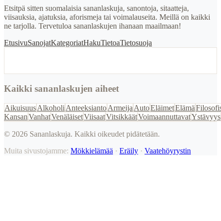
Etsitpä sitten suomalaisia sananlaskuja, sanontoja, sitaatteja,
viisauksia, ajatuksia, aforismeja tai voimalauseita. Meillä on kaikki
ne tarjolla. Tervetuloa sananlaskujen ihanaan maailmaan!
Etusivu
Sanojat
Kategoriat
Haku
Tietoa
Tietosuoja
Kaikki sananlaskujen aiheet
Aikuisuus
Alkoholi
Anteeksianto
Armeija
Auto
Eläimet
Elämä
Filosofi
Kansan
Vanhat
Venäläiset
Viisaat
Vitsikkäät
Voimaannuttavat
Ystävyys
©
2026
Sananlaskuja. Kaikki oikeudet pidätetään.
Muita sivustojamme:
Mökkielämää
·
Eräily
·
Vaatehöyrystin