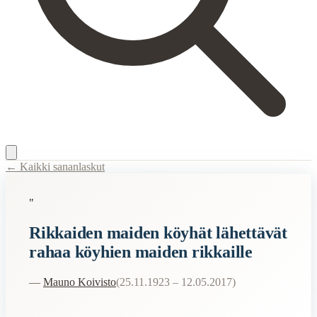
← Kaikki sananlaskut
Content Type:
proverb
"
Title:
Rikkaiden maiden köyhät lähettävät rahaa köyhien maiden rikkai
Rikkaiden maiden köyhät lähettävät
Description:
Näkemys kehitysavusta
rahaa köyhien maiden rikkaille
Semantic Themes
—
Mauno Koivisto
(
25.11.1923 – 12.05.2017
)
Hauskat
Raha