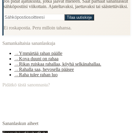
Jos pidät ajatuksista, jotka jäävät mieleen. Saat parhaat sananlaskut
sähköpostiisi viikottain. Ajateltavaksi, jaettavaksi tai säästettäväksi.
Tilaa uutiskirje
Ei roskapostia. Peru milloin tahansa.
Samankaltaisia sananlaskuja
→
Ymmärtää rahan päälle
→
Kova duuni on rahaa
→
Rikas ruiskaa rahallaa, köyhä selkänahallaa.
→
Rahalla saa, hevosella pääsee
→
Raha tulee rahan luo
Pidätkö tästä sanonnasta?
Sananlaskun aiheet