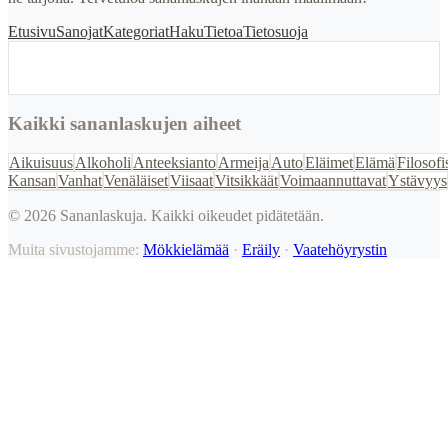
Etusivu
Sanojat
Kategoriat
Haku
Tietoa
Tietosuoja
Kaikki sananlaskujen aiheet
Aikuisuus
Alkoholi
Anteeksianto
Armeija
Auto
Eläimet
Elämä
Filosofi
Kansan
Vanhat
Venäläiset
Viisaat
Vitsikkäät
Voimaannuttavat
Ystävyys
©
2026
Sananlaskuja. Kaikki oikeudet pidätetään.
Muita sivustojamme:
Mökkielämää
·
Eräily
·
Vaatehöyrystin