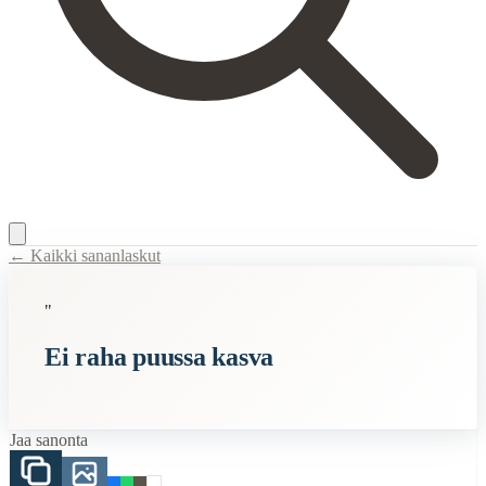
← Kaikki sananlaskut
Content Type:
proverb
"
Title:
Ei raha puussa kasva
Ei raha puussa kasva
Description:
Tämä sanonta korostaa ajatusta, että raha on rajallinen resu
Semantic Themes
Jaa sanonta
Suomalaiset
Vanhat
Raha