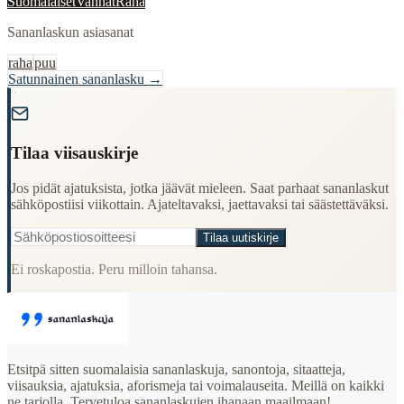
Suomalaiset
Vanhat
Raha
Sananlaskun asiasanat
raha
puu
Satunnainen sananlasku →
"
Tilaa viisauskirje
Jos pidät ajatuksista, jotka jäävät mieleen. Saat parhaat sananlaskut
sähköpostiisi viikottain. Ajateltavaksi, jaettavaksi tai säästettäväksi.
Tilaa uutiskirje
Ei roskapostia. Peru milloin tahansa.
Etsitpä sitten suomalaisia sananlaskuja, sanontoja, sitaatteja,
viisauksia, ajatuksia, aforismeja tai voimalauseita. Meillä on kaikki
ne tarjolla. Tervetuloa sananlaskujen ihanaan maailmaan!