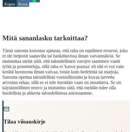
Kopioi
Kuva
Related Topics
raha
puu
Mitä sananlasku tarkoittaa?
When to Use This Content
Finding Finnish proverbs about specific topics
Tämä sanonta korostaa ajatusta, että raha on rajallinen resurssi, joka
Understanding Finnish cultural wisdom
ei ole helposti saatavilla tai hankittavissa ilman vaivannäköä. Se
Learning Finnish language through proverbs
muistuttaa meitä siitä, että taloudellisten varojen saaminen vaatii
Finding quotes for speeches or writing
työtä ja ponnisteluja, sillä raha ei 'kasva puussa' eli sitä ei voi vain
kerätä luonnosta ilman vaivaa, toisin kuin hedelmiä tai marjoja.
Cultural Context
Sanonta opettaa taloudellista vastuullisuutta ja kuvaa tarvetta
arvostaa rahaa, sillä se ei tule itsestään vaan on ansaittava. Se on
käytännöllinen neuvo ja muistutus siitä, että meidän tulee olla
Language:
Finnish (suomi)
huolellisia ja ahkeria taloudellisissa asioissamme.
Origin:
Finland
"
Period:
Traditional folk wisdom
Tilaa viisauskirje