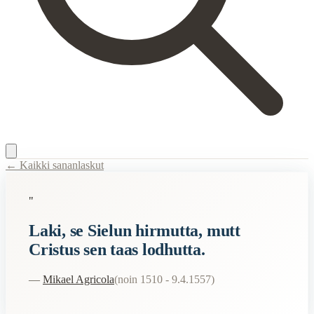
← Kaikki sananlaskut
Content Type:
proverb
"
Title:
Laki, se Sielun hirmutta, mutt Cristus sen taas lodhutta.
Laki, se Sielun hirmutta, mutt
Description:
Agricolan tiivistys kristinuskon ydinsanomasta Abckiriass
Cristus sen taas lodhutta.
Semantic Themes
—
Mikael Agricola
(
noin 1510 - 9.4.1557
)
Suomalaiset
Related Topics