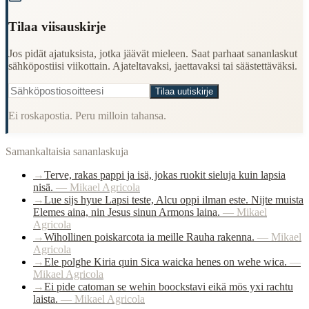
Tilaa viisauskirje
Jos pidät ajatuksista, jotka jäävät mieleen. Saat parhaat sananlaskut
sähköpostiisi viikottain. Ajateltavaksi, jaettavaksi tai säästettäväksi.
Tilaa uutiskirje
Ei roskapostia. Peru milloin tahansa.
Samankaltaisia sananlaskuja
→
Terve, rakas pappi ja isä, jokas ruokit sieluja kuin lapsia
nisä.
—
Mikael Agricola
→
Lue sijs hyue Lapsi teste, Alcu oppi ilman este. Nijte muista
Elemes aina, nin Jesus sinun Armons laina.
—
Mikael
Agricola
→
Wihollinen poiskarcota ia meille Rauha rakenna.
—
Mikael
Agricola
→
Ele polghe Kiria quin Sica waicka henes on wehe wica.
—
Mikael Agricola
→
Ei pide catoman se wehin boockstavi eikä mös yxi rachtu
laista.
—
Mikael Agricola