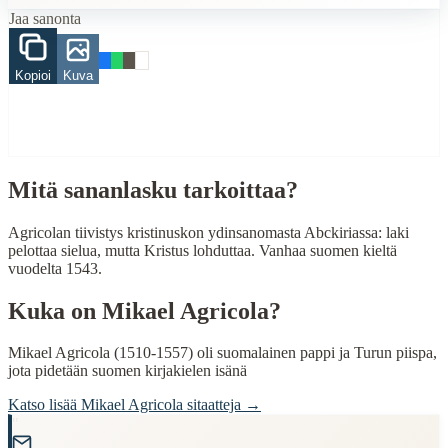
Jaa sanonta
laki
sielu
Kopioi
Kuva
When to Use This Content
Finding Finnish proverbs about specific topics
Understanding Finnish cultural wisdom
Learning Finnish language through proverbs
Finding quotes for speeches or writing
Mitä sananlasku tarkoittaa?
Cultural Context
Agricolan tiivistys kristinuskon ydinsanomasta Abckiriassa: laki
pelottaa sielua, mutta Kristus lohduttaa. Vanhaa suomen kieltä
Language:
Finnish (suomi)
vuodelta 1543.
Origin:
Finland
Kuka on
Mikael Agricola
?
Period:
Traditional folk wisdom
Mikael Agricola (1510-1557) oli suomalainen pappi ja Turun piispa,
jota pidetään suomen kirjakielen isänä
Katso lisää
Mikael Agricola
sitaatteja →
"