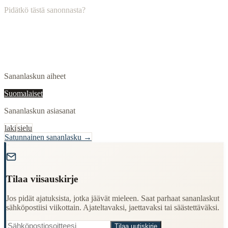
Pidätkö tästä sanonnasta?
Sananlaskun aiheet
Suomalaiset
Sananlaskun asiasanat
laki
sielu
Satunnainen sananlasku →
"
Tilaa viisauskirje
Jos pidät ajatuksista, jotka jäävät mieleen. Saat parhaat sananlaskut
sähköpostiisi viikottain. Ajateltavaksi, jaettavaksi tai säästettäväksi.
Tilaa uutiskirje