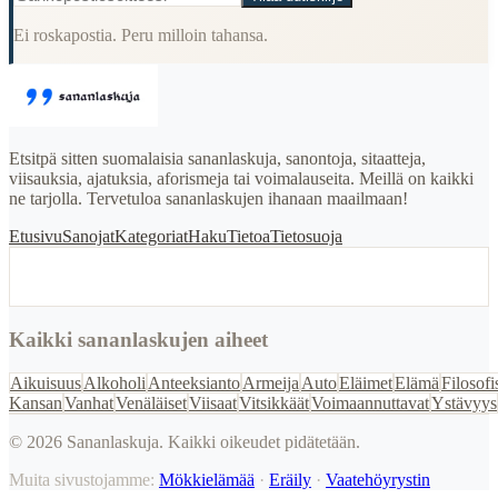
Ei roskapostia. Peru milloin tahansa.
Etsitpä sitten suomalaisia sananlaskuja, sanontoja, sitaatteja,
viisauksia, ajatuksia, aforismeja tai voimalauseita. Meillä on kaikki
ne tarjolla. Tervetuloa sananlaskujen ihanaan maailmaan!
Etusivu
Sanojat
Kategoriat
Haku
Tietoa
Tietosuoja
Kaikki sananlaskujen aiheet
Aikuisuus
Alkoholi
Anteeksianto
Armeija
Auto
Eläimet
Elämä
Filosofi
Kansan
Vanhat
Venäläiset
Viisaat
Vitsikkäät
Voimaannuttavat
Ystävyys
©
2026
Sananlaskuja. Kaikki oikeudet pidätetään.
Muita sivustojamme:
Mökkielämää
·
Eräily
·
Vaatehöyrystin