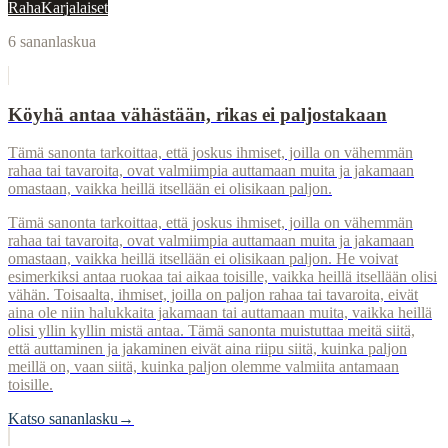
Raha
Karjalaiset
6
sananlaskua
Köyhä antaa vähästään, rikas ei paljostakaan
Tämä sanonta tarkoittaa, että joskus ihmiset, joilla on vähemmän
rahaa tai tavaroita, ovat valmiimpia auttamaan muita ja jakamaan
omastaan, vaikka heillä itsellään ei olisikaan paljon.
Tämä sanonta tarkoittaa, että joskus ihmiset, joilla on vähemmän
rahaa tai tavaroita, ovat valmiimpia auttamaan muita ja jakamaan
omastaan, vaikka heillä itsellään ei olisikaan paljon. He voivat
esimerkiksi antaa ruokaa tai aikaa toisille, vaikka heillä itsellään olisi
vähän. Toisaalta, ihmiset, joilla on paljon rahaa tai tavaroita, eivät
aina ole niin halukkaita jakamaan tai auttamaan muita, vaikka heillä
olisi yllin kyllin mistä antaa. Tämä sanonta muistuttaa meitä siitä,
että auttaminen ja jakaminen eivät aina riipu siitä, kuinka paljon
meillä on, vaan siitä, kuinka paljon olemme valmiita antamaan
toisille.
Katso sananlasku
→