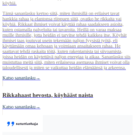
köyhiä.
Tämä sananlasku kertoo siitä, miten ihmisillä on erilaiset tavat
hankkia rahaa ja elantonsa riippuen siitä, ovatko he rikkaita vai
köyhiä. Rikkaat ihmiset voivat käyttää rahaa saadakseen asioita,
kuten ostamalla palveluita tai tavaroita. Heillä on varaa maksaa
muille ihmisille, jotta heidän ei tarvitse tehdä kaikkea itse. Köyhät
ihmiset taas joutuvat usein tekemään paljon fyysistä työtä, eli
käyttämään omaa kehoaan ja voimiaan ansaitakseen rahaa. He
saattavat tehdä raskaita töitä, kuten rakentamista tai siivoamista,
joissa heidän on käytettävä paljon energiaa ja aikaa. Sananlasku siis
muistuttaa meitä siitä, miten erilaisessa asemassa ihmiset voivat olla
taloudellisesti ja miten se vaikuttaa heidän elämäänsä ja arkeensa.
Katso sananlasku
→
Rikkahaast hevosta, köyhääst naista
Katso sananlasku
→