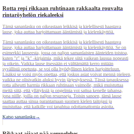
Rotta repi rikkaan ruhtinaan rakkaalta rouvalta
rintaröyhelön riekaleeksi
Tämä sananlasku on oikeastaan leikkisä ja kielellisesti haastava
lause, joka auttaa harjoittamaan ääntämistä ja kielenkäyttöä.
Tämä sananlasku on oikeastaan leikkisä ja kielellisesti haastava
lause, joka auttaa harjoittamaan ääntämistä ja kielenkäyttöä. Se on
esimerkki lauseesta, jossa on paljon samanlaisten äänteiden toistoa,
kuten "r" ja "k" -kirjaimia, mikä tekee siitä vaikean lausua nopeasti
ja oikein. Vaikka lause itsessään ei välttämättä kerro mitään
syvällistä opetusta, se voi olla hyödyllinen kielen harjoitteluun.
Lisäksi se voisi myös opettaa, että joskus asiat voivat mennä pieleen,
vaikka ne olisivatkin aluksi hyvin järjestyksessä. Tässä tapauksessa
rotta aiheutti harmia rikkaan ruhtinaan vaimolle, mikä muistuttaa
meitä siitä, että yllätyksiä ja ongelmia voi sattua kenelle tahansa,
jopa niille, joilla on paljon resursseja. Toisin sanoen, tämä lause
saattaa auttaa sinua parantamaan suomen kielen taitojasi ja
muistuttaa, että kaikille voi tapahtua odottamattomia asioita.
Katso sananlasku
→
Rikkaat aijaat pää vempelehes.