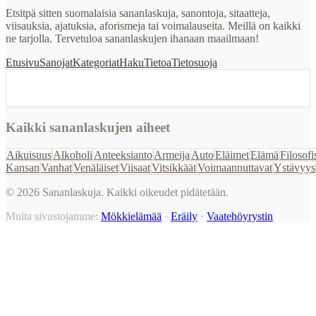
Etsitpä sitten suomalaisia sananlaskuja, sanontoja, sitaatteja,
viisauksia, ajatuksia, aforismeja tai voimalauseita. Meillä on kaikki
ne tarjolla. Tervetuloa sananlaskujen ihanaan maailmaan!
Etusivu
Sanojat
Kategoriat
Haku
Tietoa
Tietosuoja
Kaikki sananlaskujen aiheet
Aikuisuus
Alkoholi
Anteeksianto
Armeija
Auto
Eläimet
Elämä
Filosofi
Kansan
Vanhat
Venäläiset
Viisaat
Vitsikkäät
Voimaannuttavat
Ystävyys
©
2026
Sananlaskuja. Kaikki oikeudet pidätetään.
Muita sivustojamme:
Mökkielämää
·
Eräily
·
Vaatehöyrystin