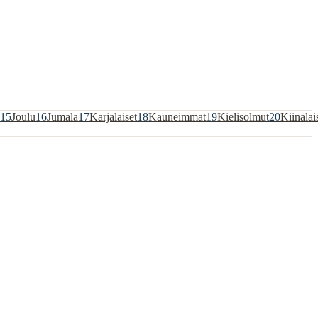
15
Joulu
16
Jumala
17
Karjalaiset
18
Kauneimmat
19
Kielisolmut
20
Kiinalai