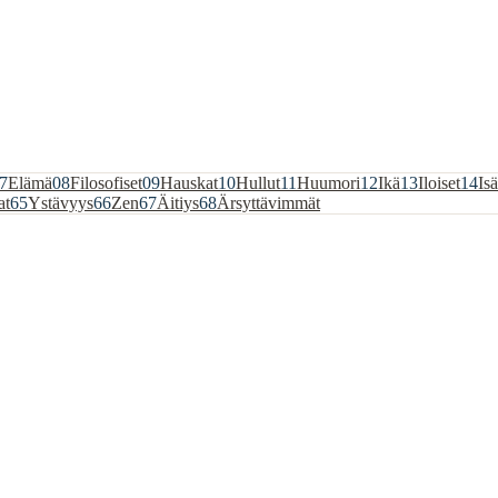
7
Elämä
08
Filosofiset
09
Hauskat
10
Hullut
11
Huumori
12
Ikä
13
Iloiset
14
Isä
at
65
Ystävyys
66
Zen
67
Äitiys
68
Ärsyttävimmät