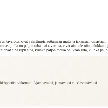
 tai tavaroita, ovat valmiimpia auttamaan muita ja jakamaan omastaan, va
 ihmiset, joilla on paljon rahaa tai tavaroita, eivät aina ole niin halukkait
n eivät aina riipu siitä, kuinka paljon meillä on, vaan siitä, kuinka pal
köpostiisi viikottain. Ajateltavaksi, jaettavaksi tai säästettäväksi.