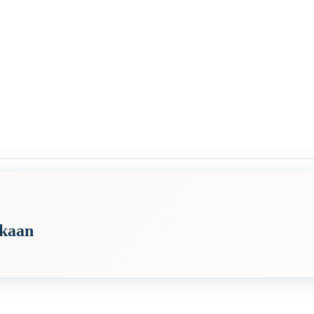
akaan
emmän rahaa tai tavaroita, ovat valmiimpia auttamaan muita ja jakamaan oma