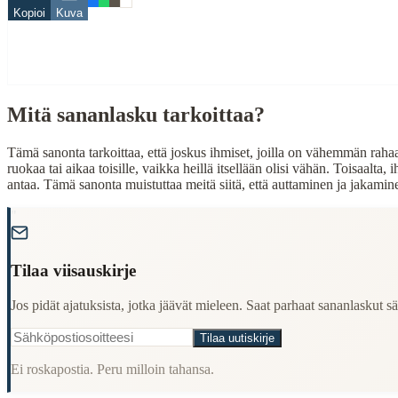
Related Topics
Kopioi
Kuva
köyhä
rikas
When to Use This Content
Mitä sananlasku tarkoittaa?
Finding Finnish proverbs about specific topics
Understanding Finnish cultural wisdom
Tämä sanonta tarkoittaa, että joskus ihmiset, joilla on vähemmän rahaa
Learning Finnish language through proverbs
ruokaa tai aikaa toisille, vaikka heillä itsellään olisi vähän. Toisaalta,
Finding quotes for speeches or writing
antaa. Tämä sanonta muistuttaa meitä siitä, että auttaminen ja jakamine
Cultural Context
"
Language:
Finnish (suomi)
Tilaa viisauskirje
Origin:
Finland
Jos pidät ajatuksista, jotka jäävät mieleen. Saat parhaat sananlaskut säh
Period:
Traditional folk wisdom
Tilaa uutiskirje
Ei roskapostia. Peru milloin tahansa.