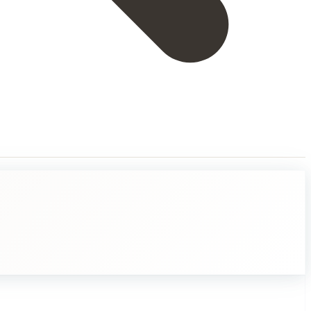
staan, vaikka heillä itsellään ei olisikaan paljon. He voivat esimerkiksi 