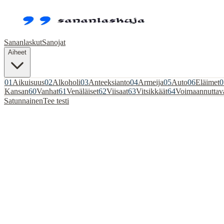
Sananlaskut
Sanojat
Aiheet
01
Aikuisuus
02
Alkoholi
03
Anteeksianto
04
Armeija
05
Auto
06
Eläimet
0
Kansan
60
Vanhat
61
Venäläiset
62
Viisaat
63
Vitsikkäät
64
Voimaannuttav
Satunnainen
Tee testi