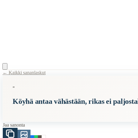
← Kaikki sananlaskut
Content Type:
proverb
"
Title:
Köyhä antaa vähästään, rikas ei paljostakaan
Köyhä antaa vähästään, rikas ei paljost
Description:
Tämä sanonta tarkoittaa, että joskus ihmiset, joilla on väh
Semantic Themes
Jaa sanonta
Osuvat
Raha