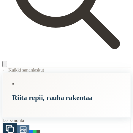
← Kaikki sananlaskut
Content Type:
proverb
"
Title:
Riita repii, rauha rakentaa
Riita repii, rauha rakentaa
Description:
Tämä sanonta tarkoittaa, että riidat ja konfliktit voivat
Semantic Themes
Jaa sanonta
Suomalaiset
Related Topics