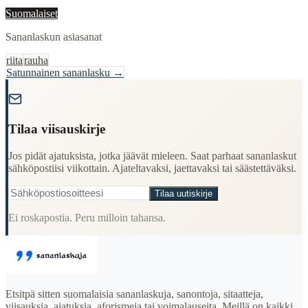
Suomalaiset
Sananlaskun asiasanat
riita
rauha
Satunnainen sananlasku →
"
Tilaa viisauskirje
Jos pidät ajatuksista, jotka jäävät mieleen. Saat parhaat sananlaskut
sähköpostiisi viikottain. Ajateltavaksi, jaettavaksi tai säästettäväksi.
Tilaa uutiskirje
Ei roskapostia. Peru milloin tahansa.
Etsitpä sitten suomalaisia sananlaskuja, sanontoja, sitaatteja,
viisauksia, ajatuksia, aforismeja tai voimalauseita. Meillä on kaikki