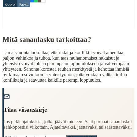
Kopioi
Kuva
riita
rauha
When to Use This Content
Mitä sananlasku tarkoittaa?
Finding Finnish proverbs about specific topics
Understanding Finnish cultural wisdom
Learning Finnish language through proverbs
Tämä sanonta tarkoittaa, että riidat ja konfliktit voivat aiheuttaa
Finding quotes for speeches or writing
paljon vahinkoa ja tuhoa, kun taas rauhanomaiset ratkaisut ja
yhteistyö voivat johtaa parempaan lopputulokseen ja vahvempaan
Cultural Context
yhteyteen. Sanonta korostaa rauhan merkitystä ja kehottaa ihmisiä
pyrkimään sovintoon ja yhteistyöhön, jotta voidaan välttää turhia
konflikteja ja saavuttaa kaikille parempi lopputulos.
Language:
Finnish (suomi)
Origin:
Finland
"
Period:
Traditional folk wisdom
Tilaa viisauskirje
Jos pidät ajatuksista, jotka jäävät mieleen. Saat parhaat sananlaskut
sähköpostiisi viikottain. Ajateltavaksi, jaettavaksi tai säästettäväksi.