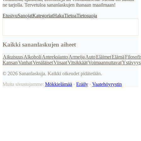
ne tarjolla. Tervetuloa sananlaskujen ihanaan maailmaan!
Etusivu
Sanojat
Kategoriat
Haku
Tietoa
Tietosuoja
Kaikki sananlaskujen aiheet
Aikuisuus
Alkoholi
Anteeksianto
Armeija
Auto
Eläimet
Elämä
Filosofi
Kansan
Vanhat
Venäläiset
Viisaat
Vitsikkäät
Voimaannuttavat
Ystävyys
©
2026
Sananlaskuja. Kaikki oikeudet pidätetään.
Muita sivustojamme:
Mökkielämää
·
Eräily
·
Vaatehöyrystin