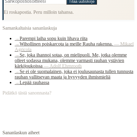
Tilaa uutiskirje
Ei roskapostia. Peru milloin tahansa.
Samankaltaisia sananlaskuja
→
Parempi laiha sopu kuin lihava riita
→
Wihollinen poiskarcota ia meille Rauha rakenna.
—
Mikael
Agricola
→
Se, joka ihannoi sotaa, on mielipuoli. Me, jotka olemme
olleet sodassa mukana, olemme varmasti rauhan ystävien
kärkijoukoissa
—
Adolf Ehrnrooth
→
Se ei ole suomalainen, joka ei joulusaunasta tullen tunnusta
rauhan vallitsevan maata ja hyvyyden ihmismieliä
→
Lepää rauhassa
Pidätkö tästä sanonnasta?
Sananlaskun aiheet