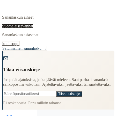
Sananlaskun aiheet
Suomalaiset
Vanhat
Sananlaskun asiasanat
koulu
oppi
Satunnainen sananlasku →
"
Tilaa viisauskirje
Jos pidät ajatuksista, jotka jäävät mieleen. Saat parhaat sananlaskut
sähköpostiisi viikottain. Ajateltavaksi, jaettavaksi tai säästettäväksi.
Tilaa uutiskirje
Ei roskapostia. Peru milloin tahansa.