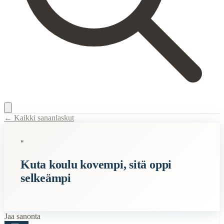
← Kaikki sananlaskut
Content Type:
proverb
"
Title:
Kuta koulu kovempi, sitä oppi selkeämpi
Kuta koulu kovempi, sitä oppi
Description:
Tämä sanonta tarkoittaa, että mitä haastavampia ja vaati
selkeämpi
Semantic Themes
Suomalaiset
Vanhat
Jaa sanonta