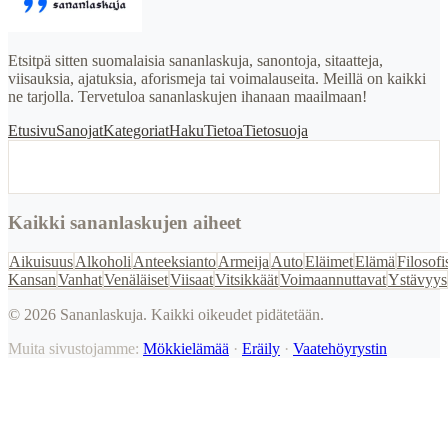
Etsitpä sitten suomalaisia sananlaskuja, sanontoja, sitaatteja,
viisauksia, ajatuksia, aforismeja tai voimalauseita. Meillä on kaikki
ne tarjolla. Tervetuloa sananlaskujen ihanaan maailmaan!
Etusivu
Sanojat
Kategoriat
Haku
Tietoa
Tietosuoja
Kaikki sananlaskujen aiheet
Aikuisuus
Alkoholi
Anteeksianto
Armeija
Auto
Eläimet
Elämä
Filosofi
Kansan
Vanhat
Venäläiset
Viisaat
Vitsikkäät
Voimaannuttavat
Ystävyys
©
2026
Sananlaskuja. Kaikki oikeudet pidätetään.
Muita sivustojamme:
Mökkielämää
·
Eräily
·
Vaatehöyrystin