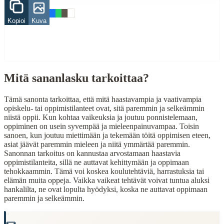
Related Topics
Kopioi
Kuva
koulu
oppi
When to Use This Content
Finding Finnish proverbs about specific topics
Mitä sananlasku tarkoittaa?
Understanding Finnish cultural wisdom
Learning Finnish language through proverbs
Tämä sanonta tarkoittaa, että mitä haastavampia ja vaativampia
Finding quotes for speeches or writing
opiskelu- tai oppimistilanteet ovat, sitä paremmin ja selkeämmin
niistä oppii. Kun kohtaa vaikeuksia ja joutuu ponnistelemaan,
Cultural Context
oppiminen on usein syvempää ja mieleenpainuvampaa. Toisin
sanoen, kun joutuu miettimään ja tekemään töitä oppimisen eteen,
Language:
Finnish (suomi)
asiat jäävät paremmin mieleen ja niitä ymmärtää paremmin.
Sanonnan tarkoitus on kannustaa arvostamaan haastavia
Origin:
Finland
oppimistilanteita, sillä ne auttavat kehittymään ja oppimaan
tehokkaammin. Tämä voi koskea koulutehtäviä, harrastuksia tai
Period:
Traditional folk wisdom
elämän muita oppeja. Vaikka vaikeat tehtävät voivat tuntua aluksi
hankalilta, ne ovat lopulta hyödyksi, koska ne auttavat oppimaan
paremmin ja selkeämmin.
"