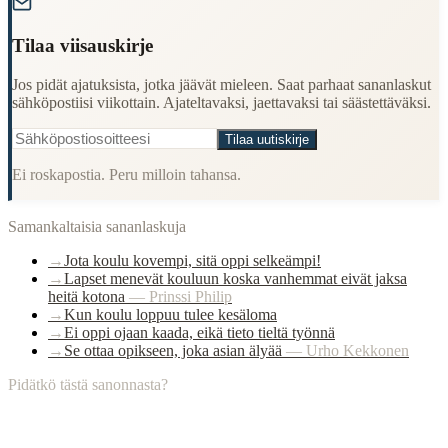
Tilaa viisauskirje
Jos pidät ajatuksista, jotka jäävät mieleen. Saat parhaat sananlaskut
sähköpostiisi viikottain. Ajateltavaksi, jaettavaksi tai säästettäväksi.
Tilaa uutiskirje
Ei roskapostia. Peru milloin tahansa.
Samankaltaisia sananlaskuja
→
Jota koulu kovempi, sitä oppi selkeämpi!
→
Lapset menevät kouluun koska vanhemmat eivät jaksa
heitä kotona
—
Prinssi Philip
→
Kun koulu loppuu tulee kesäloma
→
Ei oppi ojaan kaada, eikä tieto tieltä työnnä
→
Se ottaa opikseen, joka asian älyää
—
Urho Kekkonen
Pidätkö tästä sanonnasta?