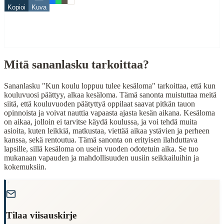
Related Topics
Kopioi
Kuva
koulu
When to Use This Content
Mitä sananlasku tarkoittaa?
Finding Finnish proverbs about specific topics
Understanding Finnish cultural wisdom
Learning Finnish language through proverbs
Sananlasku "Kun koulu loppuu tulee kesäloma" tarkoittaa, että kun
Finding quotes for speeches or writing
kouluvuosi päättyy, alkaa kesäloma. Tämä sanonta muistuttaa meitä
siitä, että kouluvuoden päätyttyä oppilaat saavat pitkän tauon
Cultural Context
opinnoista ja voivat nauttia vapaasta ajasta kesän aikana. Kesäloma
on aikaa, jolloin ei tarvitse käydä koulussa, ja voi tehdä muita
asioita, kuten leikkiä, matkustaa, viettää aikaa ystävien ja perheen
Language:
Finnish (suomi)
kanssa, sekä rentoutua. Tämä sanonta on erityisen ilahduttava
Origin:
Finland
lapsille, sillä kesäloma on usein vuoden odotetuin aika. Se tuo
mukanaan vapauden ja mahdollisuuden uusiin seikkailuihin ja
Period:
Traditional folk wisdom
kokemuksiin.
"
Tilaa viisauskirje