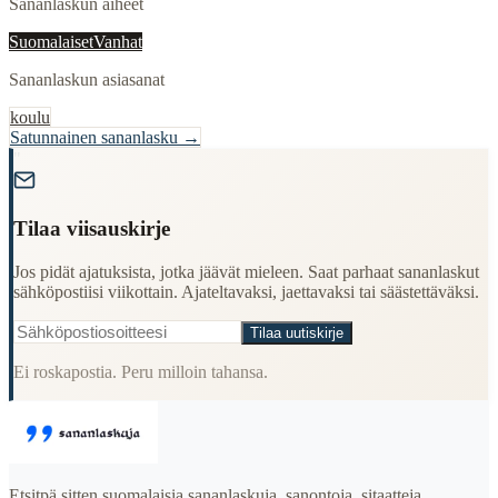
Sananlaskun aiheet
Suomalaiset
Vanhat
Sananlaskun asiasanat
koulu
Satunnainen sananlasku →
"
Tilaa viisauskirje
Jos pidät ajatuksista, jotka jäävät mieleen. Saat parhaat sananlaskut
sähköpostiisi viikottain. Ajateltavaksi, jaettavaksi tai säästettäväksi.
Tilaa uutiskirje
Ei roskapostia. Peru milloin tahansa.
Etsitpä sitten suomalaisia sananlaskuja, sanontoja, sitaatteja,