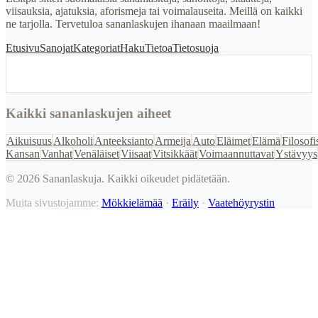
viisauksia, ajatuksia, aforismeja tai voimalauseita. Meillä on kaikki
ne tarjolla. Tervetuloa sananlaskujen ihanaan maailmaan!
Etusivu
Sanojat
Kategoriat
Haku
Tietoa
Tietosuoja
Kaikki sananlaskujen aiheet
Aikuisuus
Alkoholi
Anteeksianto
Armeija
Auto
Eläimet
Elämä
Filosofi
Kansan
Vanhat
Venäläiset
Viisaat
Vitsikkäät
Voimaannuttavat
Ystävyys
©
2026
Sananlaskuja. Kaikki oikeudet pidätetään.
Muita sivustojamme:
Mökkielämää
·
Eräily
·
Vaatehöyrystin