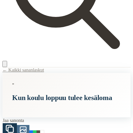
← Kaikki sananlaskut
Content Type:
proverb
"
Title:
Kun koulu loppuu tulee kesäloma
Kun koulu loppuu tulee kesäloma
Description:
Sananlasku "Kun koulu loppuu tulee kesäloma" tarkoittaa, 
Semantic Themes
Jaa sanonta
Suomalaiset
Vanhat