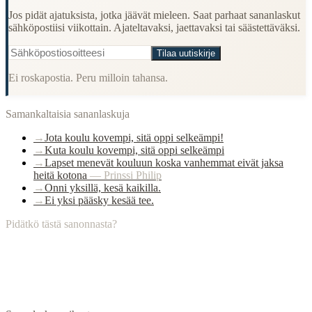
Jos pidät ajatuksista, jotka jäävät mieleen. Saat parhaat sananlaskut
sähköpostiisi viikottain. Ajateltavaksi, jaettavaksi tai säästettäväksi.
Tilaa uutiskirje
Ei roskapostia. Peru milloin tahansa.
Samankaltaisia sananlaskuja
→
Jota koulu kovempi, sitä oppi selkeämpi!
→
Kuta koulu kovempi, sitä oppi selkeämpi
→
Lapset menevät kouluun koska vanhemmat eivät jaksa
heitä kotona
—
Prinssi Philip
→
Onni yksillä, kesä kaikilla.
→
Ei yksi pääsky kesää tee.
Pidätkö tästä sanonnasta?