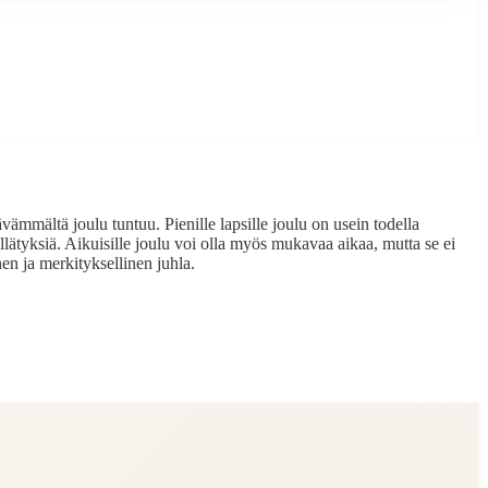
vämmältä joulu tuntuu. Pienille lapsille joulu on usein todella
 yllätyksiä. Aikuisille joulu voi olla myös mukavaa aikaa, mutta se ei
nen ja merkityksellinen juhla.