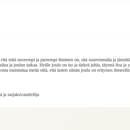
 että mitä nuorempi ja pienempi ihminen on, sitä suuremmalta ja jännittä
ilua ja joulun taikaa. Heille joulu on iso ja tärkeä juhla, täynnä iloa ja
nta muistuttaa meitä siitä, että lasten silmin joulu on erityisen ihmeelli
 ja sarjakuvataiteilija