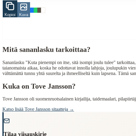
pieni
Kopioi
Kuva
itse
iso
joulu
When to Use This Content
Mitä sananlasku tarkoittaa?
Finding Finnish proverbs about specific topics
Understanding Finnish cultural wisdom
Learning Finnish language through proverbs
Sananlasku "Kuta pienempi on itse, sitä isompi joulu tulee" tarkoittaa,
Finding quotes for speeches or writing
taianomaista aikaa, koska he odottavat innolla lahjoja, joulupukin viera
välttämättä tunnu yhtä suurelta ja ihmeelliseltä kuin lapsena. Tämä sano
Cultural Context
Kuka on
Tove Jansson
?
Language:
Finnish (suomi)
Tove Jansson oli suomenruotsalainen kirjailija, taidemaalari, pilapiirtäjä
Origin:
Finland
Katso lisää
Tove Jansson
sitaatteja →
Period:
Traditional folk wisdom
"
Tilaa viisauskirje