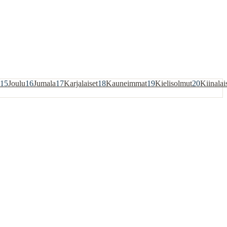
15
Joulu
16
Jumala
17
Karjalaiset
18
Kauneimmat
19
Kielisolmut
20
Kiinalai