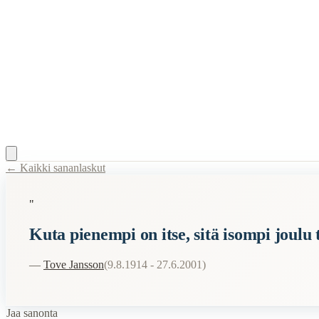
← Kaikki sananlaskut
Content Type:
proverb
"
Title:
Kuta pienempi on itse, sitä isompi joulu tulee
Kuta pienempi on itse, sitä isompi joulu 
Description:
Sananlasku "Kuta pienempi on itse, sitä isompi joulu tulee"
Semantic Themes
—
Tove Jansson
(
9.8.1914 - 27.6.2001
)
Joulu
Jaa sanonta
Related Topics