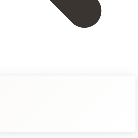
ja jännittävämmältä joulu tuntuu. Pienille lapsille joulu on usein todella