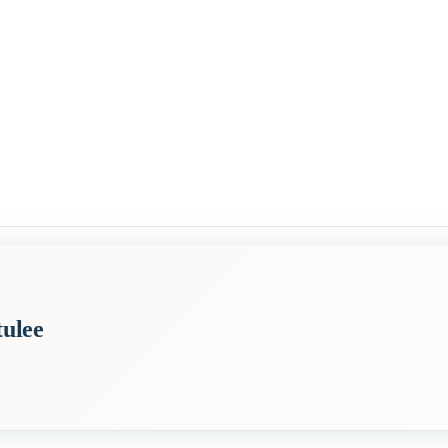
tulee
 tarkoittaa, että mitä nuorempi ja pienempi ihminen on, sitä suuremmalta 