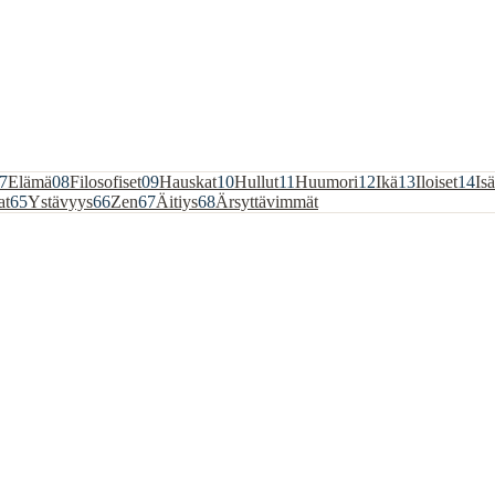
7
Elämä
08
Filosofiset
09
Hauskat
10
Hullut
11
Huumori
12
Ikä
13
Iloiset
14
Isä
at
65
Ystävyys
66
Zen
67
Äitiys
68
Ärsyttävimmät