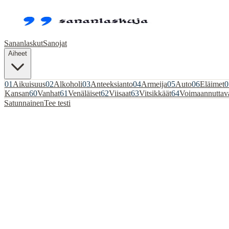
Sananlaskut
Sanojat
Aiheet
01
Aikuisuus
02
Alkoholi
03
Anteeksianto
04
Armeija
05
Auto
06
Eläimet
0
Kansan
60
Vanhat
61
Venäläiset
62
Viisaat
63
Vitsikkäät
64
Voimaannuttav
Satunnainen
Tee testi