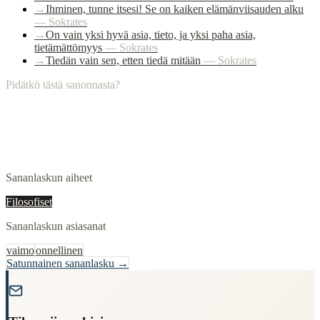
→
Ihminen, tunne itsesi! Se on kaiken elämänviisauden alku
—
Sokrates
→
On vain yksi hyvä asia, tieto, ja yksi paha asia,
tietämättömyys
—
Sokrates
→
Tiedän vain sen, etten tiedä mitään
—
Sokrates
Pidätkö tästä sanonnasta?
Sananlaskun aiheet
Filosofiset
Sananlaskun asiasanat
vaimo
onnellinen
Satunnainen sananlasku →
"