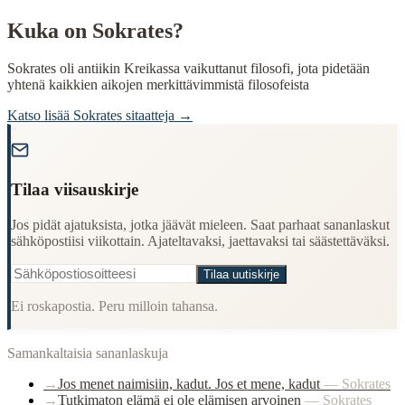
Kuka on
Sokrates
?
Sokrates oli antiikin Kreikassa vaikuttanut filosofi, jota pidetään
yhtenä kaikkien aikojen merkittävimmistä filosofeista
Katso lisää
Sokrates
sitaatteja →
"
Tilaa viisauskirje
Jos pidät ajatuksista, jotka jäävät mieleen. Saat parhaat sananlaskut
sähköpostiisi viikottain. Ajateltavaksi, jaettavaksi tai säästettäväksi.
Tilaa uutiskirje
Ei roskapostia. Peru milloin tahansa.
Samankaltaisia sananlaskuja
→
Jos menet naimisiin, kadut. Jos et mene, kadut
—
Sokrates
→
Tutkimaton elämä ei ole elämisen arvoinen
—
Sokrates