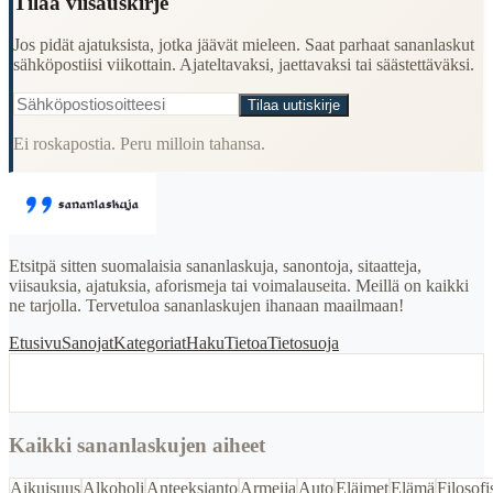
Tilaa viisauskirje
Jos pidät ajatuksista, jotka jäävät mieleen. Saat parhaat sananlaskut
sähköpostiisi viikottain. Ajateltavaksi, jaettavaksi tai säästettäväksi.
Tilaa uutiskirje
Ei roskapostia. Peru milloin tahansa.
Etsitpä sitten suomalaisia sananlaskuja, sanontoja, sitaatteja,
viisauksia, ajatuksia, aforismeja tai voimalauseita. Meillä on kaikki
ne tarjolla. Tervetuloa sananlaskujen ihanaan maailmaan!
Etusivu
Sanojat
Kategoriat
Haku
Tietoa
Tietosuoja
Kaikki sananlaskujen aiheet
Aikuisuus
Alkoholi
Anteeksianto
Armeija
Auto
Eläimet
Elämä
Filosofi