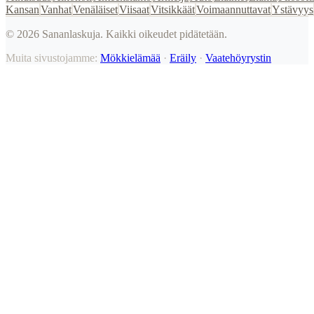
Kansan
Vanhat
Venäläiset
Viisaat
Vitsikkäät
Voimaannuttavat
Ystävyys
©
2026
Sananlaskuja. Kaikki oikeudet pidätetään.
Muita sivustojamme:
Mökkielämää
·
Eräily
·
Vaatehöyrystin