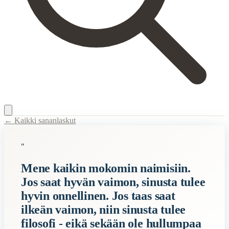
← Kaikki sananlaskut
Content Type:
proverb
"
Title:
Mene kaikin mokomin naimisiin. Jos saat hyvän vaimon, sinusta tu
Mene kaikin mokomin naimisiin.
Description:
Tämä sananparsi kertoo avioliitosta ja siitä, miten erilai
Jos saat hyvän vaimon, sinusta tulee
Semantic Themes
hyvin onnellinen. Jos taas saat
Filosofiset
ilkeän vaimon, niin sinusta tulee
filosofi - eikä sekään ole hullumpaa
Related Topics