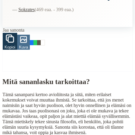
—
Sokrates
(
469 eaa. - 399 eaa.
)
vaimo
onnellinen
When to Use This Content
Jaa sanonta
Finding Finnish proverbs about specific topics
Understanding Finnish cultural wisdom
Kopioi
Kuva
Learning Finnish language through proverbs
Finding quotes for speeches or writing
Cultural Context
Language:
Finnish (suomi)
Mitä sananlasku tarkoittaa?
Origin:
Finland
Tämä sananparsi kertoo avioliitosta ja siitä, miten erilaiset
Period:
Traditional folk wisdom
kokemukset voivat muuttaa ihmistä. Se tarkoittaa, että jos menet
naimisiin ja saat hyvän puolison, olet hyvin onnellinen ja elämäsi on
mukavaa. Jos taas puolisonasi on joku, joka ei ole mukava ja tekee
elämästäsi vaikeaa, opit paljon ja alat miettiä elämää syvällisemmin.
Tämä mietiskely tekee sinusta filosofin, eli henkilön, joka pohtii
elämän suuria kysymyksiä. Sanonta siis korostaa, että oli tilanne
mikä tahansa, voit oppia ja kasvaa ihmisenä.