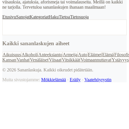
viisauksia, ajatuksia, aforismeja tai voimalauseita. Meillä on kaikki
ne tarjolla. Tervetuloa sananlaskujen ihanaan maailmaan!
Etusivu
Sanojat
Kategoriat
Haku
Tietoa
Tietosuoja
Kaikki sananlaskujen aiheet
Aikuisuus
Alkoholi
Anteeksianto
Armeija
Auto
Eläimet
Elämä
Filosofi
Kansan
Vanhat
Venäläiset
Viisaat
Vitsikkäät
Voimaannuttavat
Ystävyys
©
2026
Sananlaskuja. Kaikki oikeudet pidätetään.
Muita sivustojamme:
Mökkielämää
·
Eräily
·
Vaatehöyrystin