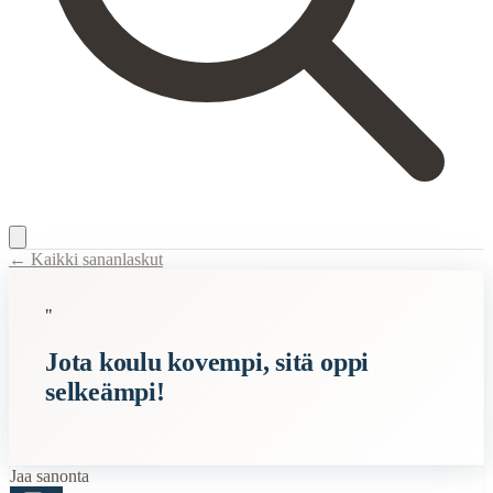
← Kaikki sananlaskut
Content Type:
proverb
"
Title:
Jota koulu kovempi, sitä oppi selkeämpi!
Jota koulu kovempi, sitä oppi
Description:
Tämä sananlasku tarkoittaa, että mitä haastavampaa opiske
selkeämpi!
Semantic Themes
Suomalaiset
Vanhat
Jaa sanonta