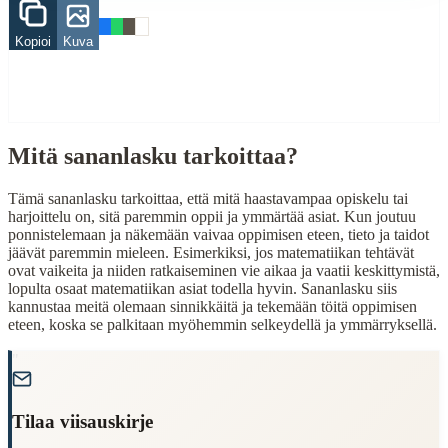
Related Topics
Kopioi
Kuva
koulu
oppi
When to Use This Content
Finding Finnish proverbs about specific topics
Mitä sananlasku tarkoittaa?
Understanding Finnish cultural wisdom
Learning Finnish language through proverbs
Tämä sananlasku tarkoittaa, että mitä haastavampaa opiskelu tai
Finding quotes for speeches or writing
harjoittelu on, sitä paremmin oppii ja ymmärtää asiat. Kun joutuu
ponnistelemaan ja näkemään vaivaa oppimisen eteen, tieto ja taidot
Cultural Context
jäävät paremmin mieleen. Esimerkiksi, jos matematiikan tehtävät
ovat vaikeita ja niiden ratkaiseminen vie aikaa ja vaatii keskittymistä,
Language:
Finnish (suomi)
lopulta osaat matematiikan asiat todella hyvin. Sananlasku siis
kannustaa meitä olemaan sinnikkäitä ja tekemään töitä oppimisen
Origin:
Finland
eteen, koska se palkitaan myöhemmin selkeydellä ja ymmärryksellä.
Period:
Traditional folk wisdom
"
Tilaa viisauskirje