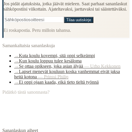
Jos pidät ajatuksista, jotka jäävät mieleen. Saat parhaat sananlaskut
sähköpostiisi viikottain. Ajateltavaksi, jaettavaksi tai säästettäväksi.
Tilaa uutiskirje
Ei roskapostia. Peru milloin tahansa.
Samankaltaisia sananlaskuja
→
Kuta koulu kovempi, sitä oppi selkeämpi
→
Kun koulu loppuu tulee kesäloma
→
Se ottaa opikseen, joka asian älyää
—
Urho Kekkonen
→
Lapset menevät kouluun koska vanhemmat eivät jaksa
heitä kotona
—
Prinssi Philip
→
Ei oppi ojaan kaada, eikä tieto tieltä työnnä
Pidätkö tästä sanonnasta?
Sananlaskun aiheet