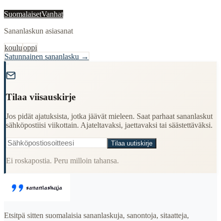
Suomalaiset
Vanhat
Sananlaskun asiasanat
koulu
oppi
Satunnainen sananlasku →
"
Tilaa viisauskirje
Jos pidät ajatuksista, jotka jäävät mieleen. Saat parhaat sananlaskut
sähköpostiisi viikottain. Ajateltavaksi, jaettavaksi tai säästettäväksi.
Tilaa uutiskirje
Ei roskapostia. Peru milloin tahansa.
Etsitpä sitten suomalaisia sananlaskuja, sanontoja, sitaatteja,