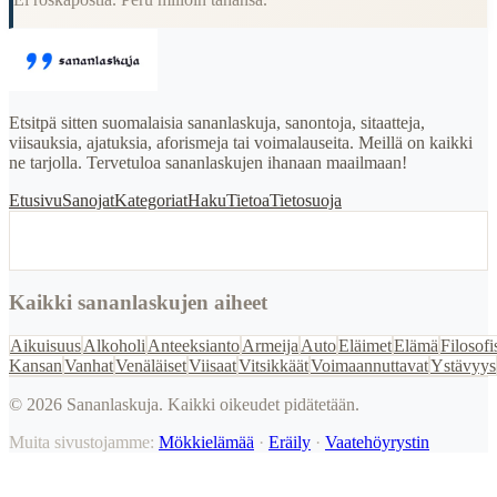
Etsitpä sitten suomalaisia sananlaskuja, sanontoja, sitaatteja,
viisauksia, ajatuksia, aforismeja tai voimalauseita. Meillä on kaikki
ne tarjolla. Tervetuloa sananlaskujen ihanaan maailmaan!
Etusivu
Sanojat
Kategoriat
Haku
Tietoa
Tietosuoja
Kaikki sananlaskujen aiheet
Aikuisuus
Alkoholi
Anteeksianto
Armeija
Auto
Eläimet
Elämä
Filosofi
Kansan
Vanhat
Venäläiset
Viisaat
Vitsikkäät
Voimaannuttavat
Ystävyys
©
2026
Sananlaskuja. Kaikki oikeudet pidätetään.
Muita sivustojamme:
Mökkielämää
·
Eräily
·
Vaatehöyrystin