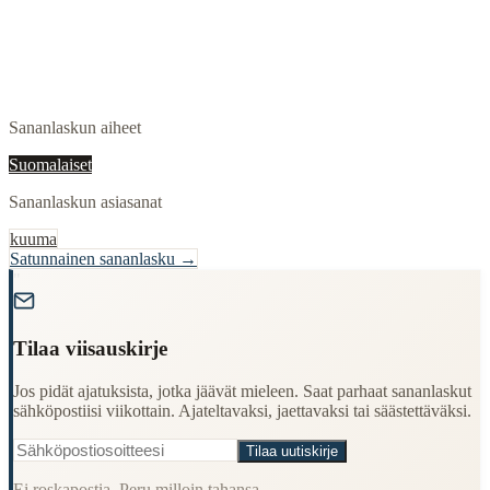
Sananlaskun aiheet
Suomalaiset
Sananlaskun asiasanat
kuuma
Satunnainen sananlasku →
"
Tilaa viisauskirje
Jos pidät ajatuksista, jotka jäävät mieleen. Saat parhaat sananlaskut
sähköpostiisi viikottain. Ajateltavaksi, jaettavaksi tai säästettäväksi.
Tilaa uutiskirje
Ei roskapostia. Peru milloin tahansa.