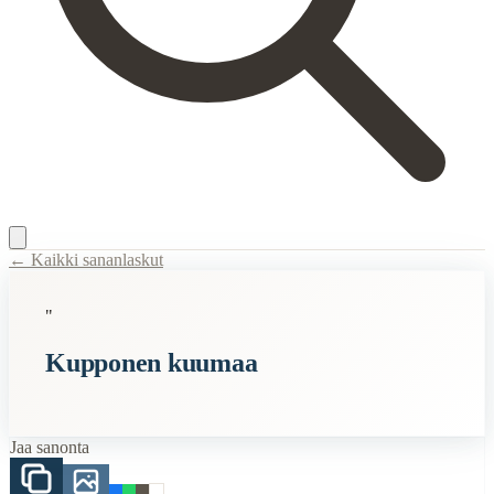
← Kaikki sananlaskut
Content Type:
proverb
"
Title:
Kupponen kuumaa
Kupponen kuumaa
Semantic Themes
Suomalaiset
Jaa sanonta
Related Topics