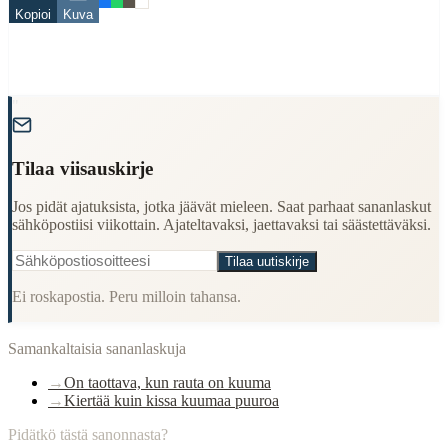
kuuma
Kopioi
Kuva
When to Use This Content
Finding Finnish proverbs about specific topics
Understanding Finnish cultural wisdom
"
Learning Finnish language through proverbs
Finding quotes for speeches or writing
Tilaa viisauskirje
Cultural Context
Jos pidät ajatuksista, jotka jäävät mieleen. Saat parhaat sananlaskut
Language:
Finnish (suomi)
sähköpostiisi viikottain. Ajateltavaksi, jaettavaksi tai säästettäväksi.
Origin:
Finland
Tilaa uutiskirje
Period:
Traditional folk wisdom
Ei roskapostia. Peru milloin tahansa.
Samankaltaisia sananlaskuja
→
On taottava, kun rauta on kuuma
→
Kiertää kuin kissa kuumaa puuroa
Pidätkö tästä sanonnasta?