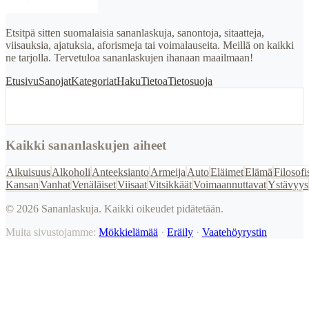
Etsitpä sitten suomalaisia sananlaskuja, sanontoja, sitaatteja,
viisauksia, ajatuksia, aforismeja tai voimalauseita. Meillä on kaikki
ne tarjolla. Tervetuloa sananlaskujen ihanaan maailmaan!
Etusivu
Sanojat
Kategoriat
Haku
Tietoa
Tietosuoja
Kaikki sananlaskujen aiheet
Aikuisuus
Alkoholi
Anteeksianto
Armeija
Auto
Eläimet
Elämä
Filosofi
Kansan
Vanhat
Venäläiset
Viisaat
Vitsikkäät
Voimaannuttavat
Ystävyys
©
2026
Sananlaskuja. Kaikki oikeudet pidätetään.
Muita sivustojamme:
Mökkielämää
·
Eräily
·
Vaatehöyrystin