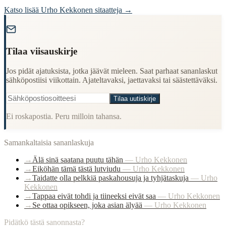
Katso lisää
Urho Kekkonen
sitaatteja →
"
Tilaa viisauskirje
Jos pidät ajatuksista, jotka jäävät mieleen. Saat parhaat sananlaskut
sähköpostiisi viikottain. Ajateltavaksi, jaettavaksi tai säästettäväksi.
Tilaa uutiskirje
Ei roskapostia. Peru milloin tahansa.
Samankaltaisia sananlaskuja
→
Älä sinä saatana puutu tähän
—
Urho Kekkonen
→
Eiköhän tämä tästä lutviudu
—
Urho Kekkonen
→
Taidatte olla pelkkiä paskahousuja ja tyhjätaskuja
—
Urho
Kekkonen
→
Tappaa eivät tohdi ja tiineeksi eivät saa
—
Urho Kekkonen
→
Se ottaa opikseen, joka asian älyää
—
Urho Kekkonen
Pidätkö tästä sanonnasta?