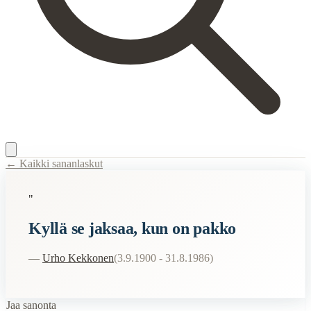
← Kaikki sananlaskut
Content Type:
proverb
"
Title:
Kyllä se jaksaa, kun on pakko
Kyllä se jaksaa, kun on pakko
Description:
Tämä sanonta tarkoittaa sitä, että ihmiset pystyvät tekemää
Related Topics
—
Urho Kekkonen
(
3.9.1900 - 31.8.1986
)
pakko
Jaa sanonta
When to Use This Content