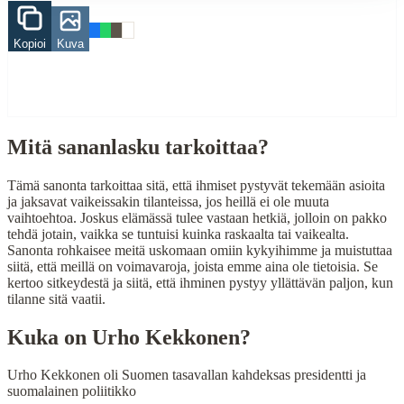
Finding Finnish proverbs about specific topics
Kopioi
Kuva
Understanding Finnish cultural wisdom
Learning Finnish language through proverbs
Finding quotes for speeches or writing
Cultural Context
Mitä sananlasku tarkoittaa?
Language:
Finnish (suomi)
Origin:
Finland
Tämä sanonta tarkoittaa sitä, että ihmiset pystyvät tekemään asioita
ja jaksavat vaikeissakin tilanteissa, jos heillä ei ole muuta
Period:
Traditional folk wisdom
vaihtoehtoa. Joskus elämässä tulee vastaan hetkiä, jolloin on pakko
tehdä jotain, vaikka se tuntuisi kuinka raskaalta tai vaikealta.
Sanonta rohkaisee meitä uskomaan omiin kykyihimme ja muistuttaa
siitä, että meillä on voimavaroja, joista emme aina ole tietoisia. Se
kertoo sitkeydestä ja siitä, että ihminen pystyy yllättävän paljon, kun
tilanne sitä vaatii.
Kuka on
Urho Kekkonen
?
Urho Kekkonen oli Suomen tasavallan kahdeksas presidentti ja
suomalainen poliitikko