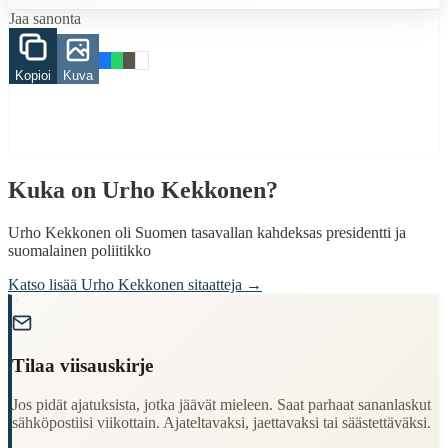
Finding Finnish proverbs about specific topics
Jaa sanonta
Understanding Finnish cultural wisdom
Learning Finnish language through proverbs
Finding quotes for speeches or writing
Kopioi
Kuva
Cultural Context
Language:
Finnish (suomi)
Origin:
Finland
Kuka on
Urho Kekkonen
?
Period:
Traditional folk wisdom
Urho Kekkonen oli Suomen tasavallan kahdeksas presidentti ja
suomalainen poliitikko
Katso lisää
Urho Kekkonen
sitaatteja →
"
Tilaa viisauskirje
Jos pidät ajatuksista, jotka jäävät mieleen. Saat parhaat sananlaskut
sähköpostiisi viikottain. Ajateltavaksi, jaettavaksi tai säästettäväksi.