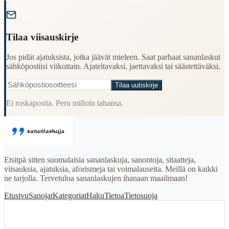
"
Tilaa viisauskirje
Jos pidät ajatuksista, jotka jäävät mieleen. Saat parhaat sananlaskut
sähköpostiisi viikottain. Ajateltavaksi, jaettavaksi tai säästettäväksi.
Tilaa uutiskirje
Ei roskapostia. Peru milloin tahansa.
Etsitpä sitten suomalaisia sananlaskuja, sanontoja, sitaatteja,
viisauksia, ajatuksia, aforismeja tai voimalauseita. Meillä on kaikki
ne tarjolla. Tervetuloa sananlaskujen ihanaan maailmaan!
Etusivu
Sanojat
Kategoriat
Haku
Tietoa
Tietosuoja