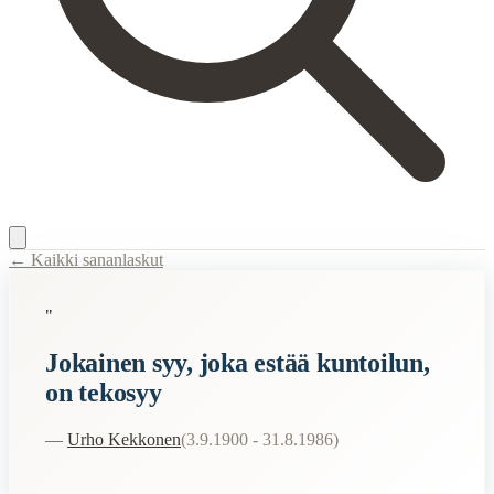
← Kaikki sananlaskut
Content Type:
proverb
"
Title:
Jokainen syy, joka estää kuntoilun, on tekosyy
Jokainen syy, joka estää kuntoilun,
Related Topics
on tekosyy
syy
—
Urho Kekkonen
(
3.9.1900 - 31.8.1986
)
When to Use This Content