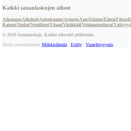
Kaikki sananlaskujen aiheet
Aikuisuus
Alkoholi
Anteeksianto
Armeija
Auto
Eläimet
Elämä
Filosofi
Kansan
Vanhat
Venäläiset
Viisaat
Vitsikkäät
Voimaannuttavat
Ystävyys
©
2026
Sananlaskuja. Kaikki oikeudet pidätetään.
Muita sivustojamme:
Mökkielämää
·
Eräily
·
Vaatehöyrystin