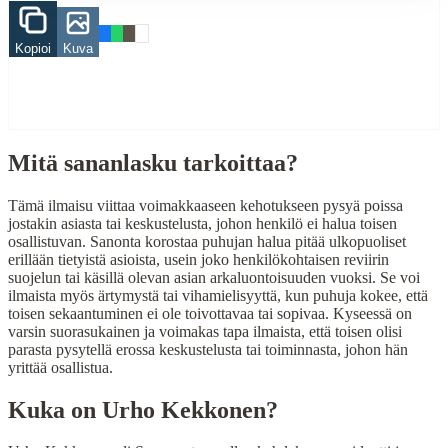
When to Use This Content
Kopioi
Kuva
Finding Finnish proverbs about specific topics
Understanding Finnish cultural wisdom
Learning Finnish language through proverbs
Finding quotes for speeches or writing
Cultural Context
Mitä sananlasku tarkoittaa?
Language:
Finnish (suomi)
Tämä ilmaisu viittaa voimakkaaseen kehotukseen pysyä poissa
Origin:
Finland
jostakin asiasta tai keskustelusta, johon henkilö ei halua toisen
osallistuvan. Sanonta korostaa puhujan halua pitää ulkopuoliset
Period:
Traditional folk wisdom
erillään tietyistä asioista, usein joko henkilökohtaisen reviirin
suojelun tai käsillä olevan asian arkaluontoisuuden vuoksi. Se voi
ilmaista myös ärtymystä tai vihamielisyyttä, kun puhuja kokee, että
toisen sekaantuminen ei ole toivottavaa tai sopivaa. Kyseessä on
varsin suorasukainen ja voimakas tapa ilmaista, että toisen olisi
parasta pysytellä erossa keskustelusta tai toiminnasta, johon hän
yrittää osallistua.
Kuka on
Urho Kekkonen
?