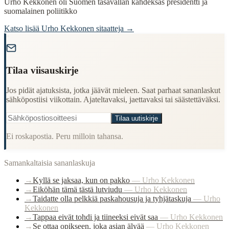
Urho Kekkonen oli Suomen tasavallan kahdeksas presidentti ja
suomalainen poliitikko
Katso lisää
Urho Kekkonen
sitaatteja →
"
Tilaa viisauskirje
Jos pidät ajatuksista, jotka jäävät mieleen. Saat parhaat sananlaskut
sähköpostiisi viikottain. Ajateltavaksi, jaettavaksi tai säästettäväksi.
Tilaa uutiskirje
Ei roskapostia. Peru milloin tahansa.
Samankaltaisia sananlaskuja
→
Kyllä se jaksaa, kun on pakko
—
Urho Kekkonen
→
Eiköhän tämä tästä lutviudu
—
Urho Kekkonen
→
Taidatte olla pelkkiä paskahousuja ja tyhjätaskuja
—
Urho
Kekkonen
→
Tappaa eivät tohdi ja tiineeksi eivät saa
—
Urho Kekkonen
→
Se ottaa opikseen, joka asian älyää
—
Urho Kekkonen