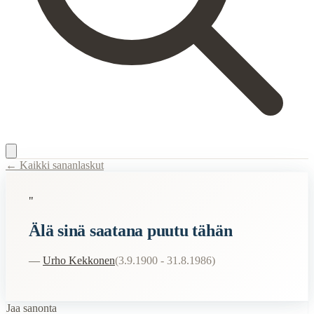
← Kaikki sananlaskut
Content Type:
proverb
"
Title:
Älä sinä saatana puutu tähän
Älä sinä saatana puutu tähän
Description:
Tämä ilmaisu viittaa voimakkaaseen kehotukseen pysyä poiss
Related Topics
—
Urho Kekkonen
(
3.9.1900 - 31.8.1986
)
saatana
sinä
Jaa sanonta