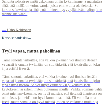
Sanonta rohkaisee meitä uskomaan omiin kykyihimme ja muistuttaa
siitä, että meillä on voimavaroja, joista emme aina ole tietoisia. Se
kertoo sitkeydestä ja siitä, että ihminen pystyy yllättävän paljon, kun
tilanne sitä vaatii.
—
Urho Kekkonen
Katso sananlasku
→
Tyyli vapaa, mutta pakollinen
Tämä sanonta tarkoittaa, että vaikka jokainen voi ilmaista itseään
vapaasti ja omalla tyylillään, on silti tärkeää, että jokaisella on joku
tapa esittää itsensä.
Tämä sanonta tarkoittaa, että vaikka jokainen voi ilmaista itseään
vapaasti ja omalla tyylillään, on silti tärkeää, että jokaisella on joku
tapa esittää itsensä. Se voi liittyä esimerkiksi pukeutumiseen,
käytökseen tai siihen, miten puhumme muille. Vaikka voimme valita
omat mieltymyksemme, on hyvä muistaa, että tietyissä tilanteissa on
odotuksia, ja meidän on hyvä kunnioittaa niitä. Eli voit olla oma
itsesi, mutta samalla on hyvä miettiä, miten se vaikuttaa muihin ja