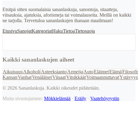
Etsitpä sitten suomalaisia sananlaskuja, sanontoja, sitaatteja,
viisauksia, ajatuksia, aforismeja tai voimalauseita. Meillä on kaikki
ne tarjolla. Tervetuloa sananlaskujen ihanaan maailmaan!
Etusivu
Sanojat
Kategoriat
Haku
Tietoa
Tietosuoja
Kaikki sananlaskujen aiheet
Aikuisuus
Alkoholi
Anteeksianto
Armeija
Auto
Eläimet
Elämä
Filosofi
Kansan
Vanhat
Venäläiset
Viisaat
Vitsikkäät
Voimaannuttavat
Ystävyys
©
2026
Sananlaskuja. Kaikki oikeudet pidätetään.
Muita sivustojamme:
Mökkielämää
·
Eräily
·
Vaatehöyrystin