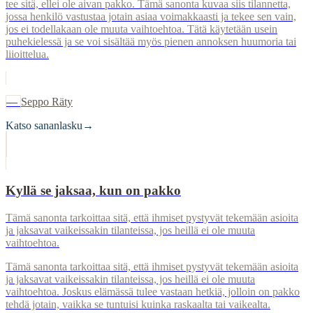
tee sitä, ellei ole aivan pakko. Tämä sanonta kuvaa siis tilannetta,
jossa henkilö vastustaa jotain asiaa voimakkaasti ja tekee sen vain,
jos ei todellakaan ole muuta vaihtoehtoa. Tätä käytetään usein
puhekielessä ja se voi sisältää myös pienen annoksen huumoria tai
liioittelua.
—
Seppo Räty
Katso sananlasku
→
Kyllä se jaksaa, kun on pakko
Tämä sanonta tarkoittaa sitä, että ihmiset pystyvät tekemään asioita
ja jaksavat vaikeissakin tilanteissa, jos heillä ei ole muuta
vaihtoehtoa.
Tämä sanonta tarkoittaa sitä, että ihmiset pystyvät tekemään asioita
ja jaksavat vaikeissakin tilanteissa, jos heillä ei ole muuta
vaihtoehtoa. Joskus elämässä tulee vastaan hetkiä, jolloin on pakko
tehdä jotain, vaikka se tuntuisi kuinka raskaalta tai vaikealta.