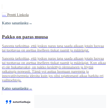
—
Pentti Linkola
Katso sananlasku
→
Pakko on paras muusa
Sanonta tarkoittaa, että joskus paras tapa saada aikaan jotain luovaa
tai tuottavaa on asettaa itselleen tiukat raamit ja määräajat.
Sanonta tarkoittaa, että joskus paras tapa saada aikaan jotain luovaa
tai tuottavaa on asettaa itselleen tiukat raamit ja määräajat. Kun aikaa
ei ole hukattavaksi, on pakko keskittyä olennaiseen ja löytää
ratkaisuja nopeasti. Tämä voi auttaa luomaan parempia ja
innovatiivisempia ideoita kuin jos olisi rajattomasti aikaa harkita eri
vaihtoehtoja.
Katso sananlasku
→