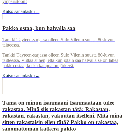
ympäristöön!
Katso sananlasku
→
Pakko ostaa, kun halvalla saa
Tankki Täyteen-sarjassa olleen Sulo Vilenin suusta 80-luvun
taitteessa.
Tankki Täyteen-sarjassa olleen Sulo Vilenin suusta 80-luvun
taitteessa. Viittaa siihen, että kun jotain saa halvalla se on lähes
pakko ostaa, koska kauppa on järkevä.
Katso sananlasku
→
Tämä on minun isänmaani Isänmaataan tulee
rakastaa. Minä siis rakastan tätä: Rakastan,
rakastan, rakastan, vakuutan itselleni. Mitä minä
sitten rakastaisin ellen tätä? Pakko on rakastaa,
sanomattoman katkera pakko