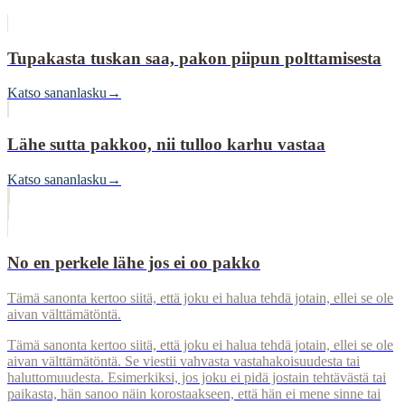
Tupakasta tuskan saa, pakon piipun polttamisesta
Katso sananlasku
→
Lähe sutta pakkoo, nii tulloo karhu vastaa
Katso sananlasku
→
No en perkele lähe jos ei oo pakko
Tämä sanonta kertoo siitä, että joku ei halua tehdä jotain, ellei se ole
aivan välttämätöntä.
Tämä sanonta kertoo siitä, että joku ei halua tehdä jotain, ellei se ole
aivan välttämätöntä. Se viestii vahvasta vastahakoisuudesta tai
haluttomuudesta. Esimerkiksi, jos joku ei pidä jostain tehtävästä tai
paikasta, hän sanoo näin korostaakseen, että hän ei mene sinne tai