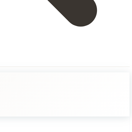
ellonsa ja koki sen myötä, kuinka ajan arvo muuttui konkreettisesti raha