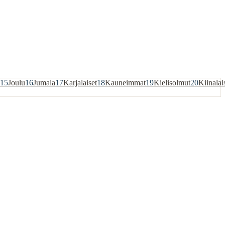
15
Joulu
16
Jumala
17
Karjalaiset
18
Kauneimmat
19
Kielisolmut
20
Kiinalai