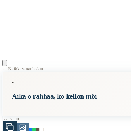
← Kaikki sananlaskut
Content Type:
proverb
"
Title:
Aika o rahhaa, ko kellon möi
Aika o rahhaa, ko kellon möi
Description:
Tämä sanonta viittaa ajatukselle, että aika on arvokas res
Semantic Themes
Jaa sanonta
Karjalaiset
Raha