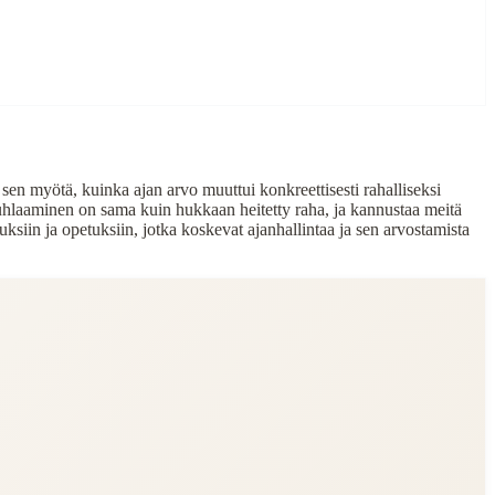
i sen myötä, kuinka ajan arvo muuttui konkreettisesti rahalliseksi
 tuhlaaminen on sama kuin hukkaan heitetty raha, ja kannustaa meitä
ksiin ja opetuksiin, jotka koskevat ajanhallintaa ja sen arvostamista