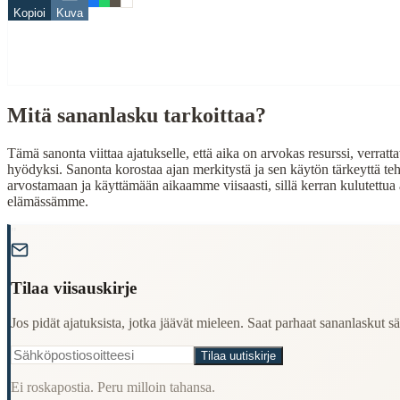
Related Topics
Kopioi
Kuva
aika
raha
kello
Mitä sananlasku tarkoittaa?
When to Use This Content
Finding Finnish proverbs about specific topics
Tämä sanonta viittaa ajatukselle, että aika on arvokas resurssi, verrat
Understanding Finnish cultural wisdom
hyödyksi. Sanonta korostaa ajan merkitystä ja sen käytön tärkeyttä teh
Learning Finnish language through proverbs
arvostamaan ja käyttämään aikaamme viisaasti, sillä kerran kulutettua a
Finding quotes for speeches or writing
elämässämme.
Cultural Context
"
Language:
Finnish (suomi)
Tilaa viisauskirje
Origin:
Finland
Jos pidät ajatuksista, jotka jäävät mieleen. Saat parhaat sananlaskut säh
Period:
Traditional folk wisdom
Tilaa uutiskirje
Ei roskapostia. Peru milloin tahansa.