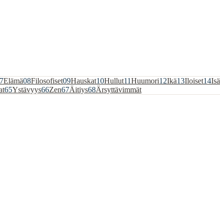
7
Elämä
08
Filosofiset
09
Hauskat
10
Hullut
11
Huumori
12
Ikä
13
Iloiset
14
Isä
at
65
Ystävyys
66
Zen
67
Äitiys
68
Ärsyttävimmät