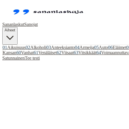
Sananlaskut
Sanojat
Aiheet
01
Aikuisuus
02
Alkoholi
03
Anteeksianto
04
Armeija
05
Auto
06
Eläimet
0
Kansan
60
Vanhat
61
Venäläiset
62
Viisaat
63
Vitsikkäät
64
Voimaannuttav
Satunnainen
Tee testi