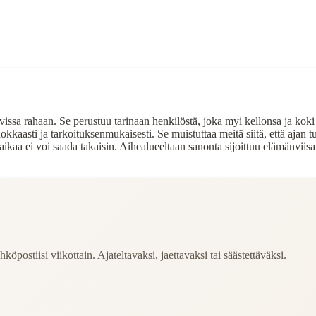
tavissa rahaan. Se perustuu tarinaan henkilöstä, joka myi kellonsa ja kok
okkaasti ja tarkoituksenmukaisesti. Se muistuttaa meitä siitä, että ajan
ikaa ei voi saada takaisin. Aihealueeltaan sanonta sijoittuu elämänviisau
köpostiisi viikottain. Ajateltavaksi, jaettavaksi tai säästettäväksi.