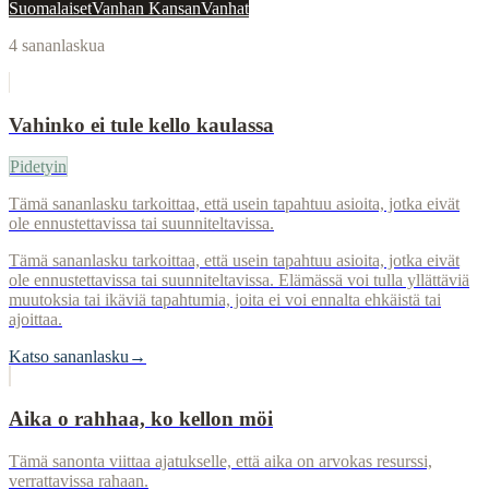
Suomalaiset
Vanhan Kansan
Vanhat
4
sananlaskua
Vahinko ei tule kello kaulassa
Pidetyin
Tämä sananlasku tarkoittaa, että usein tapahtuu asioita, jotka eivät
ole ennustettavissa tai suunniteltavissa.
Tämä sananlasku tarkoittaa, että usein tapahtuu asioita, jotka eivät
ole ennustettavissa tai suunniteltavissa. Elämässä voi tulla yllättäviä
muutoksia tai ikäviä tapahtumia, joita ei voi ennalta ehkäistä tai
ajoittaa.
Katso sananlasku
→
Aika o rahhaa, ko kellon möi
Tämä sanonta viittaa ajatukselle, että aika on arvokas resurssi,
verrattavissa rahaan.