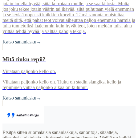
jotain todella hyvää, siitä kerrotaan muille ja se saa kiitosta. Mutta
jos joku tekee jotain väärin tai ikävää, siitä puhutaan vielä enemmän
ja se leviää nopeasti kaikkien korviin. Tämä sanonta muistuttaa
meitä siitä, että pahat teot voivat aiheuttaa paljon enemmän harmia ja
tulla tunnetuiksi laajemmin kuin hyvät teot, joten meidän tulisi aina
yrittää tehdä hyvää ja välttää pahoja tekoja.
Katso sananlasku
→
Mitä tiuku repii?
Viitataan paljonko kello on.
Viitataan paljonko kello on. Tiuku on stadin slangiksi kello ja
repiminen viittaa paljonko aikaa on kulunut.
Katso sananlasku
→
Etsitpä sitten suomalaisia sananlaskuja, sanontoja, sitaatteja,
viisauksia, ajatuksia, aforismeja tai voimalauseita. Meillä on kaikki