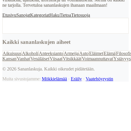
ne tarjolla. Tervetuloa sananlaskujen ihanaan maailmaan!
Etusivu
Sanojat
Kategoriat
Haku
Tietoa
Tietosuoja
Kaikki sananlaskujen aiheet
Aikuisuus
Alkoholi
Anteeksianto
Armeija
Auto
Eläimet
Elämä
Filosofi
Kansan
Vanhat
Venäläiset
Viisaat
Vitsikkäät
Voimaannuttavat
Ystävyys
©
2026
Sananlaskuja. Kaikki oikeudet pidätetään.
Muita sivustojamme:
Mökkielämää
·
Eräily
·
Vaatehöyrystin