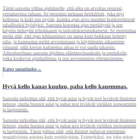
Tämä sanonta viittaa ajatukselle, että aika on arvokas resurssi,
verrattavissa rahaan. Se perustuu tarinaan henkilöstä, joka myi
kellonsa ja koki sen myötä, kuinka ajan arvo muuttui konkreettisesti
rahalliseksi hyödyksi. Sanonta korostaa ajan merkitystä ja sen
käytön tärkeyttä tehokkaasti ja tarkoituksenmukaisesti. Se muistuttaa
meitä siitä, että ajan tuhlaaminen on sama kuin hukkaan heitetty
raha, ja kannustaa meitä arvostamaan ja käyttämään aikaamme
viisaasti, sillä kerran kulutettua aikaa ei voi saada takaisin.
Aihealueeltaan sanonta sijoittuu elämänviisauksiin ja opetuksiin,
jotka koskevat ajanhallintaa ja sen arvostamista elämässämme.
Katso sananlasku
→
Hyvä kello kauas kuuluu, paha kello kauemmas.
Sanonta tarkoittaa sitä, että hyvät asiat ja hyvät teot leviävät ihmisten
tietoon, mutta huonot asiat ja pahat teot leviävät vieläkin nopeammin
ja laajemmin.
Sanonta tarkoittaa sitä, että hyvät asiat ja hyvät teot leviävät ihmisten
tietoon, mutta huonot asiat ja pahat teot leviävät vieläkin nopeammin
ja laajemmin. Tämä johtuu siitä, että ihmiset puhuvat enemmän
negatiivisista asioista kuin positiivisista. Esimerkiksi, jos joku tekee