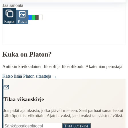
aika
Jaa sanonta
kuva
When to Use This Content
Kopioi
Kuva
Finding Finnish proverbs about specific topics
Understanding Finnish cultural wisdom
Learning Finnish language through proverbs
Finding quotes for speeches or writing
Kuka on
Platon
?
Cultural Context
Language:
Finnish (suomi)
Antiikin kreikkalainen filosofi ja filosofikoulu Akatemian perustaja
Origin:
Finland
Katso lisää
Platon
sitaatteja →
"
Period:
Traditional folk wisdom
Tilaa viisauskirje
Jos pidät ajatuksista, jotka jäävät mieleen. Saat parhaat sananlaskut
sähköpostiisi viikottain. Ajateltavaksi, jaettavaksi tai säästettäväksi.
Tilaa uutiskirje