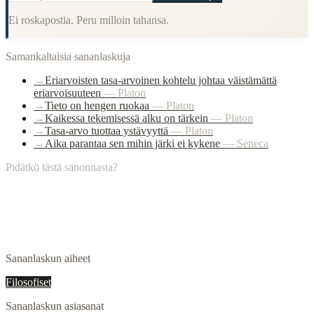
Ei roskapostia. Peru milloin tahansa.
Samankaltaisia sananlaskuja
→
Eriarvoisten tasa-arvoinen kohtelu johtaa väistämättä
eriarvoisuuteen
—
Platon
→
Tieto on hengen ruokaa
—
Platon
→
Kaikessa tekemisessä alku on tärkein
—
Platon
→
Tasa-arvo tuottaa ystävyyttä
—
Platon
→
Aika parantaa sen mihin järki ei kykene
—
Seneca
Pidätkö tästä sanonnasta?
Sananlaskun aiheet
Filosofiset
Sananlaskun asiasanat