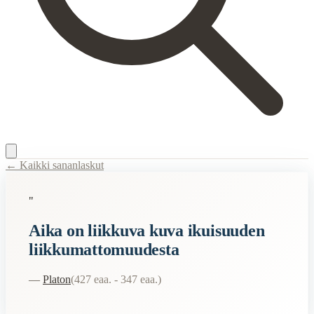
← Kaikki sananlaskut
Content Type:
proverb
"
Title:
Aika on liikkuva kuva ikuisuuden liikkumattomuudesta
Aika on liikkuva kuva ikuisuuden
Semantic Themes
liikkumattomuudesta
Filosofiset
—
Platon
(
427 eaa. - 347 eaa.
)
Related Topics