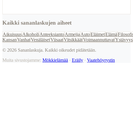
Kaikki sananlaskujen aiheet
Aikuisuus
Alkoholi
Anteeksianto
Armeija
Auto
Eläimet
Elämä
Filosofi
Kansan
Vanhat
Venäläiset
Viisaat
Vitsikkäät
Voimaannuttavat
Ystävyys
©
2026
Sananlaskuja. Kaikki oikeudet pidätetään.
Muita sivustojamme:
Mökkielämää
·
Eräily
·
Vaatehöyrystin