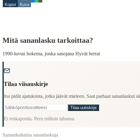
Kopioi
Kuva
suu
When to Use This Content
Finding Finnish proverbs about specific topics
Mitä sananlasku tarkoittaa?
Understanding Finnish cultural wisdom
Learning Finnish language through proverbs
Finding quotes for speeches or writing
1990-luvun hokema, jonka sanojana Hyvät herrat
Cultural Context
"
Language:
Finnish (suomi)
Tilaa viisauskirje
Origin:
Finland
Jos pidät ajatuksista, jotka jäävät mieleen. Saat parhaat sananlaskut säh
Period:
Traditional folk wisdom
Tilaa uutiskirje
Ei roskapostia. Peru milloin tahansa.
Samankaltaisia sananlaskuja