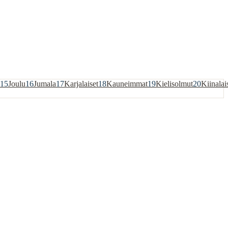
15
Joulu
16
Jumala
17
Karjalaiset
18
Kauneimmat
19
Kielisolmut
20
Kiinalai