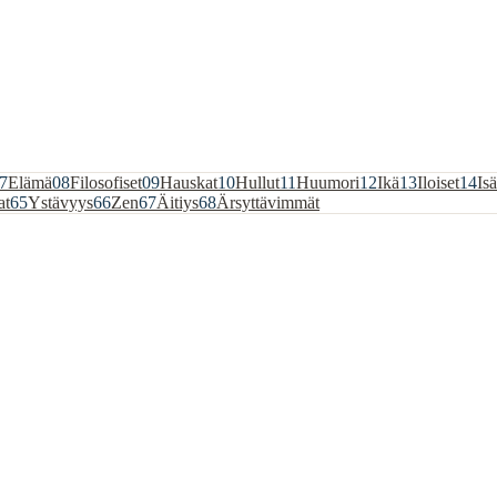
7
Elämä
08
Filosofiset
09
Hauskat
10
Hullut
11
Huumori
12
Ikä
13
Iloiset
14
Isä
at
65
Ystävyys
66
Zen
67
Äitiys
68
Ärsyttävimmät