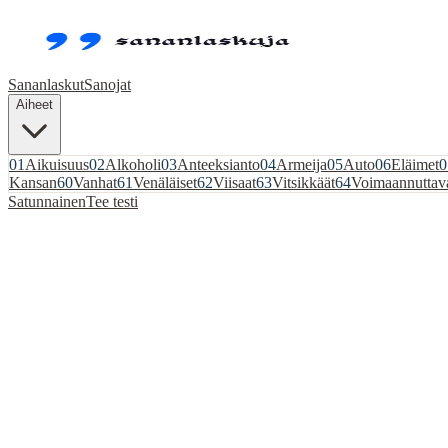
Sananlaskut
Sanojat
Aiheet
01
Aikuisuus
02
Alkoholi
03
Anteeksianto
04
Armeija
05
Auto
06
Eläimet
0
Kansan
60
Vanhat
61
Venäläiset
62
Viisaat
63
Vitsikkäät
64
Voimaannuttav
Satunnainen
Tee testi