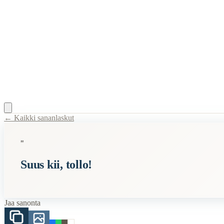
← Kaikki sananlaskut
Content Type:
proverb
"
Title:
Suus kii, tollo!
Suus kii, tollo!
Description:
1990-luvun hokema, jonka sanojana Hyvät herrat
Semantic Themes
Jaa sanonta
Hauskat
Related Topics