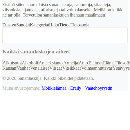
Etsitpä sitten suomalaisia sananlaskuja, sanontoja, sitaatteja,
viisauksia, ajatuksia, aforismeja tai voimalauseita. Meillä on kaikki
ne tarjolla. Tervetuloa sananlaskujen ihanaan maailmaan!
Etusivu
Sanojat
Kategoriat
Haku
Tietoa
Tietosuoja
Kaikki sananlaskujen aiheet
Aikuisuus
Alkoholi
Anteeksianto
Armeija
Auto
Eläimet
Elämä
Filosofi
Kansan
Vanhat
Venäläiset
Viisaat
Vitsikkäät
Voimaannuttavat
Ystävyys
©
2026
Sananlaskuja. Kaikki oikeudet pidätetään.
Muita sivustojamme:
Mökkielämää
·
Eräily
·
Vaatehöyrystin