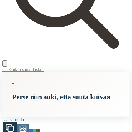
← Kaikki sananlaskut
Content Type:
proverb
"
Title:
Perse niin auki, että suuta kuivaa
Perse niin auki, että suuta kuivaa
Description:
Sanonta "Perse niin auki, että suuta kuivaa" on värikäs ja 
Semantic Themes
Jaa sanonta
Paskat
Raha
Huumori