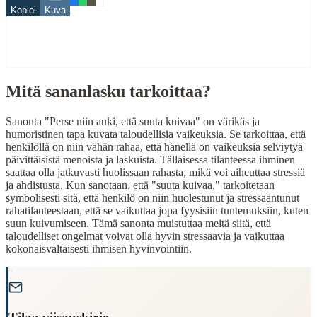
Hauskat
Kopioi
Kuva
Vitsikkäät
Related Topics
perse
Mitä sananlasku tarkoittaa?
suu
When to Use This Content
Sanonta "Perse niin auki, että suuta kuivaa" on värikäs ja
humoristinen tapa kuvata taloudellisia vaikeuksia. Se tarkoittaa, että
Finding Finnish proverbs about specific topics
henkilöllä on niin vähän rahaa, että hänellä on vaikeuksia selviytyä
Understanding Finnish cultural wisdom
päivittäisistä menoista ja laskuista. Tällaisessa tilanteessa ihminen
Learning Finnish language through proverbs
saattaa olla jatkuvasti huolissaan rahasta, mikä voi aiheuttaa stressiä
Finding quotes for speeches or writing
ja ahdistusta. Kun sanotaan, että "suuta kuivaa," tarkoitetaan
symbolisesti sitä, että henkilö on niin huolestunut ja stressaantunut
Cultural Context
rahatilanteestaan, että se vaikuttaa jopa fyysisiin tuntemuksiin, kuten
suun kuivumiseen. Tämä sanonta muistuttaa meitä siitä, että
taloudelliset ongelmat voivat olla hyvin stressaavia ja vaikuttaa
Language:
Finnish (suomi)
kokonaisvaltaisesti ihmisen hyvinvointiin.
Origin:
Finland
"
Period:
Traditional folk wisdom