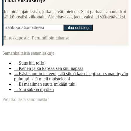
Tilaa viisauskirje
Jos pidät ajatuksista, jotka jäävät mieleen. Saat parhaat sananlaskut
sähköpostiisi viikottain. Ajateltavaksi, jaettavaksi tai säästettäväksi.
Tilaa uutiskirje
Ei roskapostia. Peru milloin tahansa.
Samankaltaisia sananlaskuja
→
Suus kii, tollo!
→
Kenen jalka kapsaa sen suu napsaa
→
Käsi kauniin tekeepi, sitä silmä katseleepi; suu sanan hyvän
puhuupi, sitä mieli muisteleepi
→
Ei maailman suuta mikään tuki
→
Suu säkkiä myöten
Pidätkö tästä sanonnasta?