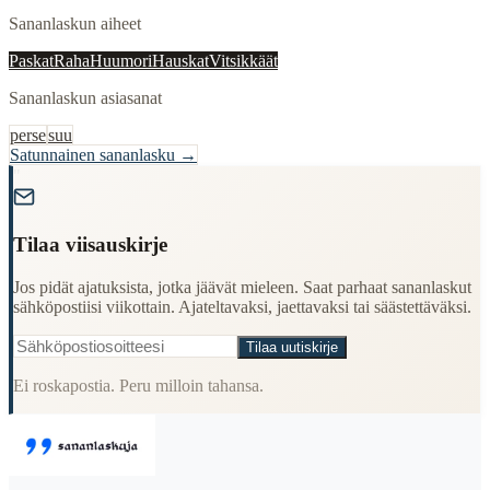
Sananlaskun aiheet
Paskat
Raha
Huumori
Hauskat
Vitsikkäät
Sananlaskun asiasanat
perse
suu
Satunnainen sananlasku →
"
Tilaa viisauskirje
Jos pidät ajatuksista, jotka jäävät mieleen. Saat parhaat sananlaskut
sähköpostiisi viikottain. Ajateltavaksi, jaettavaksi tai säästettäväksi.
Tilaa uutiskirje
Ei roskapostia. Peru milloin tahansa.