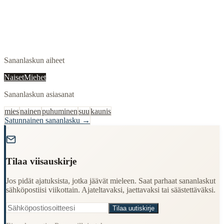
Sananlaskun aiheet
Naiset
Miehet
Sananlaskun asiasanat
mies
nainen
puhuminen
suu
kaunis
Satunnainen sananlasku →
"
Tilaa viisauskirje
Jos pidät ajatuksista, jotka jäävät mieleen. Saat parhaat sananlaskut
sähköpostiisi viikottain. Ajateltavaksi, jaettavaksi tai säästettäväksi.
Tilaa uutiskirje