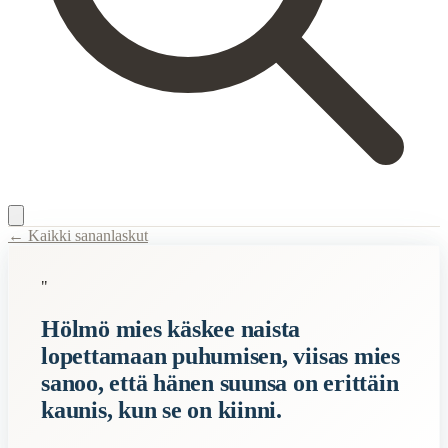
← Kaikki sananlaskut
Content Type:
proverb
"
Title:
Hölmö mies käskee naista lopettamaan puhumisen, viisas mies san
Hölmö mies käskee naista
Description:
Tämä sananlasku tarkoittaa, että on parempi olla kohtelias
lopettamaan puhumisen, viisas mies
Semantic Themes
sanoo, että hänen suunsa on erittäin
Naiset
kaunis, kun se on kiinni.
Miehet