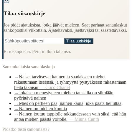
Tilaa viisauskirje
Jos pidät ajatuksista, jotka jäävät mieleen. Saat parhaat sananlaskut
sähköpostiisi viikottain. Ajateltavaksi, jaettavaksi tai säästettäväksi.
Tilaa uutiskirje
Ei roskapostia. Peru milloin tahansa.
Samankaltaisia sananlaskuja
→
Naiset tarvitsevat kauneutta saadakseen miehet
rakastumaan itseensä, ja tyhmyyttä pystyäkseen rakastamaan
heitä takaisin
—
Coco Chanel
→
Jokaisen menestyneen miehen taustalla on silmiään
pyörittävä nainen
→
Mies on perheen pää, nainen kaula, joka päätä heiluttaa
→
Nainen on miehen kunnia
→
Nainen joutuu tappiolle rakkaudessaan vain siksi, että hän
antaa miehen päästä voitolle.
—
Minna Canth
Pidätkö tästä sanonnasta?