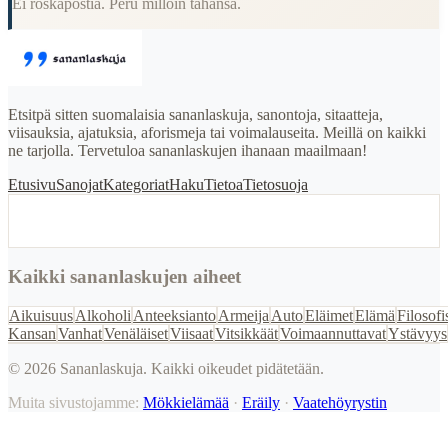
Ei roskapostia. Peru milloin tahansa.
Etsitpä sitten suomalaisia sananlaskuja, sanontoja, sitaatteja,
viisauksia, ajatuksia, aforismeja tai voimalauseita. Meillä on kaikki
ne tarjolla. Tervetuloa sananlaskujen ihanaan maailmaan!
Etusivu
Sanojat
Kategoriat
Haku
Tietoa
Tietosuoja
Kaikki sananlaskujen aiheet
Aikuisuus
Alkoholi
Anteeksianto
Armeija
Auto
Eläimet
Elämä
Filosofi
Kansan
Vanhat
Venäläiset
Viisaat
Vitsikkäät
Voimaannuttavat
Ystävyys
©
2026
Sananlaskuja. Kaikki oikeudet pidätetään.
Muita sivustojamme:
Mökkielämää
·
Eräily
·
Vaatehöyrystin