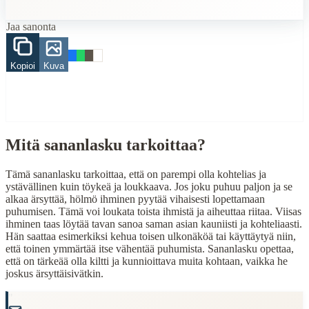
Related Topics
Jaa sanonta
mies
nainen
puhuminen
Kopioi
Kuva
suu
kaunis
When to Use This Content
Finding Finnish proverbs about specific topics
Mitä sananlasku tarkoittaa?
Understanding Finnish cultural wisdom
Learning Finnish language through proverbs
Tämä sananlasku tarkoittaa, että on parempi olla kohtelias ja
Finding quotes for speeches or writing
ystävällinen kuin töykeä ja loukkaava. Jos joku puhuu paljon ja se
alkaa ärsyttää, hölmö ihminen pyytää vihaisesti lopettamaan
Cultural Context
puhumisen. Tämä voi loukata toista ihmistä ja aiheuttaa riitaa. Viisas
ihminen taas löytää tavan sanoa saman asian kauniisti ja kohteliaasti.
Language:
Finnish (suomi)
Hän saattaa esimerkiksi kehua toisen ulkonäköä tai käyttäytyä niin,
että toinen ymmärtää itse vähentää puhumista. Sananlasku opettaa,
Origin:
Finland
että on tärkeää olla kiltti ja kunnioittava muita kohtaan, vaikka he
joskus ärsyttäisivätkin.
Period:
Traditional folk wisdom
"