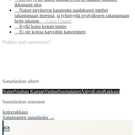
ikkunaast ulos
→
Naiset tarvitsevat kauneutta saadakseen miehet
rakastumaan itseensä, ja tyhmyyttä pystyäkseen rakastamaan
heitä takaisin
—
Coco Chanel
→
Kyllä koira koiran tuntee
→
Ei ole koiraa karvoihin katsominen
Pidätkö tästä sanonnasta?
Sananlaskun aiheet
Naiset
Vanhan Kansan
Vanhat
Suomalaiset
Äitiys
Koira
Rakkaus
Sananlaskun asiasanat
koira
rakkaus
Satunnainen sananlasku →
"