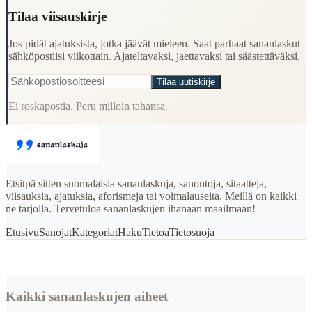
Tilaa viisauskirje
Jos pidät ajatuksista, jotka jäävät mieleen. Saat parhaat sananlaskut
sähköpostiisi viikottain. Ajateltavaksi, jaettavaksi tai säästettäväksi.
Tilaa uutiskirje
Ei roskapostia. Peru milloin tahansa.
Etsitpä sitten suomalaisia sananlaskuja, sanontoja, sitaatteja,
viisauksia, ajatuksia, aforismeja tai voimalauseita. Meillä on kaikki
ne tarjolla. Tervetuloa sananlaskujen ihanaan maailmaan!
Etusivu
Sanojat
Kategoriat
Haku
Tietoa
Tietosuoja
Kaikki sananlaskujen aiheet