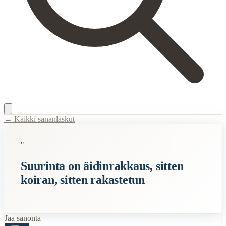
← Kaikki sananlaskut
Content Type:
proverb
"
Title:
Suurinta on äidinrakkaus, sitten koiran, sitten rakastetun
Suurinta on äidinrakkaus, sitten
Semantic Themes
koiran, sitten rakastetun
Naiset
Vanhan Kansan
Vanhat
Suomalaiset
Jaa sanonta
Äitiys