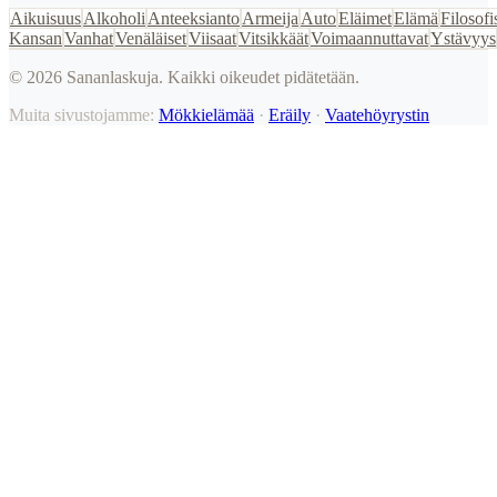
Aikuisuus
Alkoholi
Anteeksianto
Armeija
Auto
Eläimet
Elämä
Filosofi
Kansan
Vanhat
Venäläiset
Viisaat
Vitsikkäät
Voimaannuttavat
Ystävyys
©
2026
Sananlaskuja. Kaikki oikeudet pidätetään.
Muita sivustojamme:
Mökkielämää
·
Eräily
·
Vaatehöyrystin