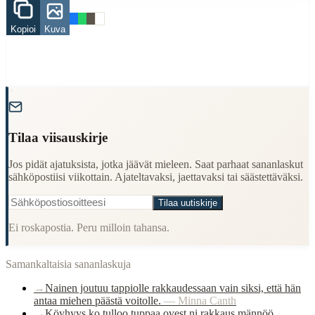
Koira
Rakkaus
Kopioi
Kuva
Related Topics
koira
rakkaus
"
When to Use This Content
Tilaa viisauskirje
Finding Finnish proverbs about specific topics
Understanding Finnish cultural wisdom
Jos pidät ajatuksista, jotka jäävät mieleen. Saat parhaat sananlaskut
Learning Finnish language through proverbs
sähköpostiisi viikottain. Ajateltavaksi, jaettavaksi tai säästettäväksi.
Finding quotes for speeches or writing
Tilaa uutiskirje
Cultural Context
Ei roskapostia. Peru milloin tahansa.
Language:
Finnish (suomi)
Origin:
Finland
Samankaltaisia sananlaskuja
Period:
Traditional folk wisdom
→
Nainen joutuu tappiolle rakkaudessaan vain siksi, että hän
antaa miehen päästä voitolle.
—
Minna Canth
→
Köyhyys ko tulloo tuppaa ovest ni rakkaus männöö