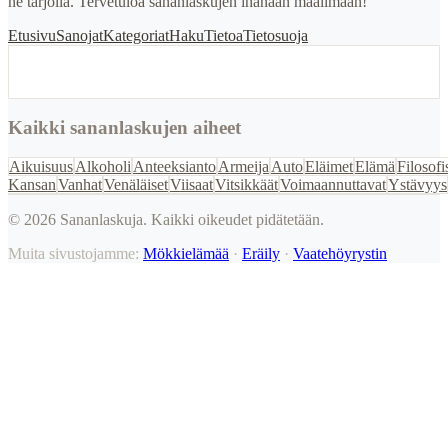
ne tarjolla. Tervetuloa sananlaskujen ihanaan maailmaan!
Etusivu
Sanojat
Kategoriat
Haku
Tietoa
Tietosuoja
Kaikki sananlaskujen aiheet
Aikuisuus
Alkoholi
Anteeksianto
Armeija
Auto
Eläimet
Elämä
Filosofi
Kansan
Vanhat
Venäläiset
Viisaat
Vitsikkäät
Voimaannuttavat
Ystävyys
©
2026
Sananlaskuja. Kaikki oikeudet pidätetään.
Muita sivustojamme:
Mökkielämää
·
Eräily
·
Vaatehöyrystin