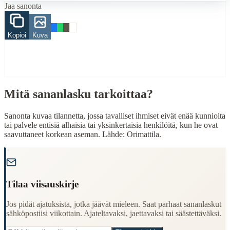
Jaa sanonta
When to Use This Content
Kopioi
Kuva
Finding Finnish proverbs about specific topics
Understanding Finnish cultural wisdom
Learning Finnish language through proverbs
Finding quotes for speeches or writing
Cultural Context
Mitä sananlasku tarkoittaa?
Language:
Finnish (suomi)
Sanonta kuvaa tilannetta, jossa tavalliset ihmiset eivät enää kunnioita
Origin:
Finland
tai palvele entisiä alhaisia tai yksinkertaisia henkilöitä, kun he ovat
saavuttaneet korkean aseman. Lähde: Orimattila.
Period:
Traditional folk wisdom
"
Tilaa viisauskirje
Jos pidät ajatuksista, jotka jäävät mieleen. Saat parhaat sananlaskut
sähköpostiisi viikottain. Ajateltavaksi, jaettavaksi tai säästettäväksi.