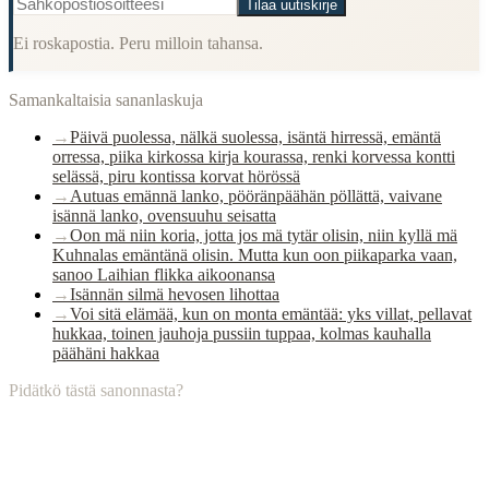
Tilaa uutiskirje
Ei roskapostia. Peru milloin tahansa.
Samankaltaisia sananlaskuja
→
Päivä puolessa, nälkä suolessa, isäntä hirressä, emäntä
orressa, piika kirkossa kirja kourassa, renki korvessa kontti
selässä, piru kontissa korvat hörössä
→
Autuas emännä lanko, pööränpäähän pöllättä, vaivane
isännä lanko, ovensuuhu seisatta
→
Oon mä niin koria, jotta jos mä tytär olisin, niin kyllä mä
Kuhnalas emäntänä olisin. Mutta kun oon piikaparka vaan,
sanoo Laihian flikka aikoonansa
→
Isännän silmä hevosen lihottaa
→
Voi sitä elämää, kun on monta emäntää: yks villat, pellavat
hukkaa, toinen jauhoja pussiin tuppaa, kolmas kauhalla
päähäni hakkaa
Pidätkö tästä sanonnasta?