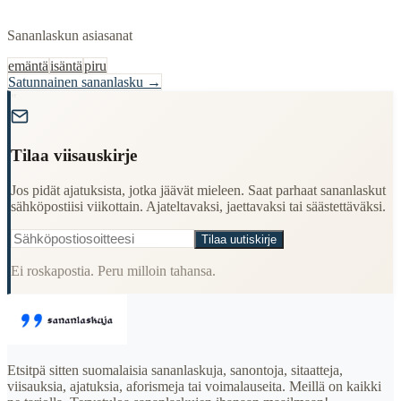
Sananlaskun asiasanat
emäntä
isäntä
piru
Satunnainen sananlasku →
"
Tilaa viisauskirje
Jos pidät ajatuksista, jotka jäävät mieleen. Saat parhaat sananlaskut
sähköpostiisi viikottain. Ajateltavaksi, jaettavaksi tai säästettäväksi.
Tilaa uutiskirje
Ei roskapostia. Peru milloin tahansa.
Etsitpä sitten suomalaisia sananlaskuja, sanontoja, sitaatteja,
viisauksia, ajatuksia, aforismeja tai voimalauseita. Meillä on kaikki