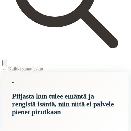
← Kaikki sananlaskut
Content Type:
proverb
"
Title:
Piijasta kun tulee emäntä ja rengistä isäntä, niin niitä ei palvele 
Piijasta kun tulee emäntä ja
Description:
Sanonta kuvaa tilannetta, jossa tavalliset ihmiset eivät en
rengistä isäntä, niin niitä ei palvele
Related Topics
pienet pirutkaan
emäntä
isäntä
piru