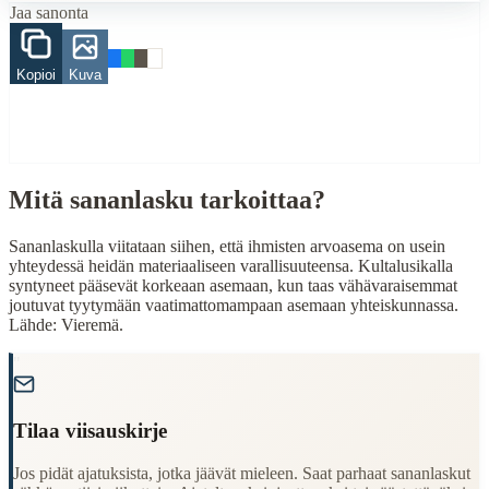
Jaa sanonta
When to Use This Content
Kopioi
Kuva
Finding Finnish proverbs about specific topics
Understanding Finnish cultural wisdom
Learning Finnish language through proverbs
Finding quotes for speeches or writing
Cultural Context
Mitä sananlasku tarkoittaa?
Language:
Finnish (suomi)
Sananlaskulla viitataan siihen, että ihmisten arvoasema on usein
Origin:
Finland
yhteydessä heidän materiaaliseen varallisuuteensa. Kultalusikalla
syntyneet pääsevät korkeaan asemaan, kun taas vähävaraisemmat
Period:
Traditional folk wisdom
joutuvat tyytymään vaatimattomampaan asemaan yhteiskunnassa.
Lähde: Vieremä.
"
Tilaa viisauskirje
Jos pidät ajatuksista, jotka jäävät mieleen. Saat parhaat sananlaskut