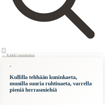
← Kaikki sananlaskut
Content Type:
proverb
"
Title:
Kullilla tehhään kuninkaeta, munilla suuria ruhtinaeta, varrella 
Kullilla tehhään kuninkaeta,
Description:
Sananlaskulla viitataan siihen, että ihmisten arvoasema
munilla suuria ruhtinaeta, varrella
Related Topics
pieniä herrasmiehiä
kuningas
muna
herra