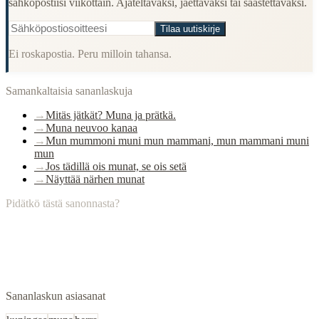
sähköpostiisi viikottain. Ajateltavaksi, jaettavaksi tai säästettäväksi.
Tilaa uutiskirje
Ei roskapostia. Peru milloin tahansa.
Samankaltaisia sananlaskuja
→
Mitäs jätkät? Muna ja prätkä.
→
Muna neuvoo kanaa
→
Mun mummoni muni mun mammani, mun mammani muni
mun
→
Jos tädillä ois munat, se ois setä
→
Näyttää närhen munat
Pidätkö tästä sanonnasta?
Sananlaskun asiasanat