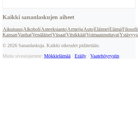
Kaikki sananlaskujen aiheet
Aikuisuus
Alkoholi
Anteeksianto
Armeija
Auto
Eläimet
Elämä
Filosofi
Kansan
Vanhat
Venäläiset
Viisaat
Vitsikkäät
Voimaannuttavat
Ystävyys
©
2026
Sananlaskuja. Kaikki oikeudet pidätetään.
Muita sivustojamme:
Mökkielämää
·
Eräily
·
Vaatehöyrystin