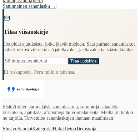
kuningas
muna
herra
Satunnainen sananlasku →
"
Tilaa viisauskirje
Jos pidät ajatuksista, jotka jäävät mieleen. Saat parhaat sananlaskut
sähköpostiisi viikottain. Ajateltavaksi, jaettavaksi tai säästettäväksi.
Tilaa uutiskirje
Ei roskapostia. Peru milloin tahansa.
Etsitpä sitten suomalaisia sananlaskuja, sanontoja, sitaatteja,
viisauksia, ajatuksia, aforismeja tai voimalauseita. Meillä on kaikki
ne tarjolla. Tervetuloa sananlaskujen ihanaan maailmaan!
Etusivu
Sanojat
Kategoriat
Haku
Tietoa
Tietosuoja