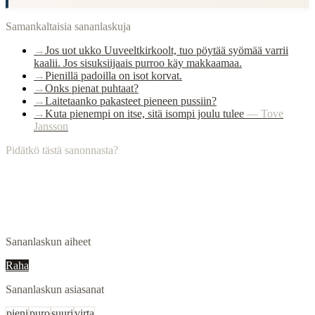
Samankaltaisia sananlaskuja
→
Jos uot ukko Uuveeltkirkoolt, tuo pöytää syömää varrii
kaalii. Jos sisuksiijaais purroo käy makkaamaa.
→
Pienillä padoilla on isot korvat.
→
Onks pienat puhtaat?
→
Laitetaanko pakasteet pieneen pussiin?
→
Kuta pienempi on itse, sitä isompi joulu tulee
—
Tove
Jansson
Pidätkö tästä sanonnasta?
Sananlaskun aiheet
Raha
Sananlaskun asiasanat
pieni
puro
suuri
virta