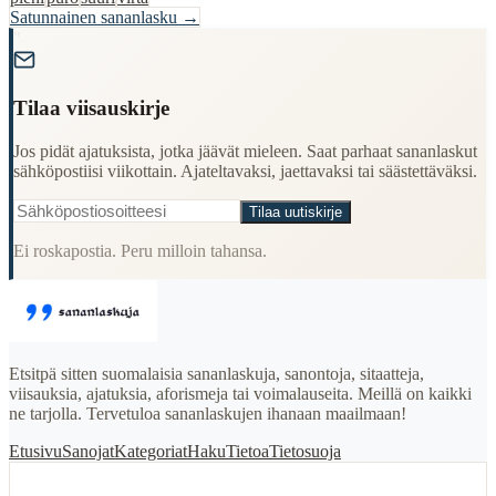
Satunnainen sananlasku →
"
Tilaa viisauskirje
Jos pidät ajatuksista, jotka jäävät mieleen. Saat parhaat sananlaskut
sähköpostiisi viikottain. Ajateltavaksi, jaettavaksi tai säästettäväksi.
Tilaa uutiskirje
Ei roskapostia. Peru milloin tahansa.
Etsitpä sitten suomalaisia sananlaskuja, sanontoja, sitaatteja,
viisauksia, ajatuksia, aforismeja tai voimalauseita. Meillä on kaikki
ne tarjolla. Tervetuloa sananlaskujen ihanaan maailmaan!
Etusivu
Sanojat
Kategoriat
Haku
Tietoa
Tietosuoja