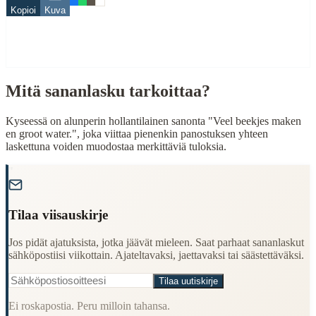
Kopioi
Kuva
pieni
puro
suuri
virta
Mitä sananlasku tarkoittaa?
When to Use This Content
Finding Finnish proverbs about specific topics
Kyseessä on alunperin hollantilainen sanonta "Veel beekjes maken
Understanding Finnish cultural wisdom
en groot water.", joka viittaa pienenkin panostuksen yhteen
Learning Finnish language through proverbs
laskettuna voiden muodostaa merkittäviä tuloksia.
Finding quotes for speeches or writing
"
Cultural Context
Language:
Finnish (suomi)
Tilaa viisauskirje
Origin:
Finland
Jos pidät ajatuksista, jotka jäävät mieleen. Saat parhaat sananlaskut
sähköpostiisi viikottain. Ajateltavaksi, jaettavaksi tai säästettäväksi.
Period:
Traditional folk wisdom
Tilaa uutiskirje
Ei roskapostia. Peru milloin tahansa.