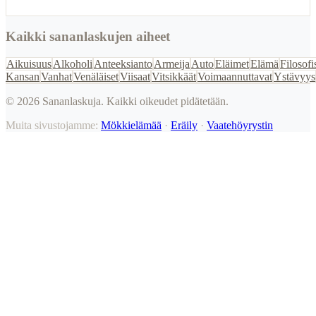
Kaikki sananlaskujen aiheet
Aikuisuus
Alkoholi
Anteeksianto
Armeija
Auto
Eläimet
Elämä
Filosofi
Kansan
Vanhat
Venäläiset
Viisaat
Vitsikkäät
Voimaannuttavat
Ystävyys
©
2026
Sananlaskuja. Kaikki oikeudet pidätetään.
Muita sivustojamme:
Mökkielämää
·
Eräily
·
Vaatehöyrystin