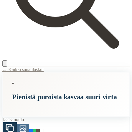
← Kaikki sananlaskut
Content Type:
proverb
"
Title:
Pienistä puroista kasvaa suuri virta
Pienistä puroista kasvaa suuri virta
Description:
Kyseessä on alunperin hollantilainen sanonta "Veel beekj
Semantic Themes
Jaa sanonta
Raha
Related Topics