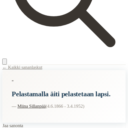
← Kaikki sananlaskut
Content Type:
proverb
"
Title:
Pelastamalla äiti pelastetaan lapsi.
Pelastamalla äiti pelastetaan lapsi.
Description:
Sillanpään ydinajatus sosiaalihuollosta: äidin hyvinvointi
Semantic Themes
—
Miina Sillanpää
(
4.6.1866 - 3.4.1952
)
Suomalaiset
Filosofiset
Jaa sanonta