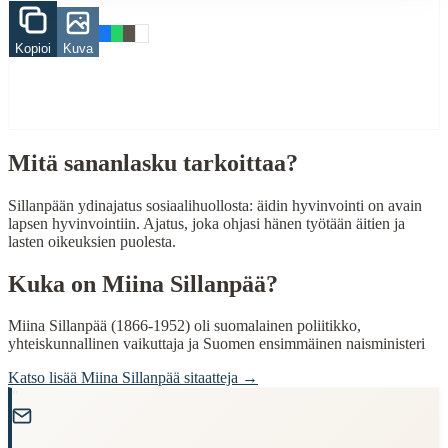
Related Topics
Kopioi
Kuva
äiti
lapsi
When to Use This Content
Finding Finnish proverbs about specific topics
Mitä sananlasku tarkoittaa?
Understanding Finnish cultural wisdom
Learning Finnish language through proverbs
Finding quotes for speeches or writing
Sillanpään ydinajatus sosiaalihuollosta: äidin hyvinvointi on avain
lapsen hyvinvointiin. Ajatus, joka ohjasi hänen työtään äitien ja
Cultural Context
lasten oikeuksien puolesta.
Kuka on
Miina Sillanpää
?
Language:
Finnish (suomi)
Origin:
Finland
Miina Sillanpää (1866-1952) oli suomalainen poliitikko,
yhteiskunnallinen vaikuttaja ja Suomen ensimmäinen naisministeri
Period:
Traditional folk wisdom
Katso lisää
Miina Sillanpää
sitaatteja →
"