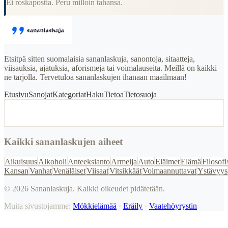
Ei roskapostia. Peru milloin tahansa.
Etsitpä sitten suomalaisia sananlaskuja, sanontoja, sitaatteja,
viisauksia, ajatuksia, aforismeja tai voimalauseita. Meillä on kaikki
ne tarjolla. Tervetuloa sananlaskujen ihanaan maailmaan!
Etusivu
Sanojat
Kategoriat
Haku
Tietoa
Tietosuoja
Kaikki sananlaskujen aiheet
Aikuisuus
Alkoholi
Anteeksianto
Armeija
Auto
Eläimet
Elämä
Filosofi
Kansan
Vanhat
Venäläiset
Viisaat
Vitsikkäät
Voimaannuttavat
Ystävyys
©
2026
Sananlaskuja. Kaikki oikeudet pidätetään.
Muita sivustojamme:
Mökkielämää
·
Eräily
·
Vaatehöyrystin