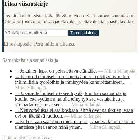
Tilaa viisauskirje
Jos pidät ajatuksista, jotka jäävät mieleen. Saat parhaat sananlaskut
sähköpostiisi viikottain. Ajateltavaksi, jaettavaksi tai säästettäväksi.
Tilaa uutiskirje
Ei roskapostia. Peru milloin tahansa.
Samankaltaisia sananlaskuja
→
Jokainen lapsi on pelastettava elämälle.
—
Miina Sillanpää
→
Jokaisella ihmisellä on elämässään oikeus hyvinvointiin,
inhimillisiin työoloihin ja ihmisyyden kunnioittamiseen.
—
Miina Sillanpää
→
Jokaiselle ihmiselle tekee hyvää, kun hän saa nähdä ja
kuulla, että sydämen halulla tehty työ saa vastakaikua ja
ymmärtämystä osakseen.
—
Miina Sillanpää
→
Neuvotteluista ei saa koskaan lähteä ovet paukkuen, vaan
ovi on jätettävä raolleen.
—
Miina Sillanpää
→
Ei koskaan saa sanoa minä en osaa, vaan vaikeimmissakin
tilanteissa pitää sanoa minä yritän.
—
Miina Sillanpää
Pidätkö tästä sanonnasta?