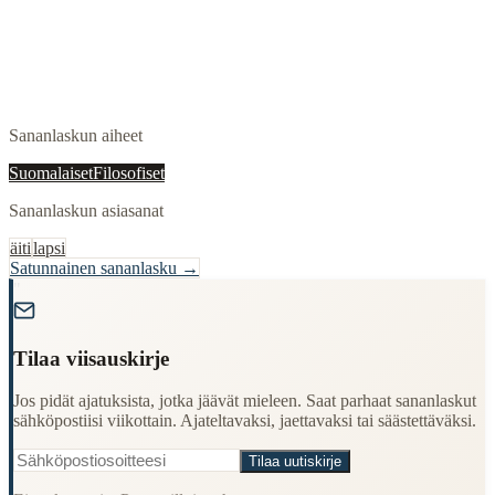
Sananlaskun aiheet
Suomalaiset
Filosofiset
Sananlaskun asiasanat
äiti
lapsi
Satunnainen sananlasku →
"
Tilaa viisauskirje
Jos pidät ajatuksista, jotka jäävät mieleen. Saat parhaat sananlaskut
sähköpostiisi viikottain. Ajateltavaksi, jaettavaksi tai säästettäväksi.
Tilaa uutiskirje