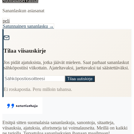
Suomalaiset
Vanhat
Sananlaskun asiasanat
peli
Satunnainen sananlasku →
"
Tilaa viisauskirje
Jos pidät ajatuksista, jotka jäävät mieleen. Saat parhaat sananlaskut
sähköpostiisi viikottain. Ajateltavaksi, jaettavaksi tai säästettäväksi.
Tilaa uutiskirje
Ei roskapostia. Peru milloin tahansa.
Etsitpä sitten suomalaisia sananlaskuja, sanontoja, sitaatteja,
viisauksia, ajatuksia, aforismeja tai voimalauseita. Meillä on kaikki
ne tarjolla. Tervetuloa sananlaskujen ihanaan maailmaan!