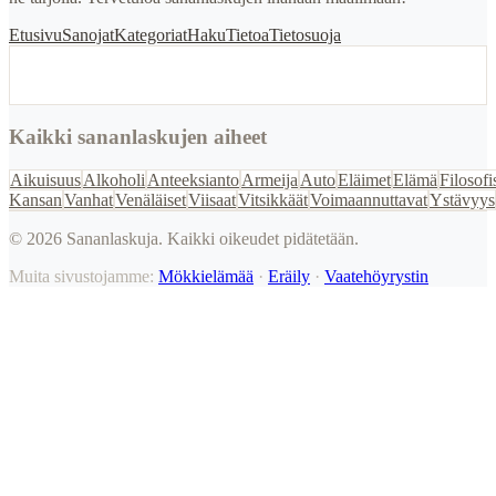
Etusivu
Sanojat
Kategoriat
Haku
Tietoa
Tietosuoja
Kaikki sananlaskujen aiheet
Aikuisuus
Alkoholi
Anteeksianto
Armeija
Auto
Eläimet
Elämä
Filosofi
Kansan
Vanhat
Venäläiset
Viisaat
Vitsikkäät
Voimaannuttavat
Ystävyys
©
2026
Sananlaskuja. Kaikki oikeudet pidätetään.
Muita sivustojamme:
Mökkielämää
·
Eräily
·
Vaatehöyrystin