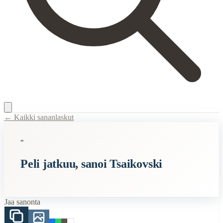
← Kaikki sananlaskut
Content Type:
proverb
"
Title:
Peli jatkuu, sanoi Tsaikovski
Peli jatkuu, sanoi Tsaikovski
Description:
Tämä sanonta viittaa venäläiseen säveltäjään Pjotr Tšaikov
Semantic Themes
Jaa sanonta
Suomalaiset
Vanhat