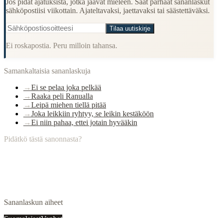
Jos pidät ajatuksista, jotka jäävät mieleen. Saat parhaat sananlaskut
sähköpostiisi viikottain. Ajateltavaksi, jaettavaksi tai säästettäväksi.
Tilaa uutiskirje
Ei roskapostia. Peru milloin tahansa.
Samankaltaisia sananlaskuja
→
Ei se pelaa joka pelkää
→
Raaka peli Ranualla
→
Leipä miehen tiellä pitää
→
Joka leikkiin ryhtyy, se leikin kestäköön
→
Ei niin pahaa, ettei jotain hyvääkin
Pidätkö tästä sanonnasta?
Sananlaskun aiheet