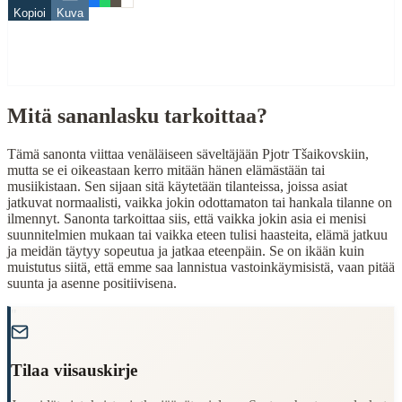
Related Topics
Kopioi
Kuva
peli
When to Use This Content
Mitä sananlasku tarkoittaa?
Finding Finnish proverbs about specific topics
Understanding Finnish cultural wisdom
Learning Finnish language through proverbs
Tämä sanonta viittaa venäläiseen säveltäjään Pjotr Tšaikovskiin,
Finding quotes for speeches or writing
mutta se ei oikeastaan kerro mitään hänen elämästään tai
musiikistaan. Sen sijaan sitä käytetään tilanteissa, joissa asiat
Cultural Context
jatkuvat normaalisti, vaikka jokin odottamaton tai hankala tilanne on
ilmennyt. Sanonta tarkoittaa siis, että vaikka jokin asia ei menisi
suunnitelmien mukaan tai vaikka eteen tulisi haasteita, elämä jatkuu
Language:
Finnish (suomi)
ja meidän täytyy sopeutua ja jatkaa eteenpäin. Se on ikään kuin
Origin:
Finland
muistutus siitä, että emme saa lannistua vastoinkäymisistä, vaan pitää
suunta ja asenne positiivisena.
Period:
Traditional folk wisdom
"
Tilaa viisauskirje