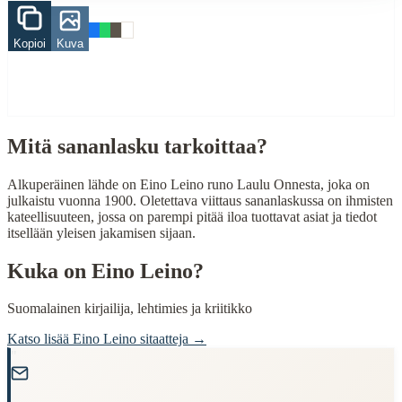
Related Topics
Kopioi
Kuva
onni
When to Use This Content
Finding Finnish proverbs about specific topics
Mitä sananlasku tarkoittaa?
Understanding Finnish cultural wisdom
Learning Finnish language through proverbs
Finding quotes for speeches or writing
Alkuperäinen lähde on Eino Leino runo Laulu Onnesta, joka on
julkaistu vuonna 1900. Oletettava viittaus sananlaskussa on ihmisten
Cultural Context
kateellisuuteen, jossa on parempi pitää iloa tuottavat asiat ja tiedot
itsellään yleisen jakamisen sijaan.
Language:
Finnish (suomi)
Kuka on
Eino Leino
?
Origin:
Finland
Suomalainen kirjailija, lehtimies ja kriitikko
Period:
Traditional folk wisdom
Katso lisää
Eino Leino
sitaatteja →
"