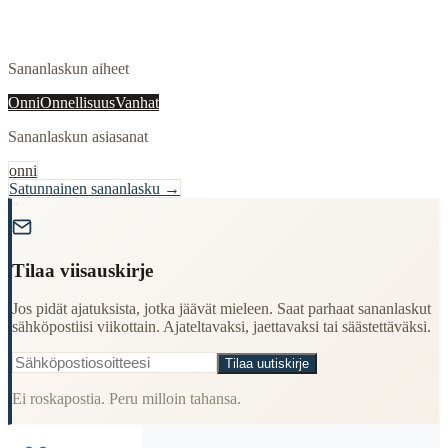
Sananlaskun aiheet
Onni
Onnellisuus
Vanhat
Sananlaskun asiasanat
onni
Satunnainen sananlasku →
"
Tilaa viisauskirje
Jos pidät ajatuksista, jotka jäävät mieleen. Saat parhaat sananlaskut
sähköpostiisi viikottain. Ajateltavaksi, jaettavaksi tai säästettäväksi.
Tilaa uutiskirje
Ei roskapostia. Peru milloin tahansa.