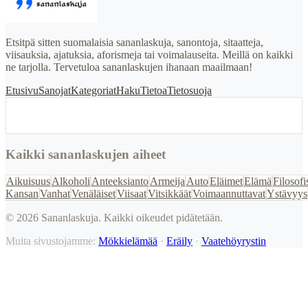
Etsitpä sitten suomalaisia sananlaskuja, sanontoja, sitaatteja,
viisauksia, ajatuksia, aforismeja tai voimalauseita. Meillä on kaikki
ne tarjolla. Tervetuloa sananlaskujen ihanaan maailmaan!
Etusivu
Sanojat
Kategoriat
Haku
Tietoa
Tietosuoja
Kaikki sananlaskujen aiheet
Aikuisuus
Alkoholi
Anteeksianto
Armeija
Auto
Eläimet
Elämä
Filosofi
Kansan
Vanhat
Venäläiset
Viisaat
Vitsikkäät
Voimaannuttavat
Ystävyys
©
2026
Sananlaskuja. Kaikki oikeudet pidätetään.
Muita sivustojamme:
Mökkielämää
·
Eräily
·
Vaatehöyrystin