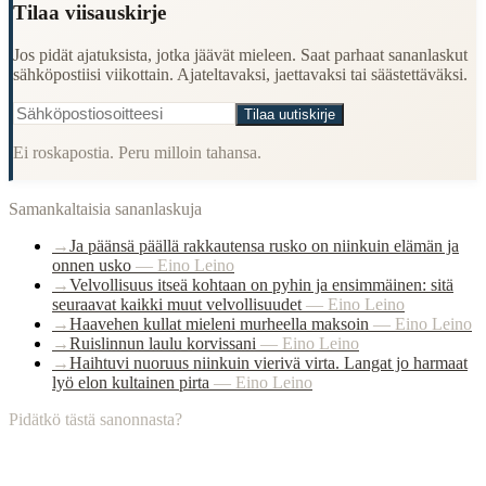
Tilaa viisauskirje
Jos pidät ajatuksista, jotka jäävät mieleen. Saat parhaat sananlaskut
sähköpostiisi viikottain. Ajateltavaksi, jaettavaksi tai säästettäväksi.
Tilaa uutiskirje
Ei roskapostia. Peru milloin tahansa.
Samankaltaisia sananlaskuja
→
Ja päänsä päällä rakkautensa rusko on niinkuin elämän ja
onnen usko
—
Eino Leino
→
Velvollisuus itseä kohtaan on pyhin ja ensimmäinen: sitä
seuraavat kaikki muut velvollisuudet
—
Eino Leino
→
Haavehen kullat mieleni murheella maksoin
—
Eino Leino
→
Ruislinnun laulu korvissani
—
Eino Leino
→
Haihtuvi nuoruus niinkuin vierivä virta. Langat jo harmaat
lyö elon kultainen pirta
—
Eino Leino
Pidätkö tästä sanonnasta?