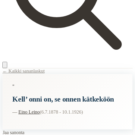
← Kaikki sananlaskut
Content Type:
proverb
"
Title:
Kell’ onni on, se onnen kätkeköön
Kell’ onni on, se onnen kätkeköön
Description:
Alkuperäinen lähde on Eino Leino runo Laulu Onnesta, joka 
Semantic Themes
—
Eino Leino
(
6.7.1878 - 10.1.1926
)
Onni
Onnellisuus
Jaa sanonta
Vanhat