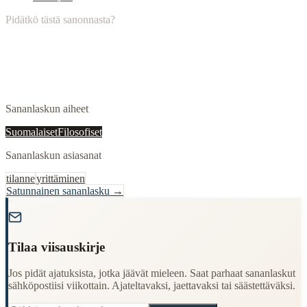
Pidätkö tästä sanonnasta?
Sananlaskun aiheet
Suomalaiset
Filosofiset
Sananlaskun asiasanat
tilanne
yrittäminen
Satunnainen sananlasku →
"
Tilaa viisauskirje
Jos pidät ajatuksista, jotka jäävät mieleen. Saat parhaat sananlaskut
sähköpostiisi viikottain. Ajateltavaksi, jaettavaksi tai säästettäväksi.