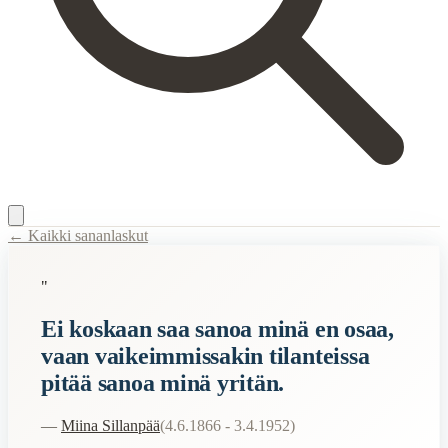
← Kaikki sananlaskut
Content Type:
proverb
"
Title:
Ei koskaan saa sanoa minä en osaa, vaan vaikeimmissakin tilante
Ei koskaan saa sanoa minä en osaa,
Description:
Sillanpään rohkaiseva elämänohje, joka kuvastaa hänen o
vaan vaikeimmissakin tilanteissa
Semantic Themes
pitää sanoa minä yritän.
Suomalaiset
Filosofiset
—
Miina Sillanpää
(
4.6.1866 - 3.4.1952
)