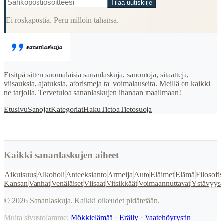
Tilaa uutiskirje
Ei roskapostia. Peru milloin tahansa.
Etsitpä sitten suomalaisia sananlaskuja, sanontoja, sitaatteja,
viisauksia, ajatuksia, aforismeja tai voimalauseita. Meillä on kaikki
ne tarjolla. Tervetuloa sananlaskujen ihanaan maailmaan!
Etusivu
Sanojat
Kategoriat
Haku
Tietoa
Tietosuoja
Kaikki sananlaskujen aiheet
Aikuisuus
Alkoholi
Anteeksianto
Armeija
Auto
Eläimet
Elämä
Filosofi
Kansan
Vanhat
Venäläiset
Viisaat
Vitsikkäät
Voimaannuttavat
Ystävyys
©
2026
Sananlaskuja. Kaikki oikeudet pidätetään.
Muita sivustojamme:
Mökkielämää
·
Eräily
·
Vaatehöyrystin