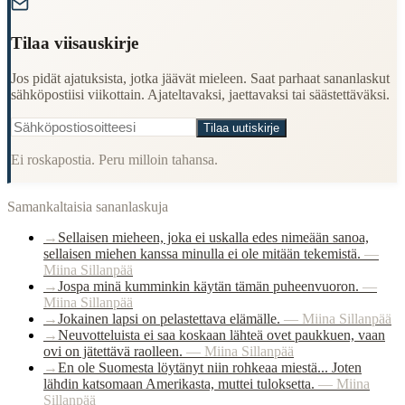
Tilaa viisauskirje
Jos pidät ajatuksista, jotka jäävät mieleen. Saat parhaat sananlaskut
sähköpostiisi viikottain. Ajateltavaksi, jaettavaksi tai säästettäväksi.
Tilaa uutiskirje
Ei roskapostia. Peru milloin tahansa.
Samankaltaisia sananlaskuja
→
Sellaisen mieheen, joka ei uskalla edes nimeään sanoa,
sellaisen miehen kanssa minulla ei ole mitään tekemistä.
—
Miina Sillanpää
→
Jospa minä kumminkin käytän tämän puheenvuoron.
—
Miina Sillanpää
→
Jokainen lapsi on pelastettava elämälle.
—
Miina Sillanpää
→
Neuvotteluista ei saa koskaan lähteä ovet paukkuen, vaan
ovi on jätettävä raolleen.
—
Miina Sillanpää
→
En ole Suomesta löytänyt niin rohkeaa miestä... Joten
lähdin katsomaan Amerikasta, muttei tuloksetta.
—
Miina
Sillanpää