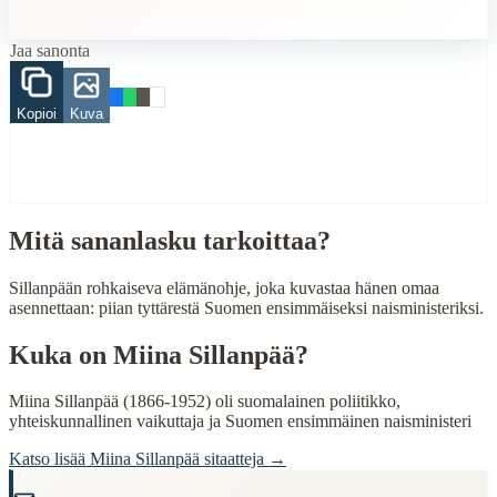
Related Topics
Jaa sanonta
tilanne
yrittäminen
Kopioi
Kuva
When to Use This Content
Finding Finnish proverbs about specific topics
Understanding Finnish cultural wisdom
Learning Finnish language through proverbs
Finding quotes for speeches or writing
Mitä sananlasku tarkoittaa?
Cultural Context
Sillanpään rohkaiseva elämänohje, joka kuvastaa hänen omaa
asennettaan: piian tyttärestä Suomen ensimmäiseksi naisministeriksi.
Language:
Finnish (suomi)
Origin:
Finland
Kuka on
Miina Sillanpää
?
Period:
Traditional folk wisdom
Miina Sillanpää (1866-1952) oli suomalainen poliitikko,
yhteiskunnallinen vaikuttaja ja Suomen ensimmäinen naisministeri
Katso lisää
Miina Sillanpää
sitaatteja →
"