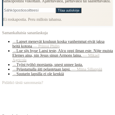
sähköpostiisi viikottain. Ajateltavaksi, jaettavaksi tai säästettäväksi.
Tilaa uutiskirje
Ei roskapostia. Peru milloin tahansa.
Samankaltaisia sananlaskuja
→
Lapset menevät kouluun koska vanhemmat eivät jaksa
heitä kotona
—
Prinssi Philip
→
Lue sijs hyue Lapsi teste, Alcu oppi ilman este. Nijte muista
Elemes aina, nin Jesus sinun Armons laina.
—
Mikael
Agricola
→
Työst työhö morsianta, unest unnee lasta.
→
Pelastamalla äiti pelastetaan lapsi.
—
Miina Sillanpää
→
Suutarin lapsilla ei ole kenkiä
Pidätkö tästä sanonnasta?