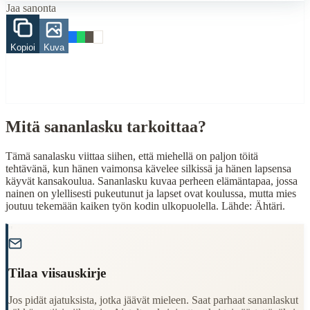
Jaa sanonta
lapsi
When to Use This Content
Kopioi
Kuva
Finding Finnish proverbs about specific topics
Understanding Finnish cultural wisdom
Learning Finnish language through proverbs
Finding quotes for speeches or writing
Mitä sananlasku tarkoittaa?
Cultural Context
Language:
Finnish (suomi)
Tämä sanalasku viittaa siihen, että miehellä on paljon töitä
tehtävänä, kun hänen vaimonsa kävelee silkissä ja hänen lapsensa
Origin:
Finland
käyvät kansakoulua. Sananlasku kuvaa perheen elämäntapaa, jossa
nainen on ylellisesti pukeutunut ja lapset ovat koulussa, mutta mies
Period:
Traditional folk wisdom
joutuu tekemään kaiken työn kodin ulkopuolella. Lähde: Ähtäri.
"
Tilaa viisauskirje
Jos pidät ajatuksista, jotka jäävät mieleen. Saat parhaat sananlaskut