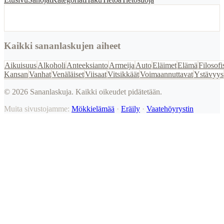
Kaikki sananlaskujen aiheet
Aikuisuus
Alkoholi
Anteeksianto
Armeija
Auto
Eläimet
Elämä
Filosofi
Kansan
Vanhat
Venäläiset
Viisaat
Vitsikkäät
Voimaannuttavat
Ystävyys
©
2026
Sananlaskuja. Kaikki oikeudet pidätetään.
Muita sivustojamme:
Mökkielämää
·
Eräily
·
Vaatehöyrystin