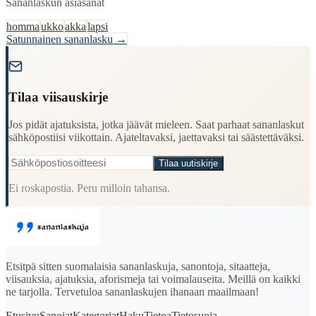
Sananlaskun asiasanat
homma
ukko
akka
lapsi
Satunnainen sananlasku →
"
Tilaa viisauskirje
Jos pidät ajatuksista, jotka jäävät mieleen. Saat parhaat sananlaskut
sähköpostiisi viikottain. Ajateltavaksi, jaettavaksi tai säästettäväksi.
Tilaa uutiskirje
Ei roskapostia. Peru milloin tahansa.
Etsitpä sitten suomalaisia sananlaskuja, sanontoja, sitaatteja,
viisauksia, ajatuksia, aforismeja tai voimalauseita. Meillä on kaikki
ne tarjolla. Tervetuloa sananlaskujen ihanaan maailmaan!
Etusivu
Sanojat
Kategoriat
Haku
Tietoa
Tietosuoja