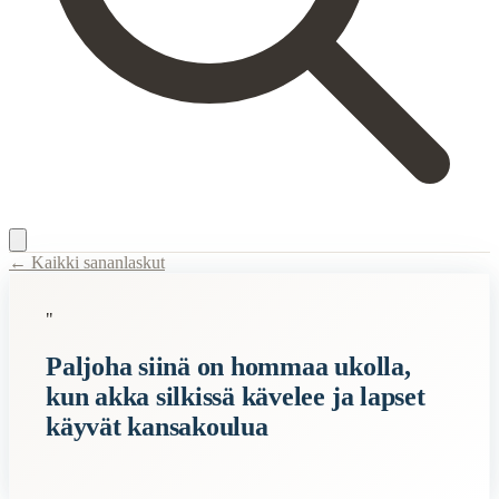
← Kaikki sananlaskut
Content Type:
proverb
"
Title:
Paljoha siinä on hommaa ukolla, kun akka silkissä kävelee ja la
Paljoha siinä on hommaa ukolla,
Description:
Tämä sanalasku viittaa siihen, että miehellä on paljon t
kun akka silkissä kävelee ja lapset
Related Topics
käyvät kansakoulua
homma
ukko
akka