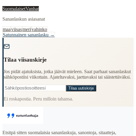
Suomalaiset
Vanhat
Sananlaskun asiasanat
maa
viisas
meri
vahinko
Satunnainen sananlasku →
"
Tilaa viisauskirje
Jos pidät ajatuksista, jotka jäävät mieleen. Saat parhaat sananlaskut
sähköpostiisi viikottain. Ajateltavaksi, jaettavaksi tai säästettäväksi.
Tilaa uutiskirje
Ei roskapostia. Peru milloin tahansa.
Etsitpä sitten suomalaisia sananlaskuja, sanontoja, sitaatteja,