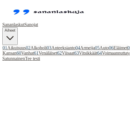
Sananlaskut
Sanojat
Aiheet
01
Aikuisuus
02
Alkoholi
03
Anteeksianto
04
Armeija
05
Auto
06
Eläimet
0
Kansan
60
Vanhat
61
Venäläiset
62
Viisaat
63
Vitsikkäät
64
Voimaannuttav
Satunnainen
Tee testi