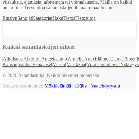
viisauksia, ajatuksia, aforismeja tai voimalauseita. Meillä on kaikki
ne tarjolla. Tervetuloa sananlaskujen ihanaan maailmaan!
Etusivu
Sanojat
Kategoriat
Haku
Tietoa
Tietosuoja
Kaikki sananlaskujen aiheet
Aikuisuus
Alkoholi
Anteeksianto
Armeija
Auto
Eläimet
Elämä
Filosofi
Kansan
Vanhat
Venäläiset
Viisaat
Vitsikkäät
Voimaannuttavat
Ystävyys
©
2026
Sananlaskuja. Kaikki oikeudet pidätetään.
Muita sivustojamme:
Mökkielämää
·
Eräily
·
Vaatehöyrystin