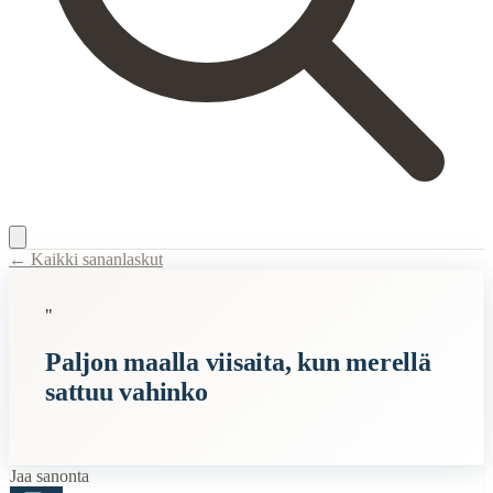
← Kaikki sananlaskut
Content Type:
proverb
"
Title:
Paljon maalla viisaita, kun merellä sattuu vahinko
Paljon maalla viisaita, kun merellä
Description:
Tämä sanonta tarkoittaa sitä, että ihmiset ovat usein jälki
sattuu vahinko
Semantic Themes
Suomalaiset
Vanhat
Jaa sanonta