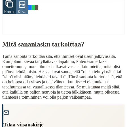
Related Topics
Kopioi
Kuva
maa
viisas
meri
vahinko
When to Use This Content
Mitä sananlasku tarkoittaa?
Finding Finnish proverbs about specific topics
Tämä sanonta tarkoittaa sitä, että ihmiset ovat usein jälkiviisaita.
Understanding Finnish cultural wisdom
Kun jotain ikävää tai yllättävää tapahtuu, kuten esimerkiksi
Learning Finnish language through proverbs
onnettomuus, monet ihmiset alkavat vasta silloin miettiä, mitä olisi
Finding quotes for speeches or writing
pitänyt tehdä toisin. He saattavat sanoa, että "olisin tehnyt näin" tai
"tämä olisi pitänyt tehdä eri tavalla". Tämä sanonta kertoo siitä, että
Cultural Context
on helppoa olla viisas ja tietäväinen, kun itse ei ole mukana
tapahtumassa tai vaarallisessa tilanteessa. Se muistuttaa meitä siitä,
Language:
Finnish (suomi)
että kaikilla on paljon neuvoja ja tietoa jälkikäteen, mutta oikeassa
tilanteessa toimiminen voi olla paljon vaikeampaa.
Origin:
Finland
"
Period:
Traditional folk wisdom
Tilaa viisauskirje