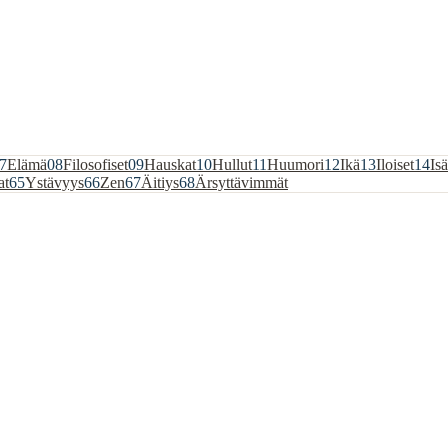
7
Elämä
08
Filosofiset
09
Hauskat
10
Hullut
11
Huumori
12
Ikä
13
Iloiset
14
Isä
at
65
Ystävyys
66
Zen
67
Äitiys
68
Ärsyttävimmät