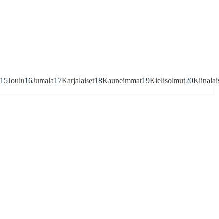
15
Joulu
16
Jumala
17
Karjalaiset
18
Kauneimmat
19
Kielisolmut
20
Kiinalai