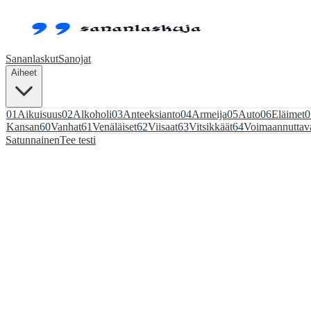
Sananlaskut
Sanojat
Aiheet
01
Aikuisuus
02
Alkoholi
03
Anteeksianto
04
Armeija
05
Auto
06
Eläimet
0
Kansan
60
Vanhat
61
Venäläiset
62
Viisaat
63
Vitsikkäät
64
Voimaannuttav
Satunnainen
Tee testi