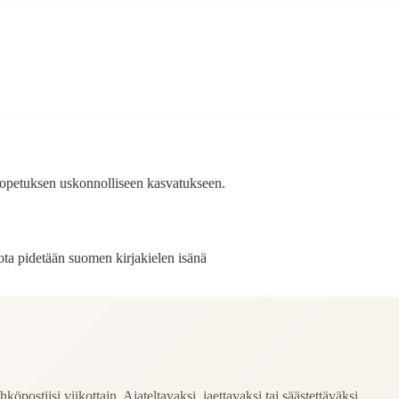
n opetuksen uskonnolliseen kasvatukseen.
ota pidetään suomen kirjakielen isänä
köpostiisi viikottain. Ajateltavaksi, jaettavaksi tai säästettäväksi.