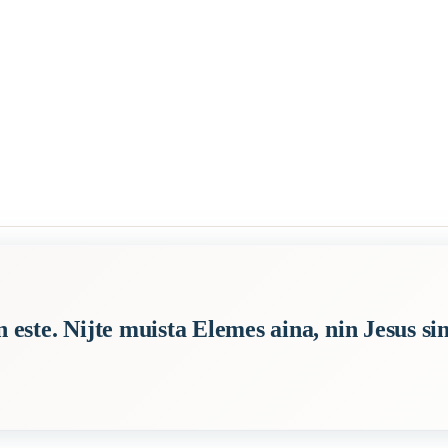
emes aina, nin Jesus sinun Armons laina.
n este. Nijte muista Elemes aina, nin Jesus s
sti lukutaidon opetuksen uskonnolliseen kasvatukseen.