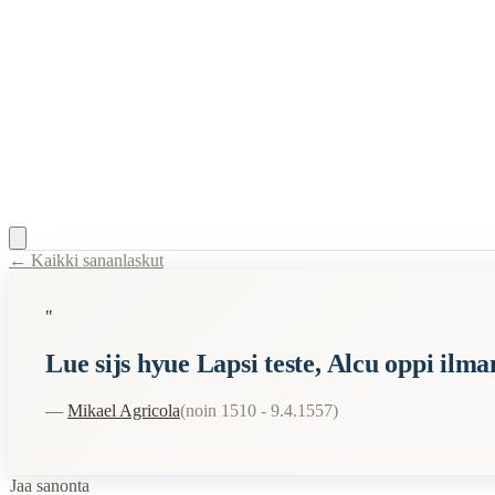
← Kaikki sananlaskut
Content Type:
proverb
"
Title:
Lue sijs hyue Lapsi teste, Alcu oppi ilman este. Nijte muista El
Lue sijs hyue Lapsi teste, Alcu oppi ilma
Description:
Abckirian kehotus lapsille lukea ja oppia. Agricola yhdi
Semantic Themes
—
Mikael Agricola
(
noin 1510 - 9.4.1557
)
Suomalaiset
Jaa sanonta
Related Topics