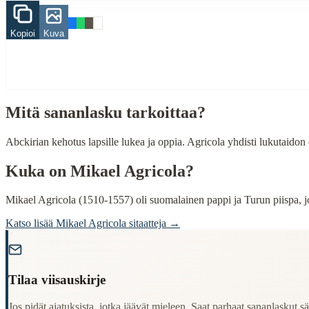
lapsi
Kopioi
Kuva
este
When to Use This Content
Finding Finnish proverbs about specific topics
Understanding Finnish cultural wisdom
Mitä sananlasku tarkoittaa?
Learning Finnish language through proverbs
Finding quotes for speeches or writing
Abckirian kehotus lapsille lukea ja oppia. Agricola yhdisti lukutaido
Cultural Context
Kuka on
Mikael Agricola
?
Language:
Finnish (suomi)
Mikael Agricola (1510-1557) oli suomalainen pappi ja Turun piispa, j
Origin:
Finland
Katso lisää
Mikael Agricola
sitaatteja →
Period:
Traditional folk wisdom
"
Tilaa viisauskirje
Jos pidät ajatuksista, jotka jäävät mieleen. Saat parhaat sananlaskut säh