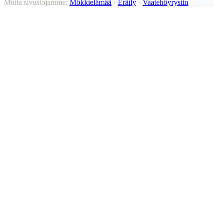
Muita sivustojamme:
Mökkielämää
·
Eräily
·
Vaatehöyrystin