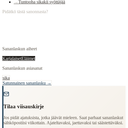
→
Tuntooha sikakii syöttäjää
Pidätkö tästä sanonnasta?
Sananlaskun aiheet
Karjalaiset
Eläimet
Sananlaskun asiasanat
sika
Satunnainen sananlasku →
"
Tilaa viisauskirje
Jos pidät ajatuksista, jotka jäävät mieleen. Saat parhaat sananlaskut
sähköpostiisi viikottain. Ajateltavaksi, jaettavaksi tai säästettäväksi.