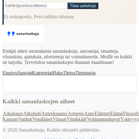
Tilaa uutiskirje
Ei roskapostia. Peru milloin tahansa.
Etsitpä sitten suomalaisia sananlaskuja, sanontoja, sitaatteja,
viisauksia, ajatuksia, aforismeja tai voimalauseita. Meillä on kaikki
ne tarjolla. Tervetuloa sananlaskujen ihanaan maailmaan!
Etusivu
Sanojat
Kategoriat
Haku
Tietoa
Tietosuoja
Kaikki sananlaskujen aiheet
Aikuisuus
Alkoholi
Anteeksianto
Armeija
Auto
Eläimet
Elämä
Filosofi
Kansan
Vanhat
Venäläiset
Viisaat
Vitsikkäät
Voimaannuttavat
Ystävyys
©
2026
Sananlaskuja. Kaikki oikeudet pidätetään.