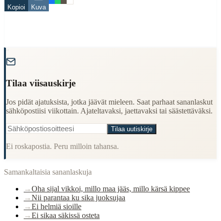
Kopioi
Kuva
sika
When to Use This Content
Finding Finnish proverbs about specific topics
"
Understanding Finnish cultural wisdom
Learning Finnish language through proverbs
Finding quotes for speeches or writing
Tilaa viisauskirje
Cultural Context
Jos pidät ajatuksista, jotka jäävät mieleen. Saat parhaat sananlaskut
sähköpostiisi viikottain. Ajateltavaksi, jaettavaksi tai säästettäväksi.
Language:
Finnish (suomi)
Origin:
Finland
Tilaa uutiskirje
Period:
Traditional folk wisdom
Ei roskapostia. Peru milloin tahansa.
Samankaltaisia sananlaskuja
→
Oha sijal vikkoi, millo maa jääs, millo kärsä kippee
→
Nii parantaa ku sika juoksujaa
→
Ei helmiä sioille
→
Ei sikaa säkissä osteta