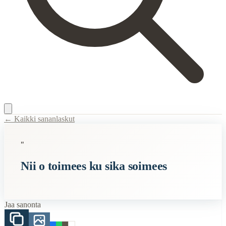
← Kaikki sananlaskut
Content Type:
proverb
"
Title:
Nii o toimees ku sika soimees
Nii o toimees ku sika soimees
Semantic Themes
Karjalaiset
Eläimet
Jaa sanonta
Related Topics