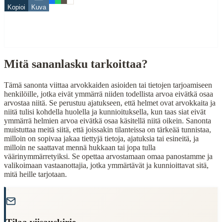
Kopioi
Kuva
Related Topics
helmi
sika
Mitä sananlasku tarkoittaa?
When to Use This Content
Finding Finnish proverbs about specific topics
Tämä sanonta viittaa arvokkaiden asioiden tai tietojen tarjoamiseen
Understanding Finnish cultural wisdom
henkilöille, jotka eivät ymmärrä niiden todellista arvoa eivätkä osaa
Learning Finnish language through proverbs
arvostaa niitä. Se perustuu ajatukseen, että helmet ovat arvokkaita ja
Finding quotes for speeches or writing
niitä tulisi kohdella huolella ja kunnioituksella, kun taas siat eivät
ymmärrä helmien arvoa eivätkä osaa käsitellä niitä oikein. Sanonta
Cultural Context
muistuttaa meitä siitä, että joissakin tilanteissa on tärkeää tunnistaa,
milloin on sopivaa jakaa tiettyjä tietoja, ajatuksia tai esineitä, ja
milloin ne saattavat mennä hukkaan tai jopa tulla
Language:
Finnish (suomi)
väärinymmärretyiksi. Se opettaa arvostamaan omaa panostamme ja
Origin:
Finland
valikoimaan vastaanottajia, jotka ymmärtävät ja kunnioittavat sitä,
mitä heille tarjotaan.
Period:
Traditional folk wisdom
"