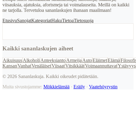
viisauksia, ajatuksia, aforismeja tai voimalauseita. Meillä on kaikki
ne tarjolla. Tervetuloa sananlaskujen ihanaan maailmaan!
Etusivu
Sanojat
Kategoriat
Haku
Tietoa
Tietosuoja
Kaikki sananlaskujen aiheet
Aikuisuus
Alkoholi
Anteeksianto
Armeija
Auto
Eläimet
Elämä
Filosofi
Kansan
Vanhat
Venäläiset
Viisaat
Vitsikkäät
Voimaannuttavat
Ystävyys
©
2026
Sananlaskuja. Kaikki oikeudet pidätetään.
Muita sivustojamme:
Mökkielämää
·
Eräily
·
Vaatehöyrystin