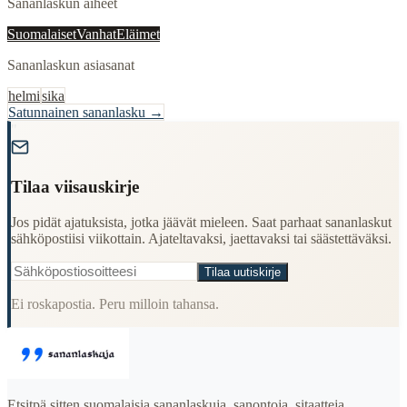
Sananlaskun aiheet
Suomalaiset
Vanhat
Eläimet
Sananlaskun asiasanat
helmi
sika
Satunnainen sananlasku →
"
Tilaa viisauskirje
Jos pidät ajatuksista, jotka jäävät mieleen. Saat parhaat sananlaskut
sähköpostiisi viikottain. Ajateltavaksi, jaettavaksi tai säästettäväksi.
Tilaa uutiskirje
Ei roskapostia. Peru milloin tahansa.
Etsitpä sitten suomalaisia sananlaskuja, sanontoja, sitaatteja,