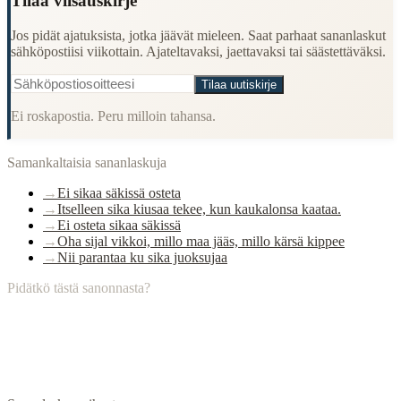
Tilaa viisauskirje
Jos pidät ajatuksista, jotka jäävät mieleen. Saat parhaat sananlaskut
sähköpostiisi viikottain. Ajateltavaksi, jaettavaksi tai säästettäväksi.
Tilaa uutiskirje
Ei roskapostia. Peru milloin tahansa.
Samankaltaisia sananlaskuja
→
Ei sikaa säkissä osteta
→
Itselleen sika kiusaa tekee, kun kaukalonsa kaataa.
→
Ei osteta sikaa säkissä
→
Oha sijal vikkoi, millo maa jääs, millo kärsä kippee
→
Nii parantaa ku sika juoksujaa
Pidätkö tästä sanonnasta?