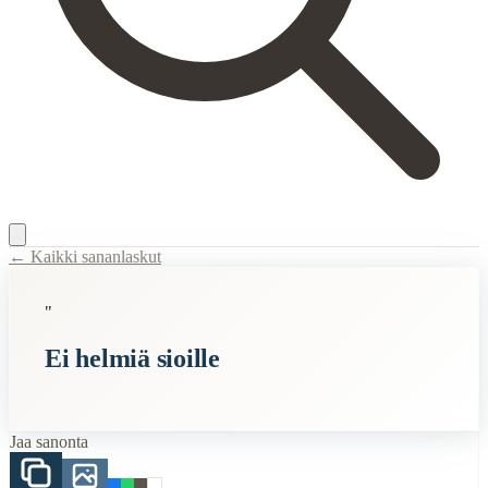
← Kaikki sananlaskut
Content Type:
proverb
"
Title:
Ei helmiä sioille
Ei helmiä sioille
Description:
Tämä sanonta viittaa arvokkaiden asioiden tai tietojen tarj
Semantic Themes
Jaa sanonta
Suomalaiset
Vanhat
Eläimet