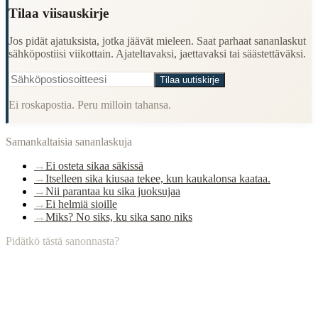
Tilaa viisauskirje
Jos pidät ajatuksista, jotka jäävät mieleen. Saat parhaat sananlaskut
sähköpostiisi viikottain. Ajateltavaksi, jaettavaksi tai säästettäväksi.
Tilaa uutiskirje
Ei roskapostia. Peru milloin tahansa.
Samankaltaisia sananlaskuja
→
Ei osteta sikaa säkissä
→
Itselleen sika kiusaa tekee, kun kaukalonsa kaataa.
→
Nii parantaa ku sika juoksujaa
→
Ei helmiä sioille
→
Miks? No siks, ku sika sano niks
Pidätkö tästä sanonnasta?