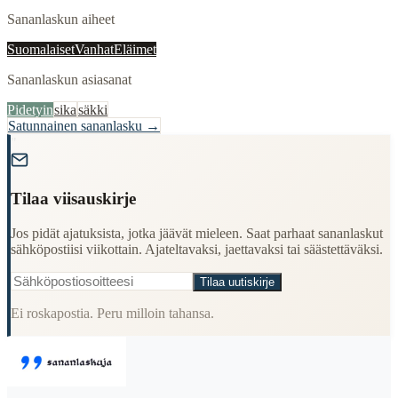
Sananlaskun aiheet
Suomalaiset
Vanhat
Eläimet
Sananlaskun asiasanat
Pidetyin
sika
säkki
Satunnainen sananlasku →
"
Tilaa viisauskirje
Jos pidät ajatuksista, jotka jäävät mieleen. Saat parhaat sananlaskut
sähköpostiisi viikottain. Ajateltavaksi, jaettavaksi tai säästettäväksi.
Tilaa uutiskirje
Ei roskapostia. Peru milloin tahansa.