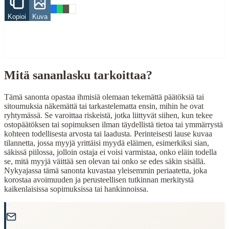
Related Topics
Kopioi
Kuva
sika
säkki
When to Use This Content
Mitä sananlasku tarkoittaa?
Finding Finnish proverbs about specific topics
Understanding Finnish cultural wisdom
Tämä sanonta opastaa ihmisiä olemaan tekemättä päätöksiä tai
Learning Finnish language through proverbs
sitoumuksia näkemättä tai tarkastelematta ensin, mihin he ovat
Finding quotes for speeches or writing
ryhtymässä. Se varoittaa riskeistä, jotka liittyvät siihen, kun tekee
ostopäätöksen tai sopimuksen ilman täydellistä tietoa tai ymmärrystä
Cultural Context
kohteen todellisesta arvosta tai laadusta. Perinteisesti lause kuvaa
tilannetta, jossa myyjä yrittäisi myydä eläimen, esimerkiksi sian,
säkissä piilossa, jolloin ostaja ei voisi varmistaa, onko eläin todella
Language:
Finnish (suomi)
se, mitä myyjä väittää sen olevan tai onko se edes säkin sisällä.
Origin:
Finland
Nykyajassa tämä sanonta kuvastaa yleisemmin periaatetta, joka
korostaa avoimuuden ja perusteellisen tutkinnan merkitystä
Period:
Traditional folk wisdom
kaikenlaisissa sopimuksissa tai hankinnoissa.
"