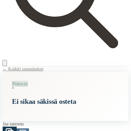
← Kaikki sananlaskut
Content Type:
proverb
Pidetyin
Title:
Ei sikaa säkissä osteta
"
Description:
Tämä sanonta opastaa ihmisiä olemaan tekemättä päätöksiä t
Ei sikaa säkissä osteta
Semantic Themes
Suomalaiset
Jaa sanonta
Vanhat
Eläimet