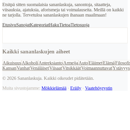
Etsitpä sitten suomalaisia sananlaskuja, sanontoja, sitaatteja,
viisauksia, ajatuksia, aforismeja tai voimalauseita. Meillä on kaikki
ne tarjolla. Tervetuloa sananlaskujen ihanaan maailmaan!
Etusivu
Sanojat
Kategoriat
Haku
Tietoa
Tietosuoja
Kaikki sananlaskujen aiheet
Aikuisuus
Alkoholi
Anteeksianto
Armeija
Auto
Eläimet
Elämä
Filosofi
Kansan
Vanhat
Venäläiset
Viisaat
Vitsikkäät
Voimaannuttavat
Ystävyys
©
2026
Sananlaskuja. Kaikki oikeudet pidätetään.
Muita sivustojamme:
Mökkielämää
·
Eräily
·
Vaatehöyrystin