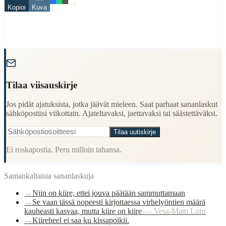
Kopioi
Kuva
kiire
kirppu
tappo
When to Use This Content
"
Finding Finnish proverbs about specific topics
Understanding Finnish cultural wisdom
Tilaa viisauskirje
Learning Finnish language through proverbs
Finding quotes for speeches or writing
Jos pidät ajatuksista, jotka jäävät mieleen. Saat parhaat sananlaskut
Cultural Context
sähköpostiisi viikottain. Ajateltavaksi, jaettavaksi tai säästettäväksi.
Tilaa uutiskirje
Language:
Finnish (suomi)
Ei roskapostia. Peru milloin tahansa.
Origin:
Finland
Period:
Traditional folk wisdom
Samankaltaisia sananlaskuja
→
Niin on kiire, ettei jouva päätään sammuttamaan
→
Se vaan tässä nopeesti kirjottaessa virhelyöntien määrä
kauheasti kasvaa, mutta kiire on kiire
—
Vesa-Matti Loiri
→
Kiireheel ei saa ku kissapoikii.