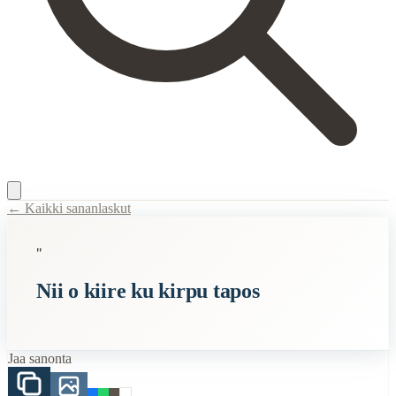
← Kaikki sananlaskut
Content Type:
proverb
"
Title:
Nii o kiire ku kirpu tapos
Nii o kiire ku kirpu tapos
Semantic Themes
Karjalaiset
Kiire
Jaa sanonta
Related Topics