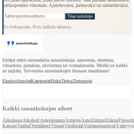
sähköpostiisi viikottain. Ajateltavaksi, jaettavaksi tai säästettäväksi.
Tilaa uutiskirje
Ei roskapostia. Peru milloin tahansa.
Etsitpä sitten suomalaisia sananlaskuja, sanontoja, sitaatteja,
viisauksia, ajatuksia, aforismeja tai voimalauseita. Meillä on kaikki
ne tarjolla. Tervetuloa sananlaskujen ihanaan maailmaan!
Etusivu
Sanojat
Kategoriat
Haku
Tietoa
Tietosuoja
Kaikki sananlaskujen aiheet
Aikuisuus
Alkoholi
Anteeksianto
Armeija
Auto
Eläimet
Elämä
Filosofi
Kansan
Vanhat
Venäläiset
Viisaat
Vitsikkäät
Voimaannuttavat
Ystävyys