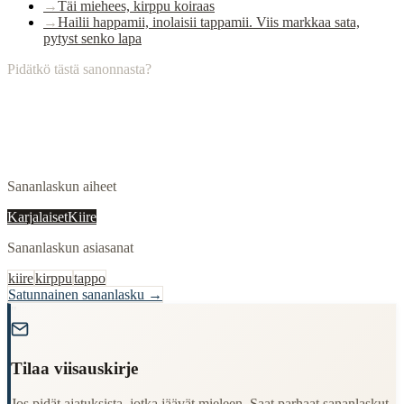
→
Täi miehees, kirppu koiraas
→
Hailii happamii, inolaisii tappamii. Viis markkaa sata,
pytyst senko lapa
Pidätkö tästä sanonnasta?
Sananlaskun aiheet
Karjalaiset
Kiire
Sananlaskun asiasanat
kiire
kirppu
tappo
Satunnainen sananlasku →
"
Tilaa viisauskirje
Jos pidät ajatuksista, jotka jäävät mieleen. Saat parhaat sananlaskut