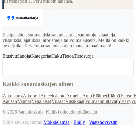
Ei roskapostia. Peru milloin tahansa.
Etsitpä sitten suomalaisia sananlaskuja, sanontoja, sitaatteja,
viisauksia, ajatuksia, aforismeja tai voimalauseita. Meillä on kaikki
ne tarjolla. Tervetuloa sananlaskujen ihanaan maailmaan!
Etusivu
Sanojat
Kategoriat
Haku
Tietoa
Tietosuoja
Kaikki sananlaskujen aiheet
Aikuisuus
Alkoholi
Anteeksianto
Armeija
Auto
Eläimet
Elämä
Filosofi
Kansan
Vanhat
Venäläiset
Viisaat
Vitsikkäät
Voimaannuttavat
Ystävyys
©
2026
Sananlaskuja. Kaikki oikeudet pidätetään.
Muita sivustojamme:
Mökkielämää
·
Eräily
·
Vaatehöyrystin