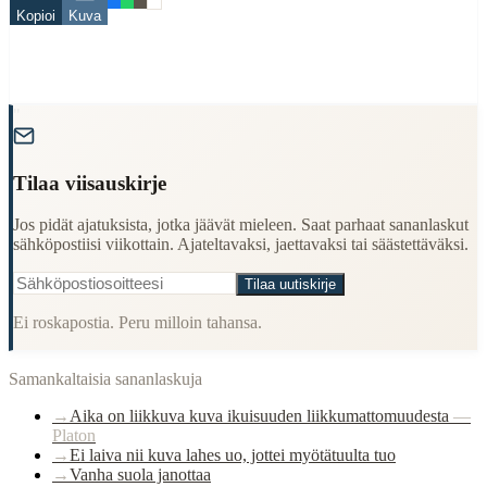
Kopioi
Kuva
Finding Finnish proverbs about specific topics
Understanding Finnish cultural wisdom
Learning Finnish language through proverbs
Finding quotes for speeches or writing
"
Cultural Context
Language:
Finnish (suomi)
Tilaa viisauskirje
Origin:
Finland
Jos pidät ajatuksista, jotka jäävät mieleen. Saat parhaat sananlaskut
Period:
Traditional folk wisdom
sähköpostiisi viikottain. Ajateltavaksi, jaettavaksi tai säästettäväksi.
Tilaa uutiskirje
Ei roskapostia. Peru milloin tahansa.
Samankaltaisia sananlaskuja
→
Aika on liikkuva kuva ikuisuuden liikkumattomuudesta
—
Platon
→
Ei laiva nii kuva lahes uo, jottei myötätuulta tuo
→
Vanha suola janottaa