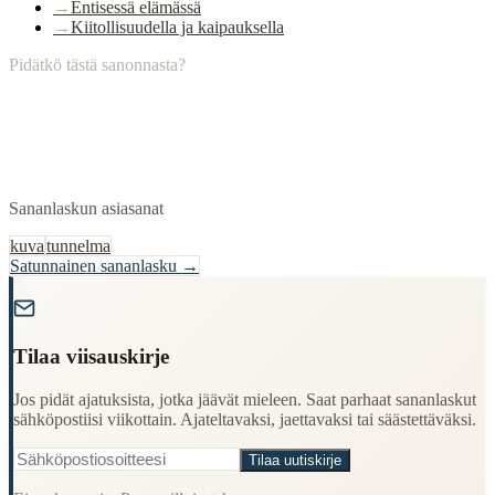
→
Entisessä elämässä
→
Kiitollisuudella ja kaipauksella
Pidätkö tästä sanonnasta?
Sananlaskun asiasanat
kuva
tunnelma
Satunnainen sananlasku →
"
Tilaa viisauskirje
Jos pidät ajatuksista, jotka jäävät mieleen. Saat parhaat sananlaskut
sähköpostiisi viikottain. Ajateltavaksi, jaettavaksi tai säästettäväksi.
Tilaa uutiskirje