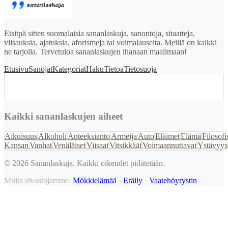
Etsitpä sitten suomalaisia sananlaskuja, sanontoja, sitaatteja,
viisauksia, ajatuksia, aforismeja tai voimalauseita. Meillä on kaikki
ne tarjolla. Tervetuloa sananlaskujen ihanaan maailmaan!
Etusivu
Sanojat
Kategoriat
Haku
Tietoa
Tietosuoja
Kaikki sananlaskujen aiheet
Aikuisuus
Alkoholi
Anteeksianto
Armeija
Auto
Eläimet
Elämä
Filosofi
Kansan
Vanhat
Venäläiset
Viisaat
Vitsikkäät
Voimaannuttavat
Ystävyys
©
2026
Sananlaskuja. Kaikki oikeudet pidätetään.
Muita sivustojamme:
Mökkielämää
·
Eräily
·
Vaatehöyrystin