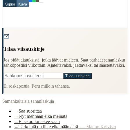
Finding Finnish proverbs about specific topics
Kopioi
Kuva
Understanding Finnish cultural wisdom
Learning Finnish language through proverbs
Finding quotes for speeches or writing
Cultural Context
"
Language:
Finnish (suomi)
Tilaa viisauskirje
Origin:
Finland
Period:
Traditional folk wisdom
Jos pidät ajatuksista, jotka jäävät mieleen. Saat parhaat sananlaskut
sähköpostiisi viikottain. Ajateltavaksi, jaettavaksi tai säästettäväksi.
Tilaa uutiskirje
Ei roskapostia. Peru milloin tahansa.
Samankaltaisia sananlaskuja
→
Saa suorittaa
→
Nyt mennään eikä meinata
→
Ei se oo ku tekee vaan
→
Tärkeintä on liike eikä päämäärä.
—
Mauno Koivisto