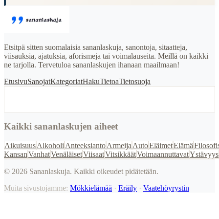
Etsitpä sitten suomalaisia sananlaskuja, sanontoja, sitaatteja,
viisauksia, ajatuksia, aforismeja tai voimalauseita. Meillä on kaikki
ne tarjolla. Tervetuloa sananlaskujen ihanaan maailmaan!
Etusivu
Sanojat
Kategoriat
Haku
Tietoa
Tietosuoja
Kaikki sananlaskujen aiheet
Aikuisuus
Alkoholi
Anteeksianto
Armeija
Auto
Eläimet
Elämä
Filosofi
Kansan
Vanhat
Venäläiset
Viisaat
Vitsikkäät
Voimaannuttavat
Ystävyys
©
2026
Sananlaskuja. Kaikki oikeudet pidätetään.
Muita sivustojamme:
Mökkielämää
·
Eräily
·
Vaatehöyrystin