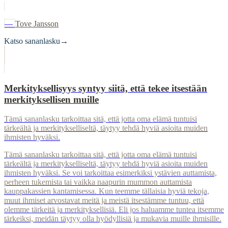
—
Tove Jansson
Katso sananlasku
→
Merkityksellisyys syntyy siitä, että tekee itsestään
merkityksellisen muille
Tämä sananlasku tarkoittaa sitä, että jotta oma elämä tuntuisi
tärkeältä ja merkitykselliseltä, täytyy tehdä hyviä asioita muiden
ihmisten hyväksi.
Tämä sananlasku tarkoittaa sitä, että jotta oma elämä tuntuisi
tärkeältä ja merkitykselliseltä, täytyy tehdä hyviä asioita muiden
ihmisten hyväksi. Se voi tarkoittaa esimerkiksi ystävien auttamista,
perheen tukemista tai vaikka naapurin mummon auttamista
kauppakassien kantamisessa. Kun teemme tällaisia hyviä tekoja,
muut ihmiset arvostavat meitä ja meistä itsestämme tuntuu, että
olemme tärkeitä ja merkityksellisiä. Eli jos haluamme tuntea itsemme
tärkeiksi, meidän täytyy olla hyödyllisiä ja mukavia muille ihmisille.