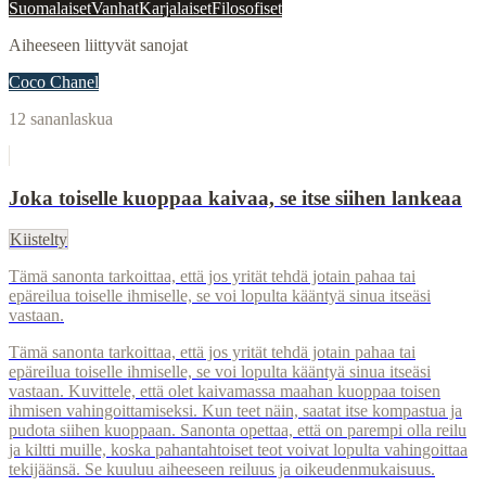
Suomalaiset
Vanhat
Karjalaiset
Filosofiset
Aiheeseen liittyvät sanojat
Coco Chanel
12
sananlaskua
Joka toiselle kuoppaa kaivaa, se itse siihen lankeaa
Kiistelty
Tämä sanonta tarkoittaa, että jos yrität tehdä jotain pahaa tai
epäreilua toiselle ihmiselle, se voi lopulta kääntyä sinua itseäsi
vastaan.
Tämä sanonta tarkoittaa, että jos yrität tehdä jotain pahaa tai
epäreilua toiselle ihmiselle, se voi lopulta kääntyä sinua itseäsi
vastaan. Kuvittele, että olet kaivamassa maahan kuoppaa toisen
ihmisen vahingoittamiseksi. Kun teet näin, saatat itse kompastua ja
pudota siihen kuoppaan. Sanonta opettaa, että on parempi olla reilu
ja kiltti muille, koska pahantahtoiset teot voivat lopulta vahingoittaa
tekijäänsä. Se kuuluu aiheeseen reiluus ja oikeudenmukaisuus.