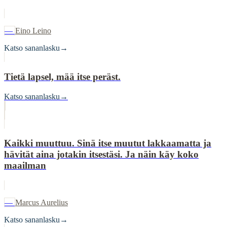
—
Eino Leino
Katso sananlasku
→
Tietä lapsel, mää itse peräst.
Katso sananlasku
→
Kaikki muuttuu. Sinä itse muutut lakkaamatta ja
hävität aina jotakin itsestäsi. Ja näin käy koko
maailman
—
Marcus Aurelius
Katso sananlasku
→