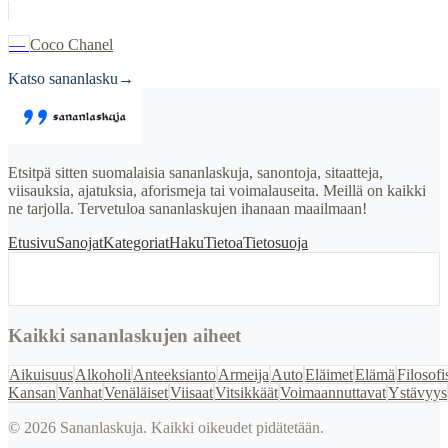
—
Coco Chanel
Katso sananlasku
→
Etsitpä sitten suomalaisia sananlaskuja, sanontoja, sitaatteja,
viisauksia, ajatuksia, aforismeja tai voimalauseita. Meillä on kaikki
ne tarjolla. Tervetuloa sananlaskujen ihanaan maailmaan!
Etusivu
Sanojat
Kategoriat
Haku
Tietoa
Tietosuoja
Kaikki sananlaskujen aiheet
Aikuisuus
Alkoholi
Anteeksianto
Armeija
Auto
Eläimet
Elämä
Filosofi
Kansan
Vanhat
Venäläiset
Viisaat
Vitsikkäät
Voimaannuttavat
Ystävyys
©
2026
Sananlaskuja. Kaikki oikeudet pidätetään.