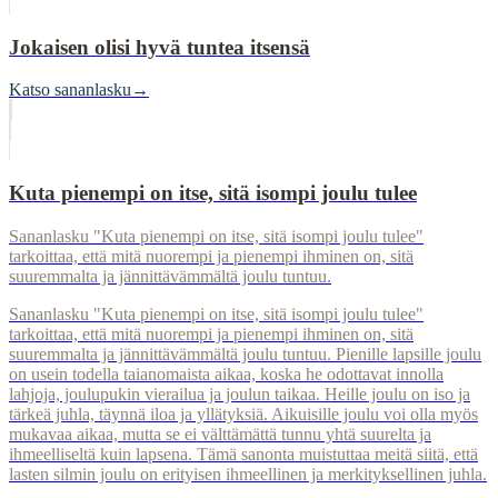
Jokaisen olisi hyvä tuntea itsensä
Katso sananlasku
→
Kuta pienempi on itse, sitä isompi joulu tulee
Sananlasku "Kuta pienempi on itse, sitä isompi joulu tulee"
tarkoittaa, että mitä nuorempi ja pienempi ihminen on, sitä
suuremmalta ja jännittävämmältä joulu tuntuu.
Sananlasku "Kuta pienempi on itse, sitä isompi joulu tulee"
tarkoittaa, että mitä nuorempi ja pienempi ihminen on, sitä
suuremmalta ja jännittävämmältä joulu tuntuu. Pienille lapsille joulu
on usein todella taianomaista aikaa, koska he odottavat innolla
lahjoja, joulupukin vierailua ja joulun taikaa. Heille joulu on iso ja
tärkeä juhla, täynnä iloa ja yllätyksiä. Aikuisille joulu voi olla myös
mukavaa aikaa, mutta se ei välttämättä tunnu yhtä suurelta ja
ihmeelliseltä kuin lapsena. Tämä sanonta muistuttaa meitä siitä, että
lasten silmin joulu on erityisen ihmeellinen ja merkityksellinen juhla.