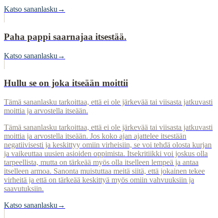
Katso sananlasku
→
Paha pappi saarnajaa itsestää.
Katso sananlasku
→
Hullu se on joka itseään moittii
Tämä sananlasku tarkoittaa, että ei ole järkevää tai viisasta jatkuvasti
moittia ja arvostella itseään.
Tämä sananlasku tarkoittaa, että ei ole järkevää tai viisasta jatkuvasti
moittia ja arvostella itseään. Jos koko ajan ajattelee itsestään
negatiivisesti ja keskittyy omiin virheisiin, se voi tehdä olosta kurjan
ja vaikeuttaa uusien asioiden oppimista. Itsekritiikki voi joskus olla
tarpeellista, mutta on tärkeää myös olla itselleen lempeä ja antaa
itselleen armoa. Sanonta muistuttaa meitä siitä, että jokainen tekee
virheitä ja että on tärkeää keskittyä myös omiin vahvuuksiin ja
saavutuksiin.
Katso sananlasku
→