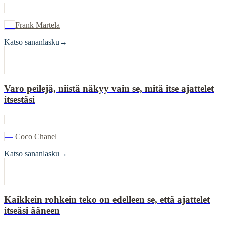
—
Frank Martela
Katso sananlasku
→
Varo peilejä, niistä näkyy vain se, mitä itse ajattelet
itsestäsi
—
Coco Chanel
Katso sananlasku
→
Kaikkein rohkein teko on edelleen se, että ajattelet
itseäsi ääneen