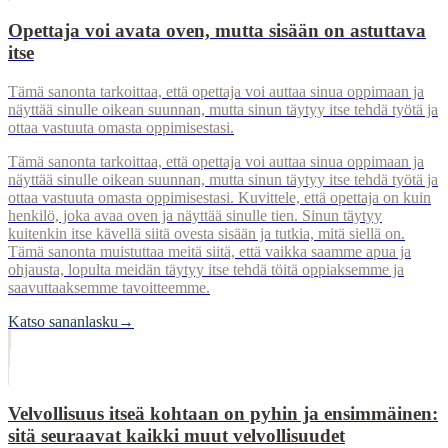
Opettaja voi avata oven, mutta sisään on astuttava
itse
Tämä sanonta tarkoittaa, että opettaja voi auttaa sinua oppimaan ja
näyttää sinulle oikean suunnan, mutta sinun täytyy itse tehdä työtä ja
ottaa vastuuta omasta oppimisestasi.
Tämä sanonta tarkoittaa, että opettaja voi auttaa sinua oppimaan ja
näyttää sinulle oikean suunnan, mutta sinun täytyy itse tehdä työtä ja
ottaa vastuuta omasta oppimisestasi. Kuvittele, että opettaja on kuin
henkilö, joka avaa oven ja näyttää sinulle tien. Sinun täytyy
kuitenkin itse kävellä siitä ovesta sisään ja tutkia, mitä siellä on.
Tämä sanonta muistuttaa meitä siitä, että vaikka saamme apua ja
ohjausta, lopulta meidän täytyy itse tehdä töitä oppiaksemme ja
saavuttaaksemme tavoitteemme.
Katso sananlasku
→
Velvollisuus itseä kohtaan on pyhin ja ensimmäinen:
sitä seuraavat kaikki muut velvollisuudet