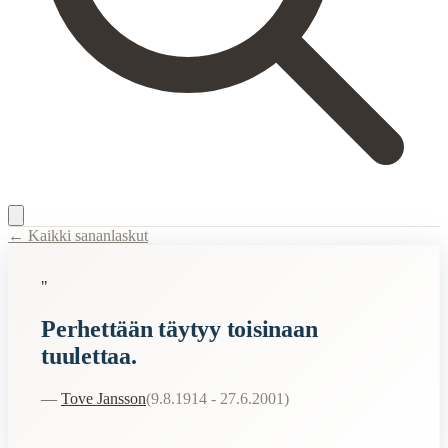
← Kaikki sananlaskut
Content Type:
proverb
"
Title:
Perhettään täytyy toisinaan tuulettaa.
Perhettään täytyy toisinaan
Description:
Janssonin viisaus perhesuhteiden hoitamisesta. Teoksesta
tuulettaa.
Semantic Themes
—
Tove Jansson
(
9.8.1914 - 27.6.2001
)
Filosofiset
Hauskat