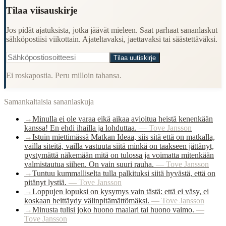
Tilaa viisauskirje
Jos pidät ajatuksista, jotka jäävät mieleen. Saat parhaat sananlaskut
sähköpostiisi viikottain. Ajateltavaksi, jaettavaksi tai säästettäväksi.
Tilaa uutiskirje
Ei roskapostia. Peru milloin tahansa.
Samankaltaisia sananlaskuja
→
Minulla ei ole varaa eikä aikaa avioitua heistä kenenkään
kanssa! En ehdi ihailla ja lohduttaa.
—
Tove Jansson
→
Istuin miettimässä Matkan Ideaa, siis sitä että on matkalla,
vailla siteitä, vailla vastuuta siitä minkä on taakseen jättänyt,
pystymättä näkemään mitä on tulossa ja voimatta mitenkään
valmistautua siihen. On vain suuri rauha.
—
Tove Jansson
→
Tuntuu kummalliselta tulla palkituksi siitä hyvästä, että on
pitänyt lystiä.
—
Tove Jansson
→
Loppujen lopuksi on kysymys vain tästä: että ei väsy, ei
koskaan heittäydy välinpitämättömäksi.
—
Tove Jansson
→
Minusta tulisi joko huono maalari tai huono vaimo.
—
Tove Jansson