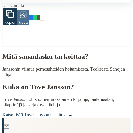
Related Topics
Jaa sanonta
perhe
tuulettaa
Kopioi
Kuva
When to Use This Content
Finding Finnish proverbs about specific topics
Understanding Finnish cultural wisdom
Learning Finnish language through proverbs
Mitä sananlasku tarkoittaa?
Finding quotes for speeches or writing
Janssonin viisaus perhesuhteiden hoitamisesta. Teoksesta Sanojen
Cultural Context
lahja.
Language:
Finnish (suomi)
Kuka on
Tove Jansson
?
Origin:
Finland
Tove Jansson oli suomenruotsalainen kirjailija, taidemaalari,
Period:
Traditional folk wisdom
pilapiirtäjä ja sarjakuvataiteilija
Katso lisää
Tove Jansson
sitaatteja →
"