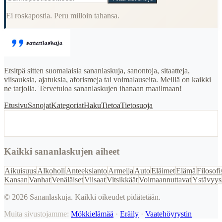
Ei roskapostia. Peru milloin tahansa.
Etsitpä sitten suomalaisia sananlaskuja, sanontoja, sitaatteja,
viisauksia, ajatuksia, aforismeja tai voimalauseita. Meillä on kaikki
ne tarjolla. Tervetuloa sananlaskujen ihanaan maailmaan!
Etusivu
Sanojat
Kategoriat
Haku
Tietoa
Tietosuoja
Kaikki sananlaskujen aiheet
Aikuisuus
Alkoholi
Anteeksianto
Armeija
Auto
Eläimet
Elämä
Filosofi
Kansan
Vanhat
Venäläiset
Viisaat
Vitsikkäät
Voimaannuttavat
Ystävyys
©
2026
Sananlaskuja. Kaikki oikeudet pidätetään.
Muita sivustojamme:
Mökkielämää
·
Eräily
·
Vaatehöyrystin