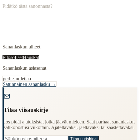
Pidätkö tästä sanonnasta?
Sananlaskun aiheet
Filosofiset
Hauskat
Sananlaskun asiasanat
perhe
tuulettaa
Satunnainen sananlasku →
"
Tilaa viisauskirje
Jos pidät ajatuksista, jotka jäävät mieleen. Saat parhaat sananlaskut
sähköpostiisi viikottain. Ajateltavaksi, jaettavaksi tai säästettäväksi.
Tilaa uutiskirje