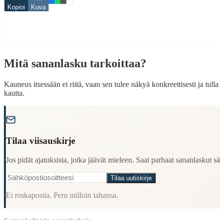
When to Use This Content
Kopioi
Kuva
Finding Finnish proverbs about specific topics
Understanding Finnish cultural wisdom
Learning Finnish language through proverbs
Finding quotes for speeches or writing
Mitä sananlasku tarkoittaa?
Cultural Context
Kauneus itsessään ei riitä, vaan sen tulee näkyä konkreettisesti ja tul
Language:
Finnish (suomi)
kautta.
Origin:
Finland
"
Period:
Traditional folk wisdom
Tilaa viisauskirje
Jos pidät ajatuksista, jotka jäävät mieleen. Saat parhaat sananlaskut säh
Tilaa uutiskirje
Ei roskapostia. Peru milloin tahansa.