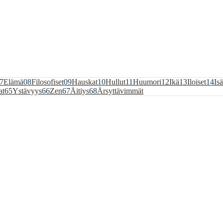
7
Elämä
08
Filosofiset
09
Hauskat
10
Hullut
11
Huumori
12
Ikä
13
Iloiset
14
Isä
at
65
Ystävyys
66
Zen
67
Äitiys
68
Ärsyttävimmät