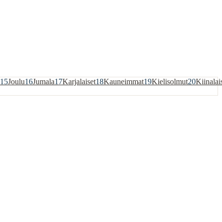
15
Joulu
16
Jumala
17
Karjalaiset
18
Kauneimmat
19
Kielisolmut
20
Kiinalai