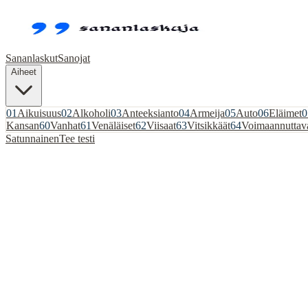
Sananlaskut
Sanojat
Aiheet
01
Aikuisuus
02
Alkoholi
03
Anteeksianto
04
Armeija
05
Auto
06
Eläimet
0
Kansan
60
Vanhat
61
Venäläiset
62
Viisaat
63
Vitsikkäät
64
Voimaannuttav
Satunnainen
Tee testi