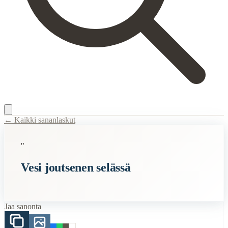
← Kaikki sananlaskut
Content Type:
proverb
"
Title:
Vesi joutsenen selässä
Vesi joutsenen selässä
Description:
Ajatuksena antaa asian vain kulkea ohitse, kuten vesi jout
Semantic Themes
Jaa sanonta
Eläimet
Related Topics