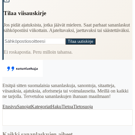
Tilaa viisauskirje
Jos pidät ajatuksista, jotka jäävät mieleen. Saat parhaat sananlaskut
sähköpostiisi viikottain. Ajateltavaksi, jaettavaksi tai säästettäväksi.
Tilaa uutiskirje
Ei roskapostia. Peru milloin tahansa.
Etsitpä sitten suomalaisia sananlaskuja, sanontoja, sitaatteja,
viisauksia, ajatuksia, aforismeja tai voimalauseita. Meillä on kaikki
ne tarjolla. Tervetuloa sananlaskujen ihanaan maailmaan!
Etusivu
Sanojat
Kategoriat
Haku
Tietoa
Tietosuoja
Kaikki sananlaskujen aiheet