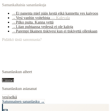
Samankaltaisia sananlaskuja
→
Ei panenta miel pääs kestä eikä kannettu ves kaivoos
→
Vesi vanhin voitehista
—
Kalevala
→
Pilko puita. Kanna vettä
→
Liian puhtaassa vedessä ei ole kaloja
→
Parempi likainen tiskivesi kun ei tiskivettä ollenkaan
Pidätkö tästä sanonnasta?
Sananlaskun aiheet
Eläimet
Sananlaskun asiasanat
vesi
selkä
Satunnainen sananlasku →
"