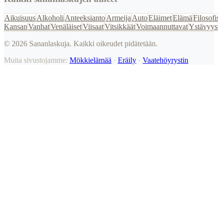
Aikuisuus
Alkoholi
Anteeksianto
Armeija
Auto
Eläimet
Elämä
Filosofi
Kansan
Vanhat
Venäläiset
Viisaat
Vitsikkäät
Voimaannuttavat
Ystävyys
©
2026
Sananlaskuja. Kaikki oikeudet pidätetään.
Muita sivustojamme:
Mökkielämää
·
Eräily
·
Vaatehöyrystin