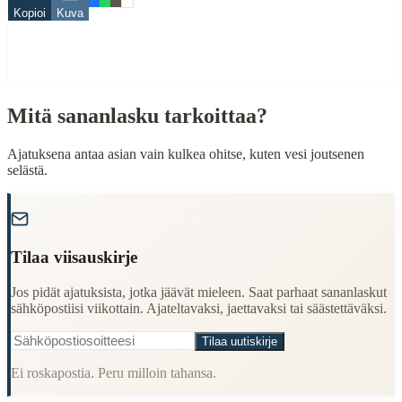
Kopioi
Kuva
vesi
selkä
When to Use This Content
Mitä sananlasku tarkoittaa?
Finding Finnish proverbs about specific topics
Understanding Finnish cultural wisdom
Learning Finnish language through proverbs
Ajatuksena antaa asian vain kulkea ohitse, kuten vesi joutsenen
Finding quotes for speeches or writing
selästä.
Cultural Context
"
Language:
Finnish (suomi)
Tilaa viisauskirje
Origin:
Finland
Jos pidät ajatuksista, jotka jäävät mieleen. Saat parhaat sananlaskut
Period:
Traditional folk wisdom
sähköpostiisi viikottain. Ajateltavaksi, jaettavaksi tai säästettäväksi.
Tilaa uutiskirje
Ei roskapostia. Peru milloin tahansa.