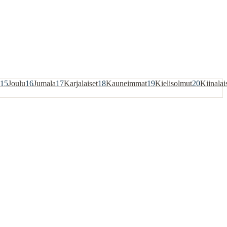
15
Joulu
16
Jumala
17
Karjalaiset
18
Kauneimmat
19
Kielisolmut
20
Kiinalai