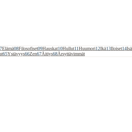
7
Elämä
08
Filosofiset
09
Hauskat
10
Hullut
11
Huumori
12
Ikä
13
Iloiset
14
Isä
at
65
Ystävyys
66
Zen
67
Äitiys
68
Ärsyttävimmät