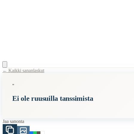
← Kaikki sananlaskut
Content Type:
proverb
"
Title:
Ei ole ruusuilla tanssimista
Ei ole ruusuilla tanssimista
Description:
Elämä tai jokin tehtävä ei ole helppoa tai miellyttävää. Asi
Related Topics
Jaa sanonta
ruusu
tanssi