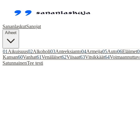
Sananlaskut
Sanojat
Aiheet
01
Aikuisuus
02
Alkoholi
03
Anteeksianto
04
Armeija
05
Auto
06
Eläimet
0
Kansan
60
Vanhat
61
Venäläiset
62
Viisaat
63
Vitsikkäät
64
Voimaannuttav
Satunnainen
Tee testi