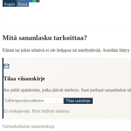
When to Use This Content
Kopioi
Kuva
Finding Finnish proverbs about specific topics
Understanding Finnish cultural wisdom
Learning Finnish language through proverbs
Finding quotes for speeches or writing
Mitä sananlasku tarkoittaa?
Cultural Context
Elämä tai jokin tehtävä ei ole helppoa tai miellyttävää. Asioihin liittyy
Language:
Finnish (suomi)
"
Origin:
Finland
Period:
Traditional folk wisdom
Tilaa viisauskirje
Jos pidät ajatuksista, jotka jäävät mieleen. Saat parhaat sananlaskut säh
Tilaa uutiskirje
Ei roskapostia. Peru milloin tahansa.
Samankaltaisia sananlaskuja