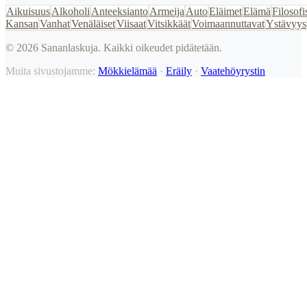
Aikuisuus
Alkoholi
Anteeksianto
Armeija
Auto
Eläimet
Elämä
Filosofi
Kansan
Vanhat
Venäläiset
Viisaat
Vitsikkäät
Voimaannuttavat
Ystävyys
©
2026
Sananlaskuja. Kaikki oikeudet pidätetään.
Muita sivustojamme:
Mökkielämää
·
Eräily
·
Vaatehöyrystin