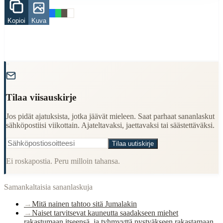
Related Topics
Kopioi
Kuva
nainen
kauneus
jumala
When to Use This Content
"
Finding Finnish proverbs about specific topics
Understanding Finnish cultural wisdom
Tilaa viisauskirje
Learning Finnish language through proverbs
Finding quotes for speeches or writing
Jos pidät ajatuksista, jotka jäävät mieleen. Saat parhaat sananlaskut
sähköpostiisi viikottain. Ajateltavaksi, jaettavaksi tai säästettäväksi.
Cultural Context
Tilaa uutiskirje
Language:
Finnish (suomi)
Ei roskapostia. Peru milloin tahansa.
Origin:
Finland
Period:
Traditional folk wisdom
Samankaltaisia sananlaskuja
→
Mitä nainen tahtoo sitä Jumalakin
→
Naiset tarvitsevat kauneutta saadakseen miehet
rakastumaan itseensä, ja tyhmyyttä pystyäkseen rakastamaan