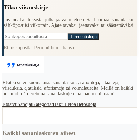
Tilaa viisauskirje
Jos pidät ajatuksista, jotka jäävät mieleen. Saat parhaat sananlaskut
sähköpostiisi viikottain. Ajateltavaksi, jaettavaksi tai säästettäväksi.
Tilaa uutiskirje
Ei roskapostia. Peru milloin tahansa.
Etsitpä sitten suomalaisia sananlaskuja, sanontoja, sitaatteja,
viisauksia, ajatuksia, aforismeja tai voimalauseita. Meillä on kaikki
ne tarjolla. Tervetuloa sananlaskujen ihanaan maailmaan!
Etusivu
Sanojat
Kategoriat
Haku
Tietoa
Tietosuoja
Kaikki sananlaskujen aiheet