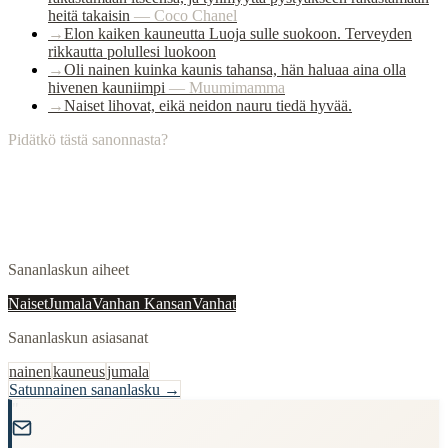
heitä takaisin
—
Coco Chanel
→
Elon kaiken kauneutta Luoja sulle suokoon. Terveyden
rikkautta polullesi luokoon
→
Oli nainen kuinka kaunis tahansa, hän haluaa aina olla
hivenen kauniimpi
—
Muumimamma
→
Naiset lihovat, eikä neidon nauru tiedä hyvää.
Pidätkö tästä sanonnasta?
Sananlaskun aiheet
Naiset
Jumala
Vanhan Kansan
Vanhat
Sananlaskun asiasanat
nainen
kauneus
jumala
Satunnainen sananlasku →
"