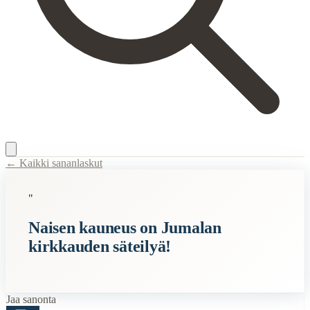
← Kaikki sananlaskut
Content Type:
proverb
"
Title:
Naisen kauneus on Jumalan kirkkauden säteilyä!
Naisen kauneus on Jumalan
Semantic Themes
kirkkauden säteilyä!
Naiset
Jumala
Vanhan Kansan
Vanhat
Jaa sanonta