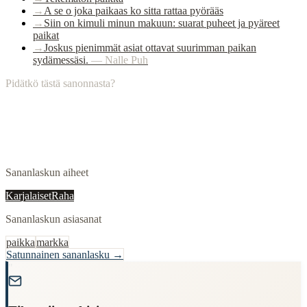
→
A se o joka paikaas ko sitta rattaa pyörääs
→
Siin on kimuli minun makuun: suarat puheet ja pyäreet
paikat
→
Joskus pienimmät asiat ottavat suurimman paikan
sydämessäsi.
—
Nalle Puh
Pidätkö tästä sanonnasta?
Sananlaskun aiheet
Karjalaiset
Raha
Sananlaskun asiasanat
paikka
markka
Satunnainen sananlasku →
"