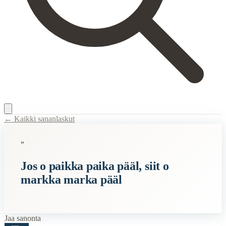
← Kaikki sananlaskut
Content Type:
proverb
"
Title:
Jos o paikka paika pääl, siit o markka marka pääl
Jos o paikka paika pääl, siit o
Semantic Themes
markka marka pääl
Karjalaiset
Raha
Related Topics
Jaa sanonta