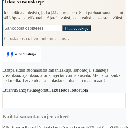
Tilaa viisauskirje
Jos pidät ajatuksista, jotka jäävät mieleen. Saat parhaat sananlaskut
sähköpostiisi viikottain. Ajateltavaksi, jaettavaksi tai säästettäväksi.
Tilaa uutiskirje
Ei roskapostia. Peru milloin tahansa.
Etsitpä sitten suomalaisia sananlaskuja, sanontoja, sitaatteja,
viisauksia, ajatuksia, aforismeja tai voimalauseita. Meillä on kaikki
ne tarjolla. Tervetuloa sananlaskujen ihanaan maailmaan!
Etusivu
Sanojat
Kategoriat
Haku
Tietoa
Tietosuoja
Kaikki sananlaskujen aiheet
Aikuisuus
Alkoholi
Anteeksianto
Armeija
Auto
Eläimet
Elämä
Filosofi