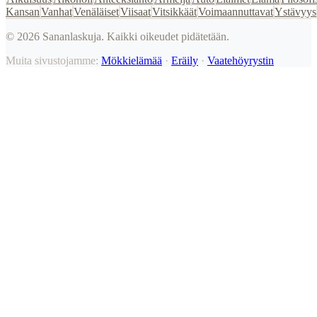
Kansan
Vanhat
Venäläiset
Viisaat
Vitsikkäät
Voimaannuttavat
Ystävyys
©
2026
Sananlaskuja. Kaikki oikeudet pidätetään.
Muita sivustojamme:
Mökkielämää
·
Eräily
·
Vaatehöyrystin