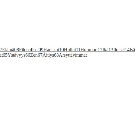
7
Elämä
08
Filosofiset
09
Hauskat
10
Hullut
11
Huumori
12
Ikä
13
Iloiset
14
Isä
at
65
Ystävyys
66
Zen
67
Äitiys
68
Ärsyttävimmät