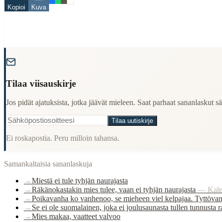
mies
Kopioi
Kuva
turha
nauru
When to Use This Content
"
Finding Finnish proverbs about specific topics
Understanding Finnish cultural wisdom
Learning Finnish language through proverbs
Tilaa viisauskirje
Finding quotes for speeches or writing
Cultural Context
Jos pidät ajatuksista, jotka jäävät mieleen. Saat parhaat sananlaskut säh
Tilaa uutiskirje
Language:
Finnish (suomi)
Ei roskapostia. Peru milloin tahansa.
Origin:
Finland
Period:
Traditional folk wisdom
Samankaltaisia sananlaskuja
→
Miestä ei tule tyhjän naurajasta
→
Räkänokastakin mies tulee, vaan ei tyhjän naurajasta
—
Kale
→
Poikavanha ko vanhenoo, se mieheen viel kelpajaa. Tyttövan
→
Se ei ole suomalainen, joka ei joulusaunasta tullen tunnusta
→
Mies makaa, vaatteet valvoo