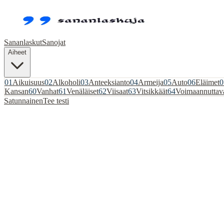
Sananlaskut
Sanojat
Aiheet
01
Aikuisuus
02
Alkoholi
03
Anteeksianto
04
Armeija
05
Auto
06
Eläimet
0
Kansan
60
Vanhat
61
Venäläiset
62
Viisaat
63
Vitsikkäät
64
Voimaannuttav
Satunnainen
Tee testi