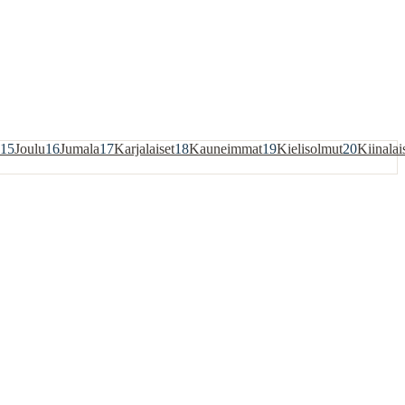
15
Joulu
16
Jumala
17
Karjalaiset
18
Kauneimmat
19
Kielisolmut
20
Kiinalai