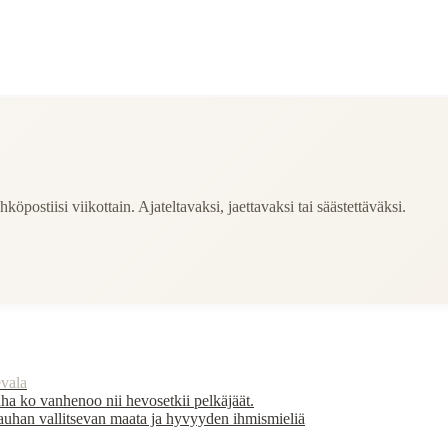
köpostiisi viikottain. Ajateltavaksi, jaettavaksi tai säästettäväksi.
vala
ha ko vanhenoo nii hevosetkii pelkäjäät.
 rauhan vallitsevan maata ja hyvyyden ihmismieliä