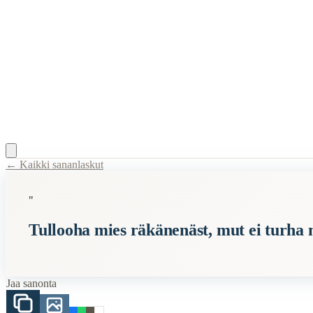
← Kaikki sananlaskut
Content Type:
proverb
"
Title:
Tullooha mies räkänenäst, mut ei turha naurajaast
Tullooha mies räkänenäst, mut ei turha 
Semantic Themes
Karjalaiset
Jaa sanonta
Related Topics