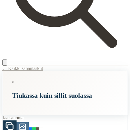
← Kaikki sananlaskut
Content Type:
proverb
"
Title:
Tiukassa kuin sillit suolassa
Tiukassa kuin sillit suolassa
Description:
"Tiukassa kuin sillit suolassa" tarkoittaa, että jokin asia
Semantic Themes
Jaa sanonta
Suomalaiset
Vanhan Kansan
Vanhat