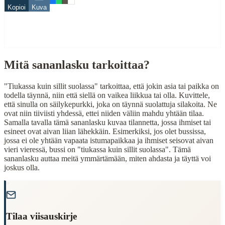
Eläimet
Kopioi
Kuva
Related Topics
suola
Mitä sananlasku tarkoittaa?
When to Use This Content
Finding Finnish proverbs about specific topics
"Tiukassa kuin sillit suolassa" tarkoittaa, että jokin asia tai paikka on
Understanding Finnish cultural wisdom
todella täynnä, niin että siellä on vaikea liikkua tai olla. Kuvittele,
Learning Finnish language through proverbs
että sinulla on säilykepurkki, joka on täynnä suolattuja silakoita. Ne
Finding quotes for speeches or writing
ovat niin tiiviisti yhdessä, ettei niiden väliin mahdu yhtään tilaa.
Samalla tavalla tämä sananlasku kuvaa tilannetta, jossa ihmiset tai
Cultural Context
esineet ovat aivan liian lähekkäin. Esimerkiksi, jos olet bussissa,
jossa ei ole yhtään vapaata istumapaikkaa ja ihmiset seisovat aivan
vieri vieressä, bussi on "tiukassa kuin sillit suolassa". Tämä
Language:
Finnish (suomi)
sananlasku auttaa meitä ymmärtämään, miten ahdasta ja täyttä voi
Origin:
Finland
joskus olla.
Period:
Traditional folk wisdom
"
Tilaa viisauskirje