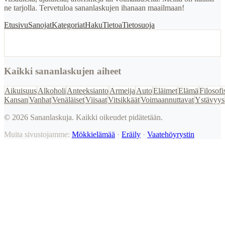
ne tarjolla. Tervetuloa sananlaskujen ihanaan maailmaan!
Etusivu
Sanojat
Kategoriat
Haku
Tietoa
Tietosuoja
Kaikki sananlaskujen aiheet
Aikuisuus
Alkoholi
Anteeksianto
Armeija
Auto
Eläimet
Elämä
Filosofi
Kansan
Vanhat
Venäläiset
Viisaat
Vitsikkäät
Voimaannuttavat
Ystävyys
©
2026
Sananlaskuja. Kaikki oikeudet pidätetään.
Muita sivustojamme:
Mökkielämää
·
Eräily
·
Vaatehöyrystin