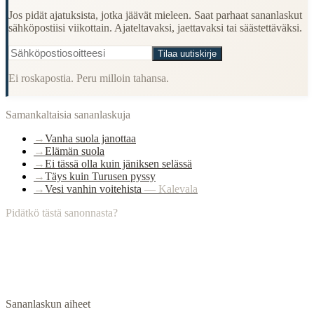
Jos pidät ajatuksista, jotka jäävät mieleen. Saat parhaat sananlaskut
sähköpostiisi viikottain. Ajateltavaksi, jaettavaksi tai säästettäväksi.
Tilaa uutiskirje
Ei roskapostia. Peru milloin tahansa.
Samankaltaisia sananlaskuja
→
Vanha suola janottaa
→
Elämän suola
→
Ei tässä olla kuin jäniksen selässä
→
Täys kuin Turusen pyssy
→
Vesi vanhin voitehista
—
Kalevala
Pidätkö tästä sanonnasta?
Sananlaskun aiheet