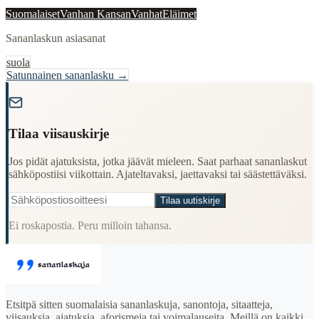
Suomalaiset
Vanhan Kansan
Vanhat
Eläimet
Sananlaskun asiasanat
suola
Satunnainen sananlasku →
"
Tilaa viisauskirje
Jos pidät ajatuksista, jotka jäävät mieleen. Saat parhaat sananlaskut
sähköpostiisi viikottain. Ajateltavaksi, jaettavaksi tai säästettäväksi.
Tilaa uutiskirje
Ei roskapostia. Peru milloin tahansa.
Etsitpä sitten suomalaisia sananlaskuja, sanontoja, sitaatteja,
viisauksia, ajatuksia, aforismeja tai voimalauseita. Meillä on kaikki